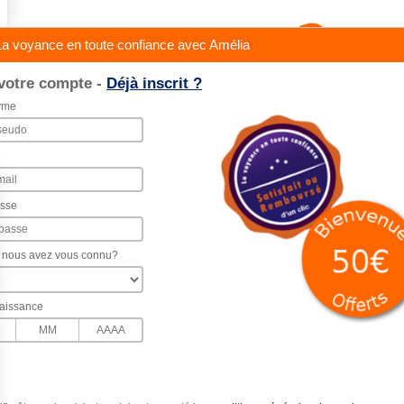
a voyance en toute confiance avec Amélia
votre compte -
Déjà inscrit ?
yme
asse
nous avez vous connu?
aissance