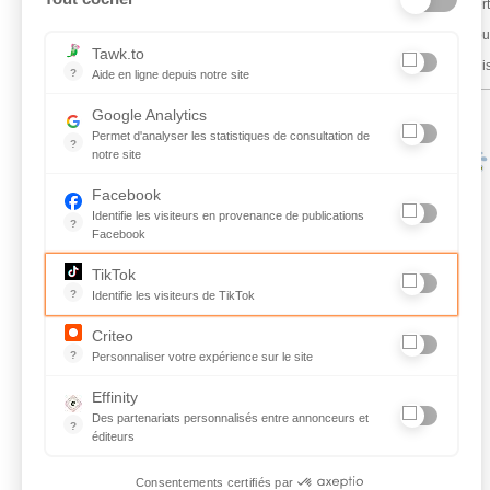
Je cert
Je sou
Tawk.to
Je sui
?
Aide en ligne depuis notre site
Aide en ligne depuis notre site
Google Analytics
Permet d'analyser les statistiques de consultation de
?
notre site
Indispensable pour piloter notre site internet, il permet de mes
Facebook
Identifie les visiteurs en provenance de publications
?
Facebook
Parce que vous ne venez pas tous les jours sur notre site, ce 
TikTok
?
Identifie les visiteurs de TikTok
Permet de suivre les actions du visiteur sur le site web, et de v
Criteo
?
Personnaliser votre expérience sur le site
L'algorithme développé par la société tente de prédire les inten
Effinity
Des partenariats personnalisés entre annonceurs et
?
éditeurs
Gestion de partenariats personnalisés entre annonceurs et édi
Consentements certifiés par