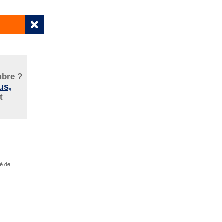
bre ?
us,
t
té de