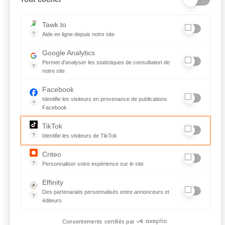
Tawk.to
?
Aide en ligne depuis notre site
Aide en ligne depuis notre site
Google Analytics
Permet d'analyser les statistiques de consultation de
?
notre site
Indispensable pour piloter notre site internet, il permet de mes
Facebook
Identifie les visiteurs en provenance de publications
?
Facebook
Parce que vous ne venez pas tous les jours sur notre site, ce 
TikTok
?
Identifie les visiteurs de TikTok
Permet de suivre les actions du visiteur sur le site web, et de v
Criteo
?
Personnaliser votre expérience sur le site
L'algorithme développé par la société tente de prédire les inten
Effinity
Des partenariats personnalisés entre annonceurs et
?
éditeurs
Gestion de partenariats personnalisés entre annonceurs et édi
Consentements certifiés par