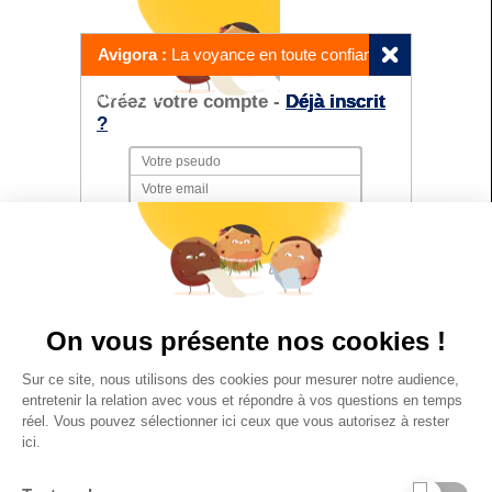
Avigora :
La voyance en toute confiance
avec Lae
Créez votre compte -
Déjà inscrit
?
Date de naissance
On vous présente nos cookies !
Sur ce site, nous utilisons des cookies pour mesurer notre audience,
entretenir la relation avec vous et répondre à vos questions en temps
Je certifie être majeur(e) et avoir lu et accepté
les
conditions générales de service
.
réel. Vous pouvez sélectionner ici ceux que vous autorisez à rester
ici.
Je souhaite recevoir gratuitement mon
horoscope d'Avigora