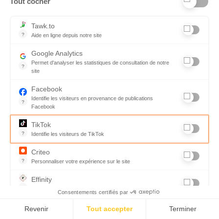
Tout cocher
Je suis intéressé(e) par les offres des
partenaires Avigora.
Tawk.to
?
Aide en ligne depuis notre site
Déjà inscrit ?
Valider
Aide en ligne depuis notre site
Google Analytics
Une solution Edagora. Edagora sécurise
vos paiements, vous garantit l'identité de
Permet d'analyser les statistiques de consultation de notre
?
votre expert et assure la confidentialité
site
de vos appels.
Indispensable pour piloter notre site internet, il permet de mesure
Facebook
Identifie les visiteurs en provenance de publications
?
Facebook
Parce que vous ne venez pas tous les jours sur notre site, ce pet
TikTok
?
Identifie les visiteurs de TikTok
Permet de suivre les actions du visiteur sur le site web, et de voir
Criteo
?
Personnaliser votre expérience sur le site
L'algorithme développé par la société tente de prédire les intention
Effinity
?
Des partenariats personnalisés entre annonceurs et éditeurs
Consentements certifiés par
Gestion de partenariats personnalisés entre annonceurs et éditeur
Revenir
Tout accepter
Terminer