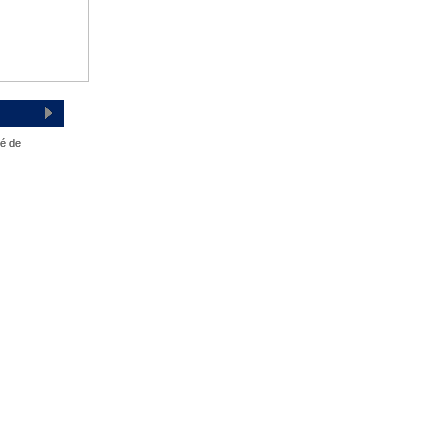
té de
ore la répartition géographique des visiteurs.
hanges dans votre fil d’actualité.