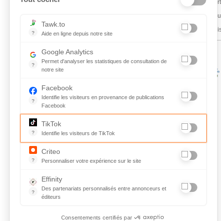
Je cert
Je sou
Tawk.to
Je sui
?
Aide en ligne depuis notre site
Aide en ligne depuis notre site
Google Analytics
Permet d'analyser les statistiques de consultation de
?
notre site
Indispensable pour piloter notre site internet, il permet de mes
Facebook
Identifie les visiteurs en provenance de publications
?
Facebook
Parce que vous ne venez pas tous les jours sur notre site, ce 
TikTok
?
Identifie les visiteurs de TikTok
Permet de suivre les actions du visiteur sur le site web, et de v
Criteo
?
Personnaliser votre expérience sur le site
L'algorithme développé par la société tente de prédire les inten
Effinity
Des partenariats personnalisés entre annonceurs et
?
éditeurs
Gestion de partenariats personnalisés entre annonceurs et édi
Consentements certifiés par