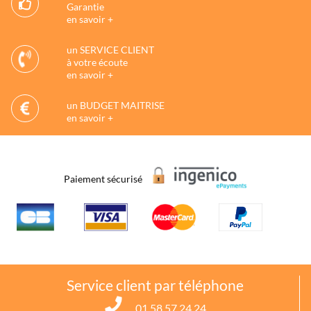
Garantie
en savoir +
un SERVICE CLIENT
à votre écoute
en savoir +
un BUDGET MAITRISE
en savoir +
Paiement sécurisé
Service client par téléphone
01 58 57 24 24