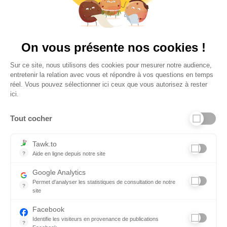
Plus de 650 Avis
Vu à la télé
On vous présente nos cookies !
Sur ce site, nous utilisons des cookies pour mesurer notre audience,
entretenir la relation avec vous et répondre à vos questions en temps
réel. Vous pouvez sélectionner ici ceux que vous autorisez à rester
ici.
Tout cocher
Liens utiles
Tawk.to
?
Aide en ligne depuis notre site
Aide en ligne depuis notre site
Informations personnelles et vie privée
Google Analytics
Permet d'analyser les statistiques de consultation de notre
FAQ - réponses à vos questions
?
site
Indispensable pour piloter notre site internet, il permet de mesure
Contact
Facebook
Identifie les visiteurs en provenance de publications
Conditions Générales de Service
?