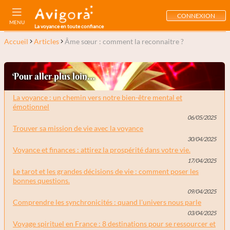
CONNEXION
MENU
La voyance en toute confiance
Accueil
Articles
Âme sœur : comment la reconnaitre ?
Pour aller plus loin...
La voyance : un chemin vers notre bien-être mental et
émotionnel
06/05/2025
Trouver sa mission de vie avec la voyance
30/04/2025
Voyance et finances : attirez la prospérité dans votre vie.
17/04/2025
Le tarot et les grandes décisions de vie : comment poser les
bonnes questions.
09/04/2025
Comprendre les synchronicités : quand l'univers nous parle
03/04/2025
Voyage spirituel en France : 8 destinations pour se ressourcer et