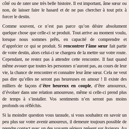
côté ou de rater une très belle histoire. Il est important, âme sœur ou 
non, de laisser faire le hasard et de ne pas chercher à tout prix à 
forcer le destin.
Comme souvent, ce n’est pas parce qu’on désire absolument 
quelque chose que celle-ci se produit. Tout arrive au moment voulu, 
lorsque nous sommes prêts, en capacité de comprendre et 
d’apprécier ce qui se produit. Si 
rencontrer l’âme sœur
 fait partie 
de votre destin, alors celui-ci se chargera de la mettre sur votre route. 
Cependant, ne restez pas à attendre cette rencontre. Il faut quand 
même avouer que toutes les personnes n’auront pas, au cours de leur 
vie, la chance de rencontrer et connaitre leur âme sœur. Cela ne veut 
pas dire qu’elles ne seront pas heureuses en amour ! Il existe des 
milliers de façons d’
être heureux en couple
, d’être amoureux, 
d’évoluer dans une relation amoureuse, même si celle-ci prend plus 
de temps à s’installer. Vos sentiments n’en seront pas moins 
profonds ou réfléchis. 
Si la moindre question vous taraude, si vous souhaitez en savoir un 
peu plus sur votre avenir amoureux, il demeure toujours possible de 
prendre contact avec un des voyants sérieux présent sur Avigora. Au 