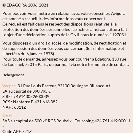
© EDAGORA 2006-2021
Pour pouvoir vous mettre en relation avec votre conseiller, Avigora
est amené a recueillir des informations vous concernant.
Ce recueil est fait dans le respect des dispositions relatives à la
protection des données personnelles . Le fichier ainsi constitué a fait
l'objet d'une déclaration auprès de la CNIL sous le numéro 1197031.
Vous disposez d’un droit d’accès, de modification, de rectification et
de suppression des données vous concernant (loi « Informatique et
Libertés » du 6 janvier 1978).
Pour toute demande, adressez-vous par courrier à Edagora, 130 rue
de Lourmel, 75015 Paris, ou par mail via notre formulaire de contact.
Hébergement :
Veepee
, 31 Rue Louis Pasteur, 92100 Boulogne-Billancourt
SA au capital de 390 995 €
SIRET : 49143052600039
RCS : Nanterre B 431 616 382
NAF : 6311Z
OVH
SAS au capital de 500 k€ RCS Roubaix - Tourcoing 424 761 419 00011
-
Code APE 721Z