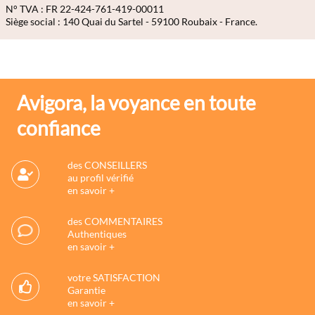
N° TVA : FR 22-424-761-419-00011
Siège social : 140 Quai du Sartel - 59100 Roubaix - France.
Avigora, la voyance en toute
confiance
des CONSEILLERS
au profil vérifié
en savoir +
des COMMENTAIRES
Authentiques
en savoir +
votre SATISFACTION
Garantie
en savoir +