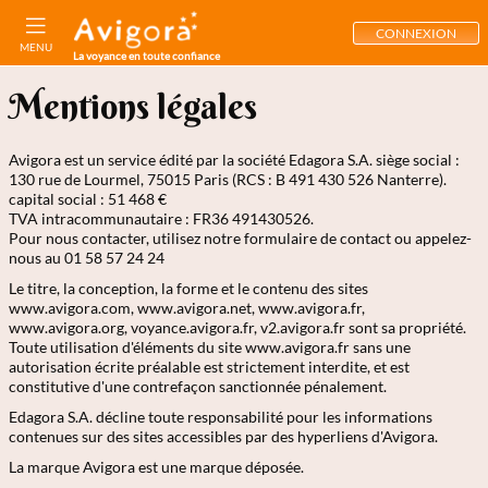
CONNEXION
MENU
La voyance en toute confiance
Mentions légales
Avigora est un service édité par la société Edagora S.A. siège social :
130 rue de Lourmel, 75015 Paris (RCS : B 491 430 526 Nanterre).
capital social : 51 468 €
TVA intracommunautaire : FR36 491430526.
Pour nous contacter, utilisez notre formulaire de contact ou appelez-
nous au 01 58 57 24 24
Le titre, la conception, la forme et le contenu des sites
www.avigora.com, www.avigora.net, www.avigora.fr,
www.avigora.org, voyance.avigora.fr, v2.avigora.fr sont sa propriété.
Toute utilisation d'éléments du site www.avigora.fr sans une
autorisation écrite préalable est strictement interdite, et est
constitutive d'une contrefaçon sanctionnée pénalement.
Edagora S.A. décline toute responsabilité pour les informations
contenues sur des sites accessibles par des hyperliens d'Avigora.
La marque Avigora est une marque déposée.