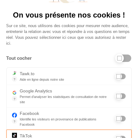
Vu à la télé
On vous présente nos cookies !
Sur ce site, nous utilisons des cookies pour mesurer notre audience,
entretenir la relation avec vous et répondre à vos questions en temps
réel. Vous pouvez sélectionner ici ceux que vous autorisez à rester
ici.
Tout cocher
Liens utiles
Tawk.to
?
Aide en ligne depuis notre site
Aide en ligne depuis notre site
Informations personnelles et vie privée
Google Analytics
Permet d'analyser les statistiques de consultation de notre
FAQ - réponses à vos questions
?
site
Indispensable pour piloter notre site internet, il permet de mesure
Contact
Facebook
Identifie les visiteurs en provenance de publications
Conditions Générales de Service
?
Facebook
Parce que vous ne venez pas tous les jours sur notre site, ce pet
Charte qualité
TikTok