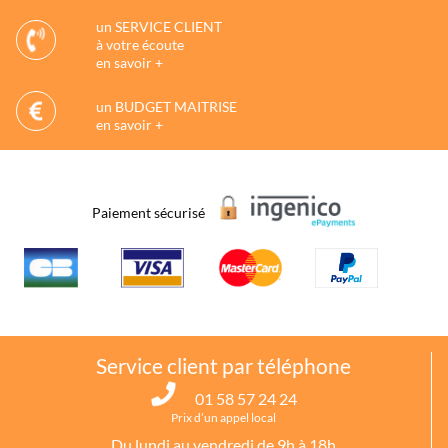
un SERVICE CLIENT
à votre écoute
en savoir +
un BUDGET MAITRISE
en savoir +
Paiement sécurisé
Service client par téléphone
01 58 57 24 24
Prix d’un appel local
Du lundi au vendredi de 9h à 18h