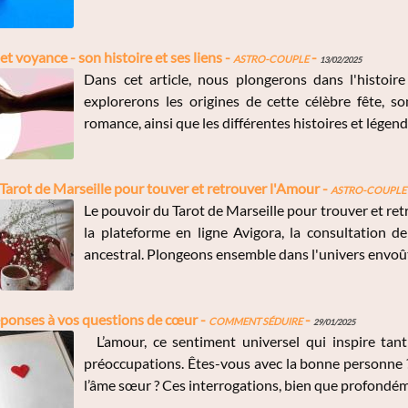
et voyance - son histoire et ses liens -
Astro-Couple
-
13/02/2025
Dans cet article, nous plongerons dans l'histoir
explorerons les origines de cette célèbre fête, s
romance, ainsi que les différentes histoires et légend
Tarot de Marseille pour touver et retrouver l'Amour -
Astro-Couple
Le pouvoir du Tarot de Marseille pour trouver et ret
la plateforme en ligne Avigora, la consultation 
ancestral. Plongeons ensemble dans l'univers envoûta
éponses à vos questions de cœur -
Comment Séduire
-
29/01/2025
L’amour, ce sentiment universel qui inspire tan
préoccupations. Êtes-vous avec la bonne personne ? 
l’âme sœur ? Ces interrogations, bien que profondéme