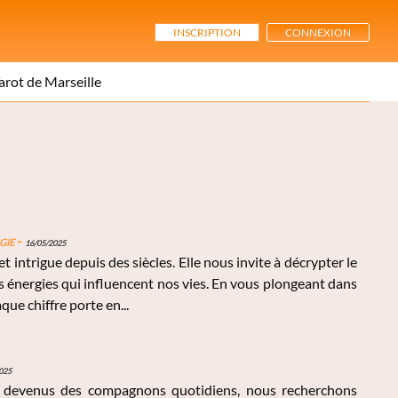
INSCRIPTION
CONNEXION
arot de Marseille
gie
-
16/05/2025
t intrigue depuis des siècles. Elle nous invite à décrypter le
 énergies qui influencent nos vies. En vous plongeant dans
ue chiffre porte en...
025
nt devenus des compagnons quotidiens, nous recherchons