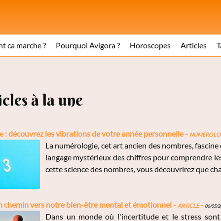
 ca marche ?
Pourquoi Avigora ?
Horoscopes
Articles
T
icles à la une
 : découvrez les vibrations de votre année personnelle -
Numérolo
La numérologie, cet art ancien des nombres, fascine e
langage mystérieux des chiffres pour comprendre les
cette science des nombres, vous découvrirez que chaq
n chemin vers notre bien-être mental et émotionnel -
Article
-
06/05/2
Dans un monde où l'incertitude et le stress so