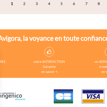
1
2
3
4
5
6
7
8
Avigora, la voyance en toute confianc
RES
votre SATISFACTION
un SERV
Garantie
à vot
en savoir +
en 