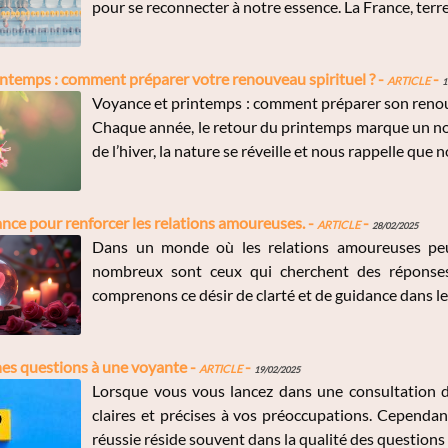
pour se reconnecter à notre essence. La France, terre d
ntemps : comment préparer votre renouveau spirituel ? -
Article
-
1
Voyance et printemps : comment préparer son renou
Chaque année, le retour du printemps marque un nouv
de l’hiver, la nature se réveille et nous rappelle que n
ance pour renforcer les relations amoureuses. -
Article
-
28/02/2025
Dans un monde où les relations amoureuses peuv
nombreux sont ceux qui cherchent des réponses
comprenons ce désir de clarté et de guidance dans l
nes questions à une voyante -
Article
-
19/02/2025
Lorsque vous vous lancez dans une consultation de
claires et précises à vos préoccupations. Cependan
réussie réside souvent dans la qualité des questions q