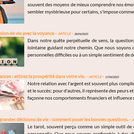
souvent des moyens de mieux comprendre nos émotio
sembler mystérieuse pour certains, s'impose comme u
sion de vie avec la voyance -
Article
-
30/04/2025
Dans notre quête perpétuelle de sens, la question
lointaine guidant notre chemin. Que nous soyons c
personnelles difficiles ou à un simple sentiment de dés
nces : attirez la prospérité dans votre vie. -
Article
-
17/04/2025
Notre relation avec l'argent est souvent plus compliqu
et le succès; pour d'autres, il représente des peurs 
façonne nos comportements financiers et influence no
s grandes décisions de vie : comment poser les bonnes questions. -
A
Le tarot, souvent perçu comme un simple outil de d
personnelle. Que nous soyons confrontés à des ch