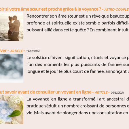
 si votre âme sœur est proche grâce à la voyance ? -
Astro-Couple
Rencontrer son âme sœur est un rêve que beaucoup
profonde et spirituelle existe semble parfois diffic
puissant allié dans cette quête ? En combinant intuitio
iver -
Article
-
19/12/2024
Le solstice d’hiver : signification, rituels et voyance
l’un des moments les plus puissants de l’année sur 
longue et le jour le plus court de l’année, annonçant 
aut savoir avant de consulter un voyant en ligne -
Article
-
04/12/2024
La voyance en ligne a transformé l’art ancestral de
pratique séduit un nombre croissant de personnes en
vie. Mais avant de plonger dans une consultation en lig