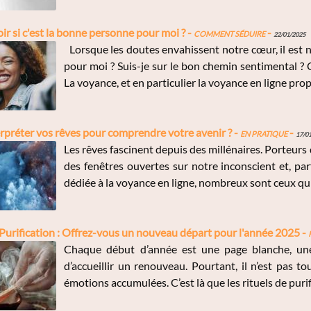
 si c'est la bonne personne pour moi ? -
Comment Séduire
-
22/01/2025
Lorsque les doutes envahissent notre cœur, il est 
pour moi ? Suis-je sur le bon chemin sentimental ? 
La voyance, et en particulier la voyance en ligne prop
préter vos rêves pour comprendre votre avenir ? -
En Pratique
-
17/0
Les rêves fascinent depuis des millénaires. Porteur
des fenêtres ouvertes sur notre inconscient et, pa
dédiée à la voyance en ligne, nombreux sont ceux qu
 Purification : Offrez-vous un nouveau départ pour l'année 2025 -
Chaque début d’année est une page blanche, une
d’accueillir un renouveau. Pourtant, il n’est pas t
émotions accumulées. C’est là que les rituels de purif