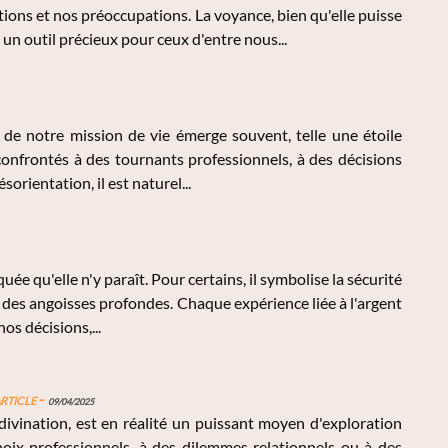
ns et nos préoccupations. La voyance, bien qu'elle puisse
n outil précieux pour ceux d'entre nous...
 de notre mission de vie émerge souvent, telle une étoile
onfrontés à des tournants professionnels, à des décisions
orientation, il est naturel...
ée qu'elle n'y paraît. Pour certains, il symbolise la sécurité
et des angoisses profondes. Chaque expérience liée à l'argent
s décisions,...
rticle
-
09/04/2025
ivination, est en réalité un puissant moyen d'exploration
oix professionnels, à des dilemmes relationnels ou à des