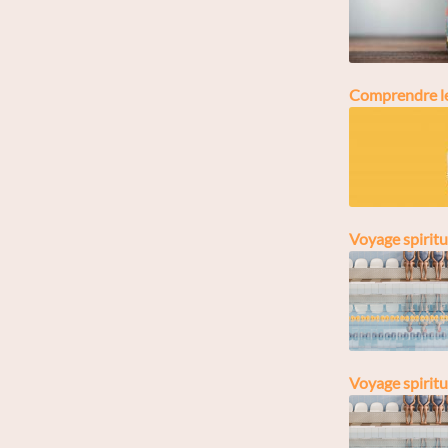
Comprendre les
Voyage spiritue
Voyage spiritue