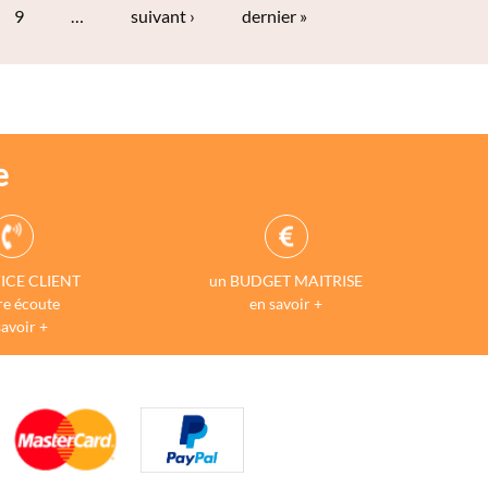
9
…
suivant ›
dernier »
e
ICE CLIENT
un BUDGET MAITRISE
re écoute
en savoir +
savoir +