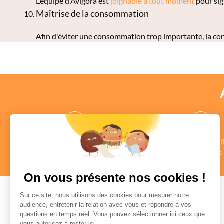
L’équipe d’Avigora est
joignable à tout moment
pour sig
Maîtrise de la consommation
Afin d'éviter une consommation trop importante, la
des CONSEILLERS
des COMMENTAI
au profil vérifié
Authentiques
en savoir +
en savoir +
On vous présente nos cookies !
Sur ce site, nous utilisons des cookies pour mesurer notre
audience, entretenir la relation avec vous et répondre à vos
questions en temps réel. Vous pouvez sélectionner ici ceux que
Paiement sécurisé
vous autorisez à rester ici.