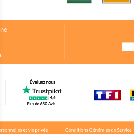
one
8h
urer des indicateurs comme l’affluence, les produits les plus consultés, ou enc
Évaluez nous
petit bout de code que nous fourni Facebook nous permet de poursuivre nos éc
4,6
oir s'il y a des conversions.
Plus de 650 Avis
tions d'achat des internautes sur la base de leur historique de navigation.
rsonnelles et vie privée
Conditions Générales de Service