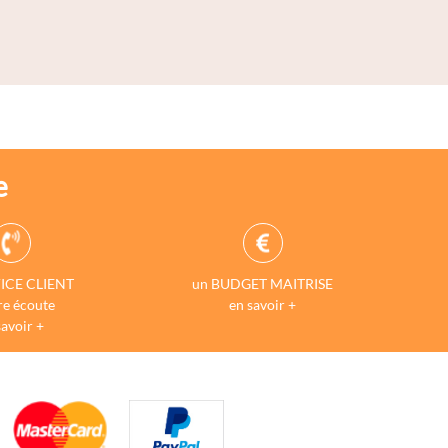
e
ICE CLIENT
un BUDGET MAITRISE
re écoute
en savoir +
savoir +