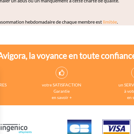
naler un abus ou un manquement à cette charte de qualité.
 consommation hebdomadaire de chaque membre est
limitée
.
Avigora, la voyance en toute confianc
RES
votre SATISFACTION
un SERV
Garantie
à vot
en savoir +
en 