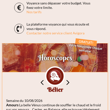
Voyance sans dépasser votre budget. Vous
fixez votre limite.
Nos tarifs
La plateforme voyance qui vous écoute et
vous répond.
Contacter notre service client Avigora
GRATUIT!
Votre horoscope chaque
semaine
Horoscopes
Bélier
Semaine du 10/08/2026
Sem
lus
Amours
La belle Vénus continue de souffler le chaud et le froid
Amo
sur vos amours... Certes, en Balance, elle se trouve idéalement
quot