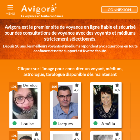
CONNEXION
MENU
La voyance en toute confiance
Avigora est le premier site de voyance en ligne fiable et sécurisé
pour des consultations de voyance avec des voyants et médiums
strictement sélectionnés.
Depuis 20 ans, les meilleurs voyants et médiums répondent à vos questions en toute
confiance et notre support est à votre écoute.
Cliquez sur l'image pour consulter un voyant, médium,
astrologue, tarologue disponible dès maintenant
De retour
-10€
-10€
4,6
4,6
Louise
Jacques des Bruyères
Amélia
-10€
-10€
4,6
4,9
4,7