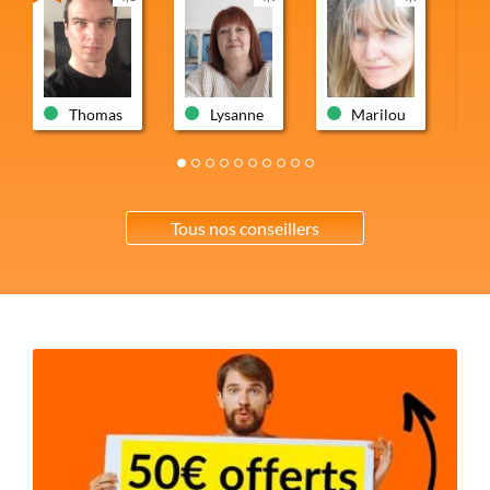
Thomas
Lysanne
Marilou
Tous nos conseillers