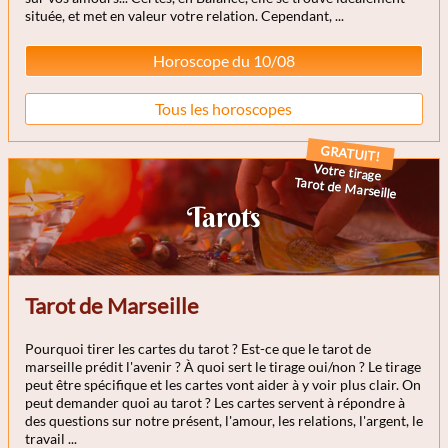
située, et met en valeur votre relation. Cependant, ...
sans
Horoscope du 10/08
Tous les horoscopes
GRATUIT!
Votre tirage
Tarot de Marseille
Tarots
Tarot de Marseille
Pourquoi tirer les cartes du tarot ? Est-ce que le tarot de
marseille prédit l'avenir ? À quoi sert le tirage oui/non ? Le tirage
peut être spécifique et les cartes vont aider à y voir plus clair. On
peut demander quoi au tarot ? Les cartes servent à répondre à
des questions sur notre présent, l'amour, les relations, l'argent, le
travail ...