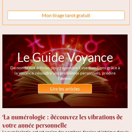
Mon tirage tarot gratuit
Le Guide Voyance
De nombreux articles pour répondre à vos questions grâce à
la voyance, résoudre vos problèmes personnels, prédire
l'avenir.
Lire les articles
La numérologie : découvrez les vibrations de
votre année personnelle
La numérologie, cet art ancien des nombres, fascine et intrigue depuis