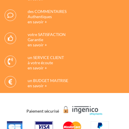
des COMMENTAIRES
Authentiques
en savoir +
votre SATISFACTION
Garantie
en savoir +
un SERVICE CLIENT
à votre écoute
en savoir +
un BUDGET MAITRISE
en savoir +
Paiement sécurisé