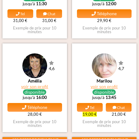
jusqu'à
11:30
jusqu'à
12:00
Téléphone
Tel
Chat
31,00 €
31,00 €
29,90 €
Exemple de prix pour 10
Exemple de prix pour 10
minutes
minutes
4,6
4,7
Amélia
Marilou
voir son profil
voir son profil
disponible
disponible
jusqu'à
16:00
jusqu'à
13:45
Téléphone
Tel
Chat
28,00 €
19,00 €
21,00 €
Exemple de prix pour 10
Exemple de prix pour 10
minutes
minutes