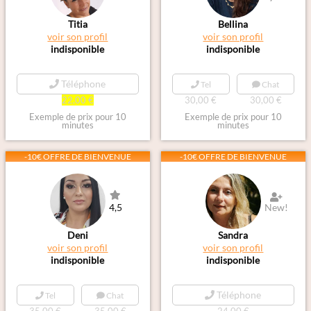
Titia
Bellina
voir son profil
voir son profil
indisponible
indisponible
Téléphone
Tel
Chat
22,00 €
30,00 €
30,00 €
Exemple de prix pour 10
Exemple de prix pour 10
minutes
minutes
-10€ OFFRE DE BIENVENUE
-10€ OFFRE DE BIENVENUE
4,5
New!
Deni
Sandra
voir son profil
voir son profil
indisponible
indisponible
Téléphone
Tel
Chat