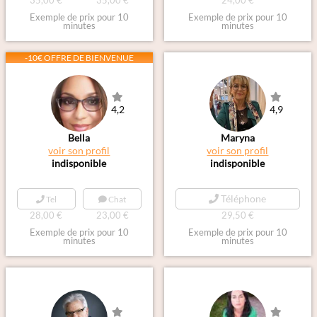
35,00 €
35,00 €
24,00 €
Exemple de prix pour 10
Exemple de prix pour 10
minutes
minutes
-10€ OFFRE DE BIENVENUE
4,2
4,9
Bella
Maryna
voir son profil
voir son profil
indisponible
indisponible
Téléphone
Tel
Chat
28,00 €
23,00 €
29,50 €
Exemple de prix pour 10
Exemple de prix pour 10
minutes
minutes