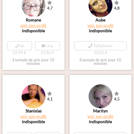
4,7
4,8
Romane
Aube
voir son profil
voir son profil
indisponible
indisponible
Téléphone
Tel
Chat
29,99 €
29,80 €
30,00 €
Exemple de prix pour 10
Exemple de prix pour 10
minutes
minutes
4,1
4,5
Stanislas
Marilyn
voir son profil
voir son profil
indisponible
indisponible