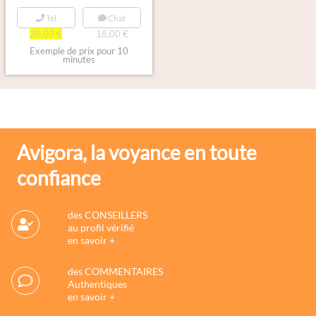
Tel
Chat
20,00 €
18,00 €
Exemple de prix pour 10
minutes
Avigora, la voyance en toute
confiance
des CONSEILLERS
au profil vérifié
en savoir +
des COMMENTAIRES
Authentiques
en savoir +