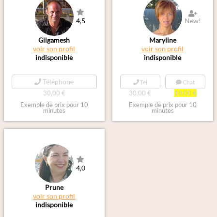
4,5
New!
Gilgamesh
Maryline
voir son profil
voir son profil
indisponible
indisponible
Téléphone
Tel
Chat
30,00 €
30,00 €
10,00 €
Exemple de prix pour 10
Exemple de prix pour 10
minutes
minutes
4,0
Prune
voir son profil
indisponible