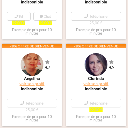
indisponible
indisponible
Téléphone
Tel
Chat
19,00 €
15,00 €
25,00 €
Exemple de prix pour 10
Exemple de prix pour 10
minutes
minutes
-10€ OFFRE DE BIENVENUE
-10€ OFFRE DE BIENVENUE
4,7
4,9
Angelina
Clorinda
voir son profil
voir son profil
indisponible
indisponible
Téléphone
Téléphone
25,00 €
22,00 €
Exemple de prix pour 10
Exemple de prix pour 10
minutes
minutes