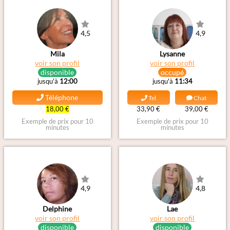
4,5
4,9
Mila
Lysanne
voir son profil
voir son profil
disponible
occupé
jusqu'à
12:00
jusqu'à
11:34
Téléphone
Tel
Chat
18,00 €
33,90 €
39,00 €
Exemple de prix pour 10
Exemple de prix pour 10
minutes
minutes
4,9
4,8
Delphine
Lae
voir son profil
voir son profil
disponible
disponible