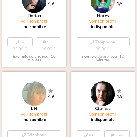
4,9
4,9
Dorian
Flores
voir son profil
voir son profil
indisponible
indisponible
Téléphone
Tel
Chat
28,00 €
28,00 €
30,00 €
Exemple de prix pour 10
Exemple de prix pour 10
minutes
minutes
4,9
4,5
L N
Clarisse
voir son profil
voir son profil
indisponible
indisponible
Téléphone
Tel
Chat