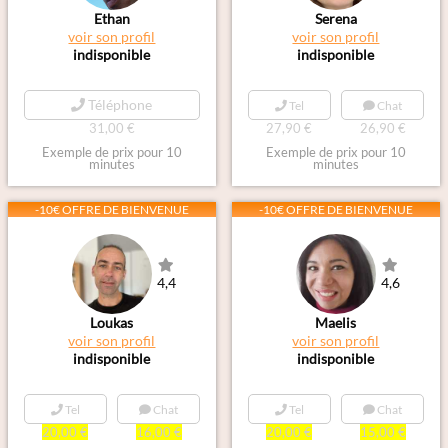
Ethan
Serena
voir son profil
voir son profil
indisponible
indisponible
Téléphone
Tel
Chat
31,00 €
27,90 €
26,90 €
Exemple de prix pour 10
Exemple de prix pour 10
minutes
minutes
-10€ OFFRE DE BIENVENUE
-10€ OFFRE DE BIENVENUE
4,4
4,6
Loukas
Maelis
voir son profil
voir son profil
indisponible
indisponible
Tel
Chat
Tel
Chat
20,00 €
16,00 €
20,00 €
15,00 €