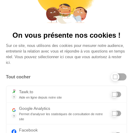
4,6
Plus de 650 Avis
Vu à la télé
On vous présente nos cookies !
Sur ce site, nous utilisons des cookies pour mesurer notre audience,
entretenir la relation avec vous et répondre à vos questions en temps
réel. Vous pouvez sélectionner ici ceux que vous autorisez à rester
ici.
Tout cocher
Liens utiles
Tawk.to
?
Aide en ligne depuis notre site
Aide en ligne depuis notre site
Informations personnelles et vie privée
Google Analytics
Permet d'analyser les statistiques de consultation de notre
FAQ - réponses à vos questions
?
site
Indispensable pour piloter notre site internet, il permet de mesure
Contact
Facebook