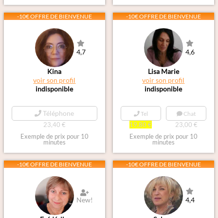
-10€ OFFRE DE BIENVENUE
-10€ OFFRE DE BIENVENUE
4,7
4,6
Kina
Lisa Marie
voir son profil
voir son profil
indisponible
indisponible
Téléphone
Tel
Chat
23,40 €
19,80 €
23,00 €
Exemple de prix pour 10
Exemple de prix pour 10
minutes
minutes
-10€ OFFRE DE BIENVENUE
-10€ OFFRE DE BIENVENUE
New!
4,4