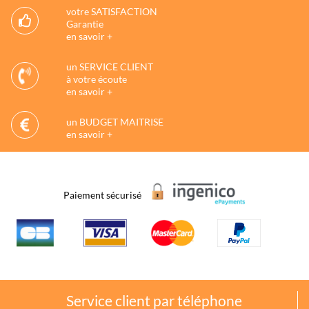
votre SATISFACTION
Garantie
en savoir +
un SERVICE CLIENT
à votre écoute
en savoir +
un BUDGET MAITRISE
en savoir +
Paiement sécurisé
Service client par téléphone