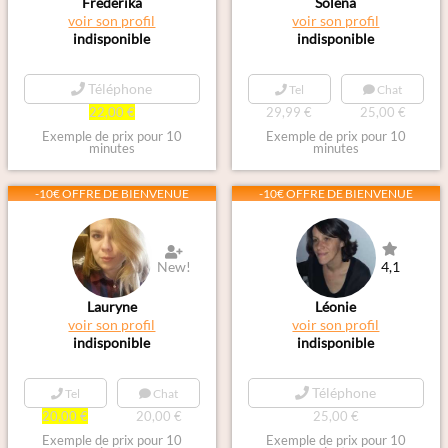
Frédérika
Solena
voir son profil
voir son profil
indisponible
indisponible
Téléphone
Tel
Chat
22,00 €
29,99 €
25,00 €
Exemple de prix pour 10
Exemple de prix pour 10
minutes
minutes
-10€ OFFRE DE BIENVENUE
-10€ OFFRE DE BIENVENUE
New!
4,1
Lauryne
Léonie
voir son profil
voir son profil
indisponible
indisponible
Téléphone
Tel
Chat
20,00 €
20,00 €
25,00 €
Exemple de prix pour 10
Exemple de prix pour 10