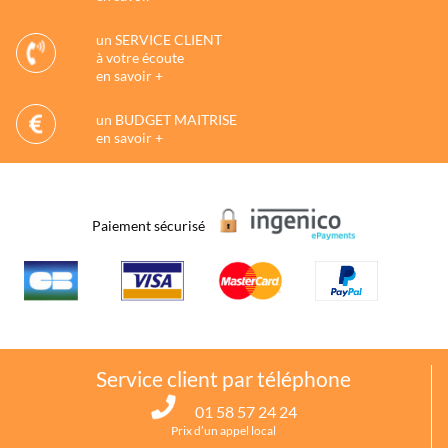
un SERVICE CLIENT
à votre écoute
en savoir +
un BUDGET MAITRISE
en savoir +
Paiement sécurisé
Service client par téléphone
01 58 57 24 24
Prix d’un appel local