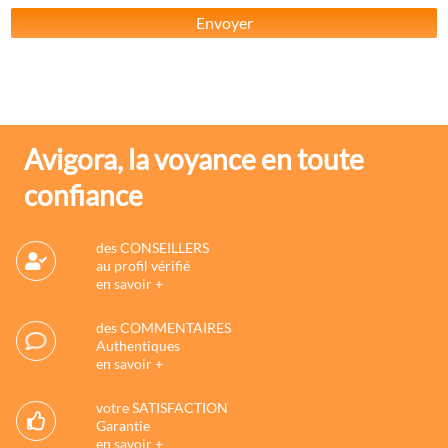
Envoyer
Avigora, la voyance en toute
confiance
des CONSEILLERS
au profil vérifié
en savoir +
des COMMENTAIRES
Authentiques
en savoir +
votre SATISFACTION
Garantie
en savoir +