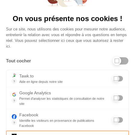
Vu à la télé
On vous présente nos cookies !
Sur ce site, nous utilisons des cookies pour mesurer notre audience,
entretenir la relation avec vous et répondre à vos questions en temps
réel. Vous pouvez sélectionner ici ceux que vous autorisez à rester
ici.
Tout cocher
Liens utiles
Tawk.to
?
Aide en ligne depuis notre site
Aide en ligne depuis notre site
Informations personnelles et vie privée
Google Analytics
Permet d'analyser les statistiques de consultation de notre
FAQ - réponses à vos questions
?
site
Indispensable pour piloter notre site internet, il permet de mesure
Contact
Facebook
Identifie les visiteurs en provenance de publications
Conditions Générales de Service
?
Facebook
Parce que vous ne venez pas tous les jours sur notre site, ce pet