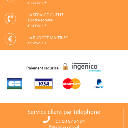
en savoir +
un SERVICE CLIENT
à votre écoute
en savoir +
un BUDGET MAITRISE
en savoir +
Paiement sécurisé
Service client par téléphone
01 58 57 24 24
Prix d’un appel local