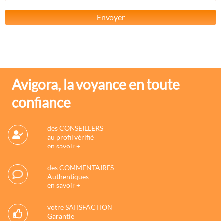
Envoyer
Avigora, la voyance en toute
confiance
des CONSEILLERS
au profil vérifié
en savoir +
des COMMENTAIRES
Authentiques
en savoir +
votre SATISFACTION
Garantie