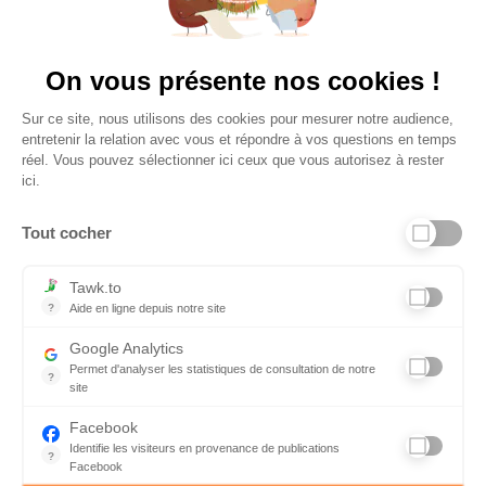
Vu à la télé
On vous présente nos cookies !
Sur ce site, nous utilisons des cookies pour mesurer notre audience,
entretenir la relation avec vous et répondre à vos questions en temps
réel. Vous pouvez sélectionner ici ceux que vous autorisez à rester
ici.
Tout cocher
Liens utiles
Tawk.to
?
Aide en ligne depuis notre site
Aide en ligne depuis notre site
Informations personnelles et vie privée
Google Analytics
Permet d'analyser les statistiques de consultation de notre
FAQ - réponses à vos questions
?
site
Indispensable pour piloter notre site internet, il permet de mesure
Contact
Facebook
Identifie les visiteurs en provenance de publications
Conditions Générales de Service
?
Facebook