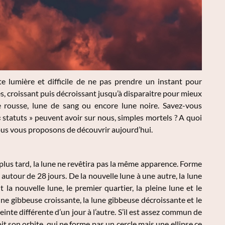
te lumière et difficile de ne pas prendre un instant pour
s, croissant puis décroissant jusqu’à disparaitre pour mieux
ne rousse, lune de sang ou encore lune noire. Savez-vous
statuts » peuvent avoir sur nous, simples mortels ? A quoi
nous vous proposons de découvrir aujourd’hui.
plus tard, la lune ne revêtira pas la même apparence. Forme
utour de 28 jours. De la nouvelle lune à une autre, la lune
la nouvelle lune, le premier quartier, la pleine lune et le
ne gibbeuse croissante, la lune gibbeuse décroissante et le
teinte différente d’un jour à l’autre. S’il est assez commun de
oit son orbite, qui ne forme pas un cercle mais une ellipse ce