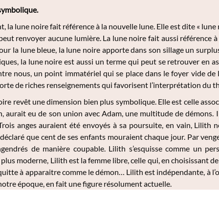
 symbolique.
 lune noire fait référence à la nouvelle lune. Elle est dite « lune no
e peut renvoyer aucune lumière. La lune noire fait aussi référence
r la lune bleue, la lune noire apporte dans son sillage un surplus 
ques, la lune noire est aussi un terme qui peut se retrouver en as
tre nous, un point immatériel qui se place dans le foyer vide de l
orte de riches renseignements qui favorisent l’interprétation du t
ire revêt une dimension bien plus symbolique. Elle est celle associé
 aurait eu de son union avec Adam, une multitude de démons. Il 
 Trois anges auraient été envoyés à sa poursuite, en vain, Lilit
 déclaré que cent de ses enfants mouraient chaque jour. Par venge
ngendrés de manière coupable. Lilith s’esquisse comme un pers
 plus moderne, Lilith est la femme libre, celle qui, en choisissant
quitte à apparaitre comme le démon… Lilith est indépendante, à l’o
otre époque, en fait une figure résolument actuelle.