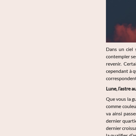
Dans un ciel 
contempler ses
revenir. Cert
cependant à qu
correspondent 
Lune, l’astre a
Que vous la gu
comme couleur 
va ainsi passe
dernier quarti
dernier croissa
la qualifier d’