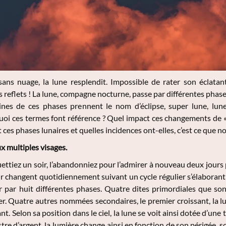
sans nuage, la lune resplendit. Impossible de rater son éclatan
 reflets ! La lune, compagne nocturne, passe par différentes phase
aines de ces phases prennent le nom d’éclipse, super lune, lu
oi ces termes font référence ? Quel impact ces changements de « 
ces phases lunaires et quelles incidences ont-elles, c’est ce que 
ux multiples visages.
ettiez un soir, l’abandonniez pour l’admirer à nouveau deux jours 
changent quotidiennement suivant un cycle régulier s’élaborant a
r par huit différentes phases. Quatre dites primordiales que sont 
er. Quatre autres nommées secondaires, le premier croissant, la lu
nt. Selon sa position dans le ciel, la lune se voit ainsi dotée d’une 
astre d’argent, la lumière change ainsi en fonction de son périgée, s