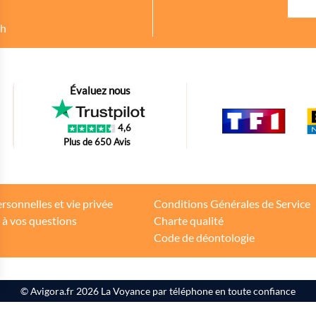
8h
urer des indicateurs comme l’affluence, les produits les plus consultés, ou enc
Évaluez nous
petit bout de code que nous fourni Facebook nous permet de poursuivre nos éc
4,6
oir s'il y a des conversions.
Plus de 650 Avis
tions d'achat des internautes sur la base de leur historique de navigation.
rsonnelles et vie privée
Conditions Générales de Service
 à vos questions
Charte qualité
teurs
Code de déontologie
s Options
© Avigora.fr 2026
La Voyance par téléphone en toute confiance
ètres de confidentialité, en garantissant la conformité avec le