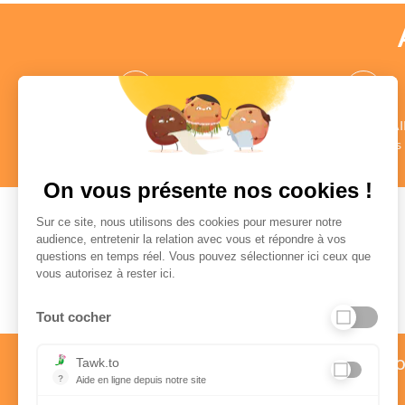
des CONSEILLERS
des COMMENTAI
au profil vérifié
Authentiques
en savoir +
en savoir +
On vous présente nos cookies !
Sur ce site, nous utilisons des cookies pour mesurer notre
audience, entretenir la relation avec vous et répondre à vos
questions en temps réel. Vous pouvez sélectionner ici ceux que
Paiement sécurisé
vous autorisez à rester ici.
Tout cocher
Service client par téléph
Tawk.to
?
Aide en ligne depuis notre site
01 58 57 24 24
Aide en ligne depuis notre site