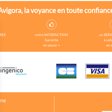
Avigora, la voyance en toute confianc
RES
votre SATISFACTION
un SERV
Garantie
à vot
en savoir +
en 
one