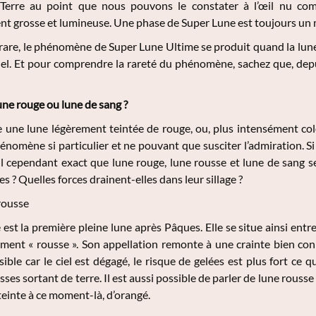
Terre au point que nous pouvons le constater à l’œil nu com
nt grosse et lumineuse. Une phase de Super Lune est toujours un
are, le phénomène de Super Lune Ultime se produit quand la lune 
uel. Et pour comprendre la rareté du phénomène, sachez que, depu
une rouge ou lune de sang ?
 une lune légèrement teintée de rouge, ou, plus intensément coloré
énomène si particulier et ne pouvant que susciter l’admiration. Si
-il cependant exact que lune rouge, lune rousse et lune de sang 
s ? Quelles forces drainent-elles dans leur sillage ?
rousse
 est la première pleine lune après Pâques. Elle se situe ainsi entr
ément « rousse ». Son appellation remonte à une crainte bien con
isible car le ciel est dégagé, le risque de gelées est plus fort ce
es sortant de terre. Il est aussi possible de parler de lune rousse 
e teinte à ce moment-là, d’orangé.