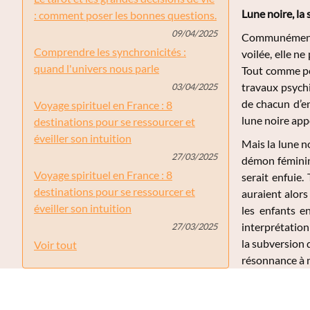
Lune noire, la
: comment poser les bonnes questions.
09/04/2025
Communément, la
Comprendre les synchronicités :
voilée, elle n
quand l'univers nous parle
Tout comme pou
travaux psychi
03/04/2025
de chacun d’en
Voyage spirituel en France : 8
lune noire app
destinations pour se ressourcer et
éveiller son intuition
Mais la lune no
27/03/2025
démon féminin,
Voyage spirituel en France : 8
serait enfuie.
destinations pour se ressourcer et
auraient alors
éveiller son intuition
les enfants e
interprétation
27/03/2025
la subversion 
Voir tout
résonnance à n