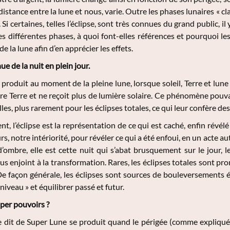
 distance entre la lune et nous, varie. Outre les phases lunaires « 
. Si certaines, telles l’éclipse, sont très connues du grand public, i
es différentes phases, à quoi font-elles références et pourquoi 
e la lune afin d’en apprécier les effets.
nue de la nuit en plein jour.
 produit au moment de la pleine lune, lorsque soleil, Terre et lun
re Terre et ne reçoit plus de lumière solaire. Ce phénomène pouvan
lles, plus rarement pour les éclipses totales, ce qui leur confère des
, l’éclipse est la représentation de ce qui est caché, enfin révé
s, notre intériorité, pour révéler ce qui a été enfoui, en un acte 
’ombre, elle est cette nuit qui s’abat brusquement sur le jour, 
s enjoint à la transformation. Rares, les éclipses totales sont prom
e façon générale, les éclipses sont sources de bouleversements 
niveau » et équilibrer passé et futur.
per pouvoirs ?
dit de Super Lune se produit quand le périgée (comme expliqué pl