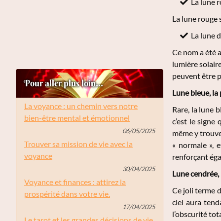
La lune 
La lune rouge 
La lune d
Ce nom a été at
lumière solair
peuvent être pe
Pour aller plus loin...
Lune bleue, la 
La voyance : un chemin vers notre
Rare, la lune
bien-être mental et émotionnel
c’est le sign
06/05/2025
même y trouver
Trouver sa mission de vie avec la
« normale », 
voyance
renforçant éga
30/04/2025
Lune cendrée, 
Voyance et finances : attirez la
Ce joli terme 
prospérité dans votre vie.
ciel aura tend
17/04/2025
l’obscurité tot
Le tarot et les grandes décisions de vie