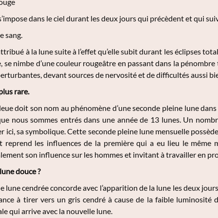
rouge
s’impose dans le ciel durant les deux jours qui précèdent et qui sui
e sang.
tribué à la lune suite à l’effet qu’elle subit durant les éclipses tot
e, se nimbe d’une couleur rougeâtre en passant dans la pénombre t
rturbantes, devant sources de nervosité et de difficultés aussi bie
plus rare.
 bleue doit son nom au phénomène d’une seconde pleine lune dans
e que nous sommes entrés dans une année de 13 lunes. Un nombre 
 ici, sa symbolique. Cette seconde pleine lune mensuelle possède
et reprend les influences de la première qui a eu lieu le même 
lement son influence sur les hommes et invitant à travailler en pro
lune douce ?
de lune cendrée concorde avec l’apparition de la lune les deux jours
ance à tirer vers un gris cendré à cause de la faible luminosité d
ale qui arrive avec la nouvelle lune.