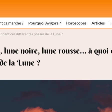
 ca marche ?
Pourquoi Avigora ?
Horoscopes
Articles
T
ondent ces différentes phases de la Lune ?
, lune noire, lune rousse… à quoi 
de la Lune ?