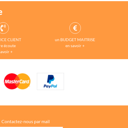
e
ICE CLIENT
un BUDGET MAITRISE
re écoute
en savoir +
savoir +
Contactez-nous par mail