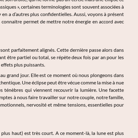
classiques », certaines terminologies sont souvent associées à
l y en a d’autres plus confidentielles. Aussi, voyons à présent
les connaitre permet de mettre notre énergie en accord avec
e sont parfaitement alignés. Cette dernière passe alors dans
t être partiel ou total, se répète deux fois par an pour les
 effets plus puissants.
lé au grand jour. Elle est ce moment où nous plongeons dans
authentique. Une éclipse peut être vécue comme la mise à nue
les ténèbres qui viennent recouvrir la lumière. Une facette
ptes à nous faire travailler sur notre couple, notre famille,
émotionnels, nervosité et même tensions, essentielles pour
us haut) est très court. A ce moment-là, la lune est plus