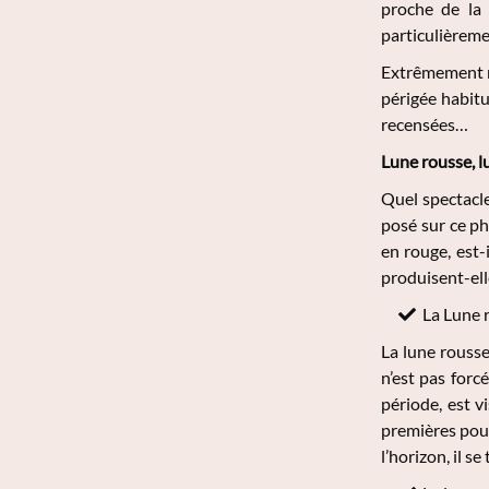
proche de la 
particulièreme
Extrêmement r
périgée habit
recensées…
Lune rousse, l
Quel spectacle
posé sur ce ph
en rouge, est
produisent-elle
La Lune 
La lune rousse
n’est pas forc
période, est v
premières pouss
l’horizon, il s