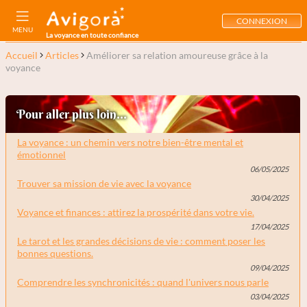
CONNEXION
MENU
La voyance en toute confiance
Accueil
Articles
Améliorer sa relation amoureuse grâce à la
voyance
Pour aller plus loin...
La voyance : un chemin vers notre bien-être mental et
émotionnel
06/05/2025
Trouver sa mission de vie avec la voyance
30/04/2025
Voyance et finances : attirez la prospérité dans votre vie.
17/04/2025
Le tarot et les grandes décisions de vie : comment poser les
bonnes questions.
09/04/2025
Comprendre les synchronicités : quand l'univers nous parle
03/04/2025