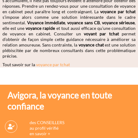
s’accumulent, il n’est pas toujours évident d’attendre pour obtenir des
réponses. Prendre un rendez-vous pour une consultation de voyance
en cabinet peut paraître long et contraignant. La
voyance par tchat
s’impose alors comme une solution intéressante dans le cadre
sentimental.
Voyance immédiate
,
voyance sans CB
,
voyance sérieuse
,
elle est une
voyance rapide
et tout aussi efficace qu’une consultation
de voyance en cabinet. Consulter un
voyant par tchat
permet
d’obtenir de façon simple cette guidance nécessaire à améliorer sa
relation amoureuse. Sans contrainte, la
voyance chat
est une solution
plébiscitée par de nombreux consultants dans cette problématique
précise.
Tout savoir sur la
voyance par tchat
Avigora, la voyance en toute
confiance
des CONSEILLERS
au profil vérifié
en savoir +