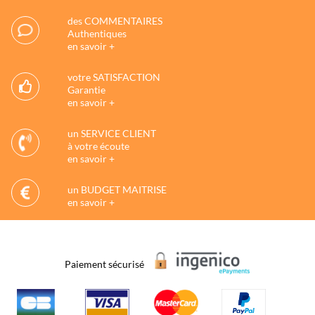
des COMMENTAIRES
Authentiques
en savoir +
votre SATISFACTION
Garantie
en savoir +
un SERVICE CLIENT
à votre écoute
en savoir +
un BUDGET MAITRISE
en savoir +
Paiement sécurisé