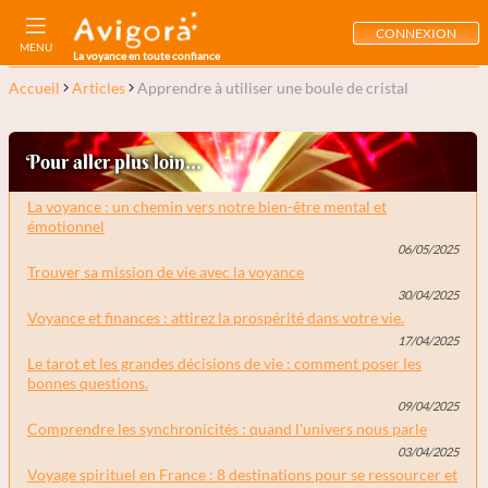
CONNEXION
MENU
La voyance en toute confiance
Accueil
Articles
Apprendre à utiliser une boule de cristal
Pour aller plus loin...
La voyance : un chemin vers notre bien-être mental et
émotionnel
06/05/2025
Trouver sa mission de vie avec la voyance
30/04/2025
Voyance et finances : attirez la prospérité dans votre vie.
17/04/2025
Le tarot et les grandes décisions de vie : comment poser les
bonnes questions.
09/04/2025
Comprendre les synchronicités : quand l'univers nous parle
03/04/2025
Voyage spirituel en France : 8 destinations pour se ressourcer et