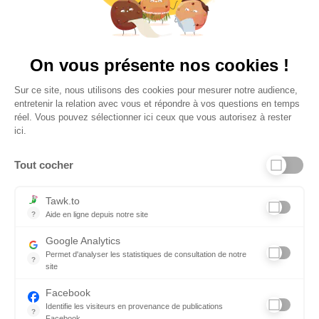
Plus de 650 Avis
Vu à la télé
On vous présente nos cookies !
Sur ce site, nous utilisons des cookies pour mesurer notre audience,
entretenir la relation avec vous et répondre à vos questions en temps
réel. Vous pouvez sélectionner ici ceux que vous autorisez à rester
ici.
Tout cocher
Liens utiles
Tawk.to
?
Aide en ligne depuis notre site
Aide en ligne depuis notre site
Informations personnelles et vie privée
Google Analytics
Permet d'analyser les statistiques de consultation de notre
FAQ - réponses à vos questions
?
site
Indispensable pour piloter notre site internet, il permet de mesure
Contact
Facebook
Identifie les visiteurs en provenance de publications
Conditions Générales de Service
?
Facebook