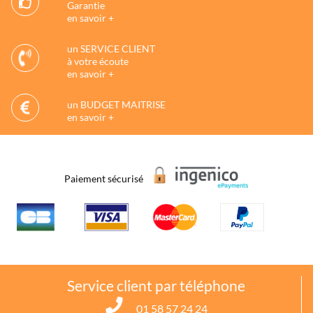
Garantie
en savoir +
un SERVICE CLIENT
à votre écoute
en savoir +
un BUDGET MAITRISE
en savoir +
Paiement sécurisé
Service client par téléphone
01 58 57 24 24