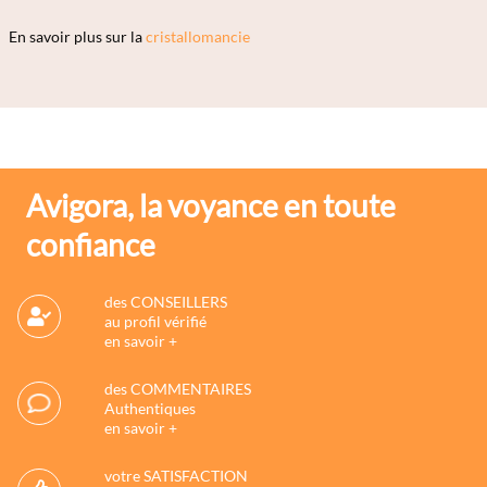
En savoir plus sur la
cristallomancie
Avigora, la voyance en toute
confiance
des CONSEILLERS
au profil vérifié
en savoir +
des COMMENTAIRES
Authentiques
en savoir +
votre SATISFACTION