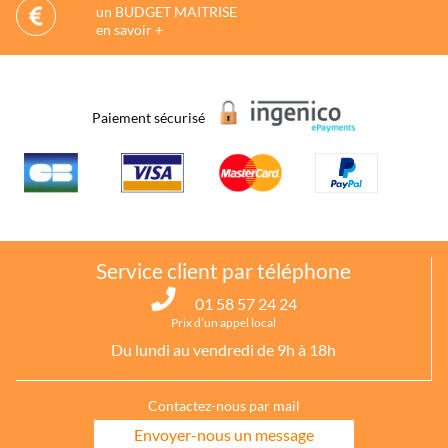
un BUDGET MAITRISE
en savoir +
Paiement sécurisé
Service client par téléphone
01 58 57 24 24
Prix d’un appel local
Du lundi au vendredi de 9h à 18h
Contactez-nous par mail
Envoyer-nous un message