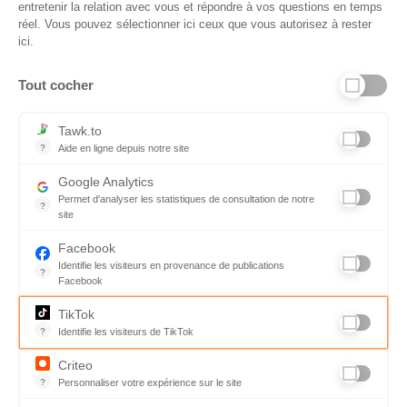
entretenir la relation avec vous et répondre à vos questions en temps
réel. Vous pouvez sélectionner ici ceux que vous autorisez à rester
ici.
Tout cocher
Liens utiles
Tawk.to
?
Aide en ligne depuis notre site
Aide en ligne depuis notre site
Informations personnelles et vie privée
Google Analytics
Permet d'analyser les statistiques de consultation de notre
FAQ - réponses à vos questions
?
site
Indispensable pour piloter notre site internet, il permet de mesure
Contact
Facebook
Identifie les visiteurs en provenance de publications
Conditions Générales de Service
?
Facebook
Parce que vous ne venez pas tous les jours sur notre site, ce pet
Charte qualité
TikTok
?
Identifie les visiteurs de TikTok
Code de déontologie
Permet de suivre les actions du visiteur sur le site web, et de voir
Criteo
Mentions légales
?
Personnaliser votre expérience sur le site
L'algorithme développé par la société tente de prédire les intention