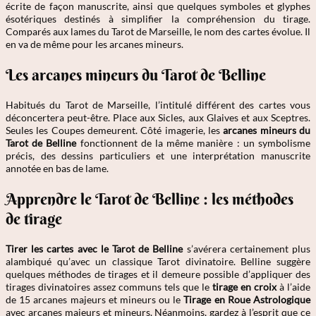
écrite de façon manuscrite, ainsi que quelques symboles et glyphes
ésotériques destinés à simplifier la compréhension du tirage.
Comparés aux lames du Tarot de Marseille, le nom des cartes évolue. Il
en va de même pour les arcanes mineurs.
Les arcanes mineurs du Tarot de Belline
Habitués du Tarot de Marseille, l’intitulé différent des cartes vous
déconcertera peut-être. Place aux Sicles, aux Glaives et aux Sceptres.
Seules les Coupes demeurent. Côté imagerie, les
arcanes mineurs du
Tarot de Belline
fonctionnent de la même manière : un symbolisme
précis, des dessins particuliers et une interprétation manuscrite
annotée en bas de lame.
Apprendre le Tarot de Belline : les méthodes
de tirage
Tirer les cartes avec le Tarot de Belline
s’avérera certainement plus
alambiqué qu’avec un classique Tarot divinatoire. Belline suggère
quelques méthodes de tirages et il demeure possible d’appliquer des
tirages divinatoires assez communs tels que le
tirage en croix
à l’aide
de 15 arcanes majeurs et mineurs ou le
Tirage en Roue Astrologique
avec arcanes majeurs et mineurs. Néanmoins, gardez à l’esprit que ce