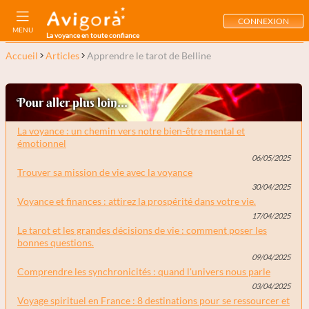
CONNEXION
MENU
La voyance en toute confiance
Accueil
Articles
Apprendre le tarot de Belline
Pour aller plus loin...
La voyance : un chemin vers notre bien-être mental et
émotionnel
06/05/2025
Trouver sa mission de vie avec la voyance
30/04/2025
Voyance et finances : attirez la prospérité dans votre vie.
17/04/2025
Le tarot et les grandes décisions de vie : comment poser les
bonnes questions.
09/04/2025
Comprendre les synchronicités : quand l'univers nous parle
03/04/2025
Voyage spirituel en France : 8 destinations pour se ressourcer et