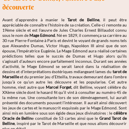
découverte
Avant d’apprendre à manier le
Tarot de Belline
, il peut être
appréciable de connaître l’histoire de sa création. Celle-ci remonte au
19ème siècle et est l’œuvre de Jules Charles Ernest Billaudot connu
sous le nom de
Mage Edmond
. Né en 1829, il commença sa carrière au
30 rue Pierre-Fontaine à Paris et devint le voyant de grands noms tels
que Alexandre Dumas, Victor Hugo, Napoléon III ainsi que de son
épouse, l’Impératrice Eugénie. Le Mage Edmond aura réalisé certaines
prédictions telles que le succès de Dumas et Hugo alors qu’ils
s’agissait d’auteurs encore parfaitement inconnus. Durant ses années
d’activité, le Mage Edmond se serait lancé dans la réalisation de
dessins et d’interprétations ésotériques mélangeant lames du
tarot de
Marseille
et du premier jeu d’Etteilla, travaux demeurant dans l’ombre
jusqu’à ce qu’un autre les découvre et les popularise. Cet autre
homme, n’est autre que
Marcel Forget
, dit Belline, voyant célèbre du
XXème siècle dont le hasard fit qu’il vint à consulter au numéro 45 de
la même rue. Une consultante lors de son déménagement, lui aurait
présenté des documents pouvant l’intéresser. Il aurait ainsi découvert
les jeux de cartes et le manuscrit esquissés par le Mage Edmond. Sont
ainsi mis en lumière sous son égide deux jeux divinatoires : le
célèbre
Oracle de Bellin
e constitué de 53 cartes ainsi que le
Grand Tarot de
Belline
, inspiré par le Tarot de Marseille et que nous allons découvrir
plus en détail.