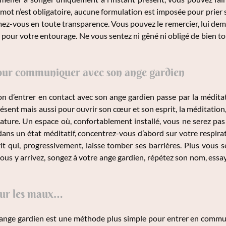
mot n’est obligatoire, aucune formulation est imposée pour prier s
mez-vous en toute transparence. Vous pouvez le remercier, lui dema
pour votre entourage. Ne vous sentez ni gêné ni obligé de bien tou
our communiquer avec son ange gardien
n d’entrer en contact avec son ange gardien passe par la méditat
présent mais aussi pour ouvrir son cœur et son esprit, la méditatio
ature. Un espace où, confortablement installé, vous ne serez pas
ans un état méditatif, concentrez-vous d’abord sur votre respirati
it qui, progressivement, laisse tomber ses barrières. Plus vous se
vous y arrivez, songez à votre ange gardien, répétez son nom, essa
sur les maux…
 ange gardien est une méthode plus simple pour entrer en communica