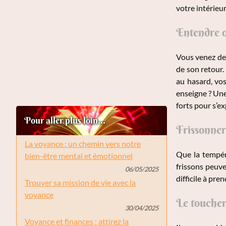
votre intérieur
Entendre o
Vous venez de 
de son retour.
au hasard, vo
enseigne ? Une
forts pour s’e
Pour aller plus loin...
Frissonner
La voyance : un chemin vers notre
Que la tempéra
bien-être mental et émotionnel
frissons peuve
06/05/2025
difficile à pr
Trouver sa mission de vie avec la
voyance
Le toucher
30/04/2025
Voyance et finances : attirez la