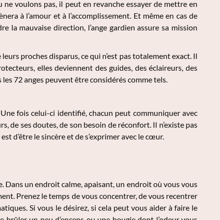
u ne voulons pas, il peut en revanche essayer de mettre en
amènera à l’amour et à l’accomplissement. Et même en cas de
e la mauvaise direction, l’ange gardien assure sa mission
leurs proches disparus, ce qui n’est pas totalement exact. Il
otecteurs, elles deviennent des guides, des éclaireurs, des
uls les 72 anges peuvent être considérés comme tels.
 Une fois celui-ci identifié, chacun peut communiquer avec
rs, de ses doutes, de son besoin de réconfort. Il n’existe pas
est d’être le sincère et de s’exprimer avec le cœur.
 Dans un endroit calme, apaisant, un endroit où vous vous
ment. Prenez le temps de vous concentrer, de vous recentrer
ques. Si vous le désirez, si cela peut vous aider à faire le
re brûler un peu d’encens ou une bougie dont l’odeur vous