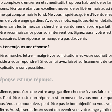
op complexe d’entrer en état méditatif, trop peu habituel de se la
 sens, l’écriture étant un excellent moyen de se libérer mais aussi 
orme qui compte mais le fond. Ne vous inquiétez guère d’éventuelles 
om de votre ange gardien. Avec vos mots, expliquez-lui en détail
imer sans les brimer, sans chercher à leur donner un ordre parfait. 
otre reconnaissance pour son intervention. Signez aussi votre lettr
écessaires. Une réponse ne manquera pas d’advenir.
a-t’on toujours une réponse ?
ière, marche, lettre… malgré vos sollicitations et votre souhait p
cidé à vous répondre ? Si vous lui avez laissé suffisamment de 
xplications sont possibles.
ponse est une réponse.
 silence, peut-être que votre ange gardien cherche à vous faire
on. Peut-être cette non-réponse est un moyen de vous montrer que,
ous. Vous ne poursuivez peut-être pas le bon objectif ou vous v
Terre. Aussi, il serait intéressant de revenir vers votre ange gardi