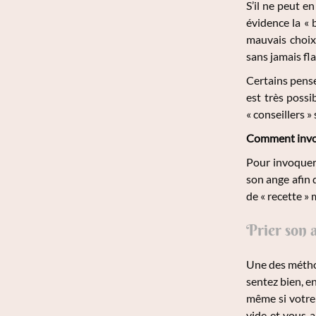
S’il ne peut e
évidence la « 
mauvais choix
sans jamais fl
Certains pense
est très possi
« conseillers 
Comment invoq
Pour invoquer 
son ange afin d
de « recette » 
Prier son 
Une des métho
sentez bien, e
même si votre 
vide et vous 