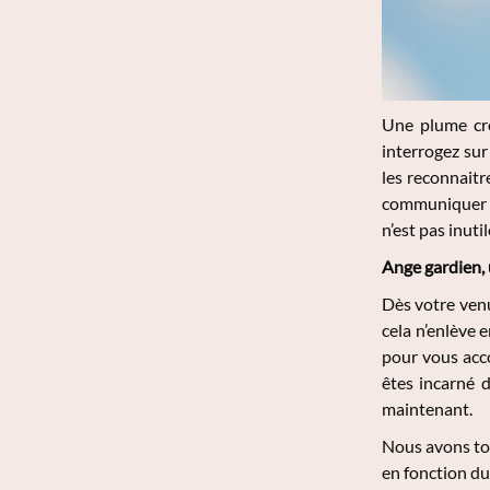
Une plume cro
interrogez sur
les reconnaitr
communiquer a
n’est pas inut
Ange gardien, 
Dès votre venu
cela n’enlève 
pour vous acco
êtes incarné d
maintenant.
Nous avons tou
en fonction du