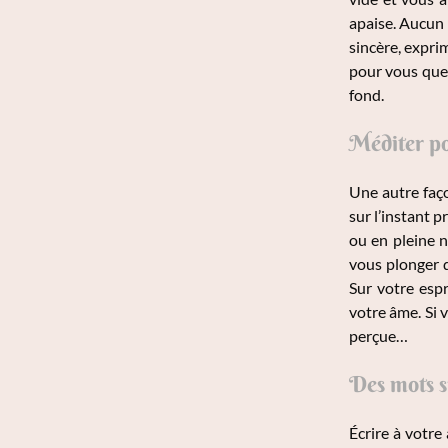
apaise. Aucun 
sincère, expri
pour vous que 
fond.
Méditer p
Une autre faço
sur l’instant 
ou en pleine n
vous plonger d
Sur votre espr
votre âme. Si 
perçue…
Des mots 
Écrire à votre