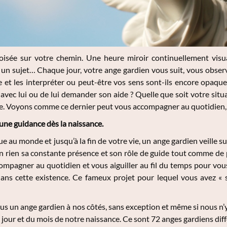
isée sur votre chemin. Une heure miroir continuellement visua
 un sujet… Chaque jour, votre ange gardien vous suit, vous obse
e et les interpréter ou peut-être vos sens sont-ils encore opaque
vec lui ou de lui demander son aide ? Quelle que soit votre sit
ile. Voyons comme ce dernier peut vous accompagner au quotidien,
une guidance dès la naissance.
e au monde et jusqu’à la fin de votre vie, un ange gardien veille su
en rien sa constante présence et son rôle de guide tout comme de p
mpagner au quotidien et vous aiguiller au fil du temps pour vou
ans cette existence. Ce fameux projet pour lequel vous avez « s
s un ange gardien à nos côtés, sans exception et même si nous n’y
 jour et du mois de notre naissance. Ce sont 72 anges gardiens diff