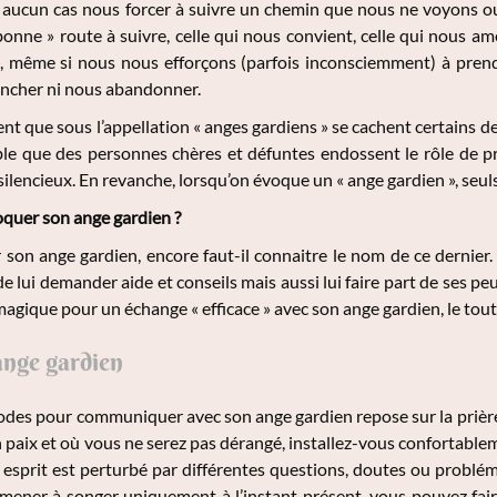
n aucun cas nous forcer à suivre un chemin que nous ne voyons o
bonne » route à suivre, celle qui nous convient, celle qui nous 
, même si nous nous efforçons (parfois inconsciemment) à prendr
ancher ni nous abandonner.
nt que sous l’appellation « anges gardiens » se cachent certains de 
ble que des personnes chères et défuntes endossent le rôle de pr
» silencieux. En revanche, lorsqu’on évoque un « ange gardien », se
uer son ange gardien ?
son ange gardien, encore faut-il connaitre le nom de ce dernier.
e lui demander aide et conseils mais aussi lui faire part de ses peu
magique pour un échange « efficace » avec son ange gardien, le tout 
ange gardien
des pour communiquer avec son ange gardien repose sur la prière.
n paix et où vous ne serez pas dérangé, installez-vous confortable
esprit est perturbé par différentes questions, doutes ou problémati
amener à songer uniquement à l’instant présent, vous pouvez fai