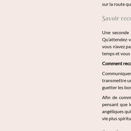
sur la route qu
Savoir rec
Une seconde p
Qu’attendez-v
vous n’avez p
temps et vous 
Comment recon
Communiquer 
transmettre un
guetter les bon
Afin de commu
pensant que le
angéliques qui
vie plus spirit