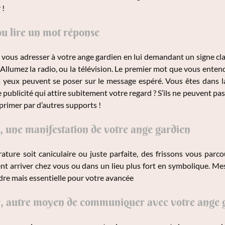
 !
u lire un mot réponse
vous adresser à votre ange gardien en lui demandant un signe cla
 Allumez la radio, ou la télévision. Le premier mot que vous enten
s yeux peuvent se poser sur le message espéré. Vous êtes dans 
 publicité qui attire subitement votre regard ? S’ils ne peuvent p
xprimer par d’autres supports !
, une manifestation de votre ange gardien
ture soit caniculaire ou juste parfaite, des frissons vous parco
nt arriver chez vous ou dans un lieu plus fort en symbolique. Me
endre mais essentielle pour votre avancée
, autre moyen de communiquer avec votre ange 