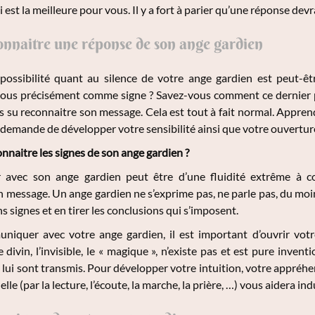
i est la meilleure pour vous. Il y a fort à parier qu’une réponse dev
onnaitre une réponse de son ange gardien
ossibilité quant au silence de votre ange gardien est peut-ê
ous précisément comme signe ? Savez-vous comment ce dernier peu
as su reconnaitre son message. Cela est tout à fait normal. Appr
demande de développer votre sensibilité ainsi que votre ouverture à
naitre les signes de son ange gardien ?
avec son ange gardien peut être d’une fluidité extrême à c
 message. Un ange gardien ne s’exprime pas, ne parle pas, du moins
s signes et en tirer les conclusions qui s’imposent.
niquer avec votre ange gardien, il est important d’ouvrir votre
 divin, l’invisible, le « magique », n’existe pas et est pure inve
 lui sont transmis. Pour développer votre intuition, votre appréhen
uelle (par la lecture, l’écoute, la marche, la prière, …) vous aidera i