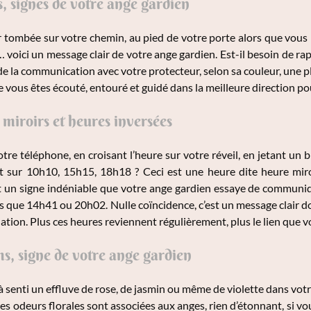
, signes de votre ange gardien
tombée sur votre chemin, au pied de votre porte alors que vous part
… voici un message clair de votre ange gardien. Est-il besoin de rap
de la communication avec votre protecteur, selon sa couleur, une p
e vous êtes écouté, entouré et guidé dans la meilleure direction po
 miroirs et heures inversées
tre téléphone, en croisant l’heure sur votre réveil, en jetant un 
t sur 10h10, 15h15, 18h18 ? Ceci est une heure dite heure miro
est un signe indéniable que votre ange gardien essaye de commun
s que 14h41 ou 20h02. Nulle coïncidence, c’est un message clair dont
uation. Plus ces heures reviennent régulièrement, plus le lien que v
s, signe de votre ange gardien
 senti un effluve de rose, de jasmin ou même de violette dans votre
es odeurs florales sont associées aux anges, rien d’étonnant, si vou