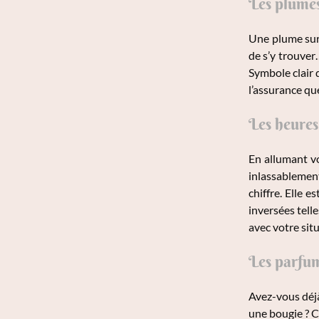
Les plumes
Une plume sur 
de s’y trouver
Symbole clair 
l’assurance qu
Les heures
En allumant vo
inlassablemen
chiffre. Elle 
inversées telle
avec votre sit
Les parfum
Avez-vous déjà
une bougie ? C