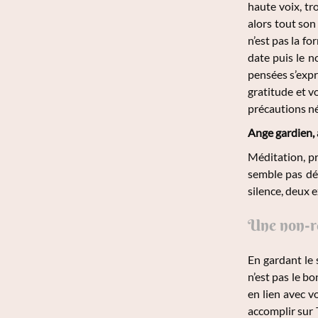
haute voix, tr
alors tout son
n’est pas la f
date puis le n
pensées s’expr
gratitude et v
précautions n
Ange gardien, 
Méditation, pr
semble pas dé
silence, deux e
Une non-ré
En gardant le
n’est pas le b
en lien avec v
accomplir sur 