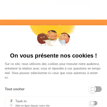
Liens utiles
Informations personnelles et vie privée
FAQ - réponses à vos questions
On vous présente nos cookies !
Contact
Sur ce site, nous utilisons des cookies pour mesurer notre audience,
Conditions Générales de Service
entretenir la relation avec vous et répondre à vos questions en temps
réel. Vous pouvez sélectionner ici ceux que vous autorisez à rester
Charte qualité
ici.
Code de déontologie
Tout cocher
Mentions légales
Tawk.to
?
Aide en ligne depuis notre site