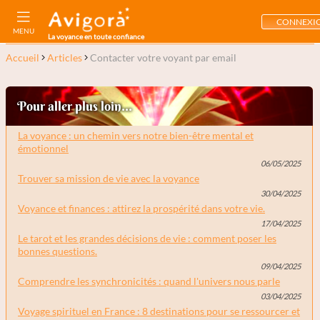
CONNEXI
MENU
La voyance en toute confiance
Accueil
Articles
Contacter votre voyant par email
Pour aller plus loin...
La voyance : un chemin vers notre bien-être mental et
émotionnel
06/05/2025
Trouver sa mission de vie avec la voyance
30/04/2025
Voyance et finances : attirez la prospérité dans votre vie.
17/04/2025
Le tarot et les grandes décisions de vie : comment poser les
bonnes questions.
09/04/2025
Comprendre les synchronicités : quand l'univers nous parle
03/04/2025
Voyage spirituel en France : 8 destinations pour se ressourcer et