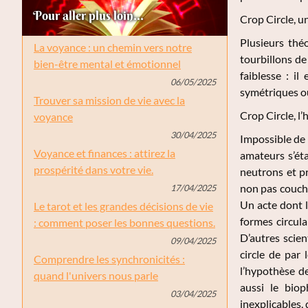
Pour aller plus loin...
Crop Circle, 
Plusieurs théo
La voyance : un chemin vers notre
tourbillons d
bien-être mental et émotionnel
faiblesse : i
06/05/2025
symétriques ou
Trouver sa mission de vie avec la
Crop Circle, l
voyance
30/04/2025
Impossible de 
Voyance et finances : attirez la
amateurs s’ét
prospérité dans votre vie.
neutrons et p
non pas couch
17/04/2025
Un acte dont l
Le tarot et les grandes décisions de vie
formes circula
: comment poser les bonnes questions.
D’autres scien
09/04/2025
circle de par 
Comprendre les synchronicités :
l’hypothèse de
quand l'univers nous parle
aussi le bio
03/04/2025
inexplicables,