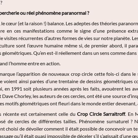
?
upercherie ou réel phénomène paranormal ?
, le cœur (et la raison !) balance. Les adeptes des théories paran
ire en ces manifestations comme le signe d’une présence ext
e visites récurrentes d’autres formes de vies sur notre planète. L
 culture sont l’œuvre humaine même si, de premier abord, il para
 géométriques. Qu’en est-il réellement dans un sens comme dans l
uand l’homme entre en action.
arque l’apparition de nouveaux crop circle cette fois-ci dans le
se voient ainsi parées d’une trentaine de dessins géométriques 
i, en 1991 soit plusieurs années après les faits, avouèrent les avo
Dave Chorley, les auteurs de ces cercles, ont été une source d’ins
es motifs géométriques ont fleuri dans le monde entier devenant, 
lus récente est certainement celle du
Crop Circle Sarraltroff
. En 
sé de cercles de différentes tailles. Phénomène surnaturel ? 
nt choisi de dévoiler comment il était possible de concevoir un t
ssage qu’il était quasi impossible de déceler s’il s’agissait d’une 