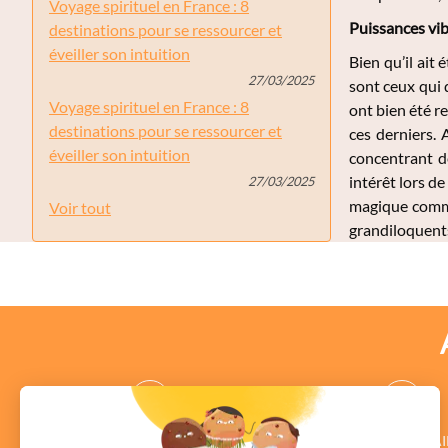
Voyage spirituel en France : 8
Puissances vibr
destinations pour se ressourcer et
éveiller son intuition
Bien qu’il ait
27/03/2025
sont ceux qui 
Voyage spirituel en France : 8
ont bien été r
destinations pour se ressourcer et
ces derniers. 
éveiller son intuition
concentrant de
intérêt lors d
27/03/2025
magique comme 
Voir tout
grandiloquents
des CONSEILLERS
des COMMENTAI