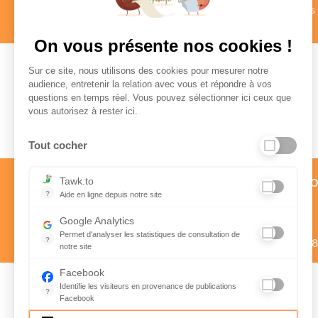
au profil vérifié
Authentiques
en savoir +
en savoir +
On vous présente nos cookies !
Sur ce site, nous utilisons des cookies pour mesurer notre
audience, entretenir la relation avec vous et répondre à vos
questions en temps réel. Vous pouvez sélectionner ici ceux que
Paiement sécurisé
vous autorisez à rester ici.
Tout cocher
Service client par téléph
Tawk.to
?
Aide en ligne depuis notre site
01 58 57 24 24
Aide en ligne depuis notre site
Google Analytics
Prix d’un appel local
Permet d'analyser les statistiques de consultation de
?
Du lundi au vendredi de 9h à 1
notre site
Indispensable pour piloter notre site internet, il permet de mes
Facebook
Identifie les visiteurs en provenance de publications
?
Facebook
Suivez nous sur
Parce que vous ne venez pas tous les jours sur notre site, ce 