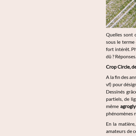
Quelles sont 
sous le terme
fort intérêt. 
dû ? Réponses
Crop Circle, d
A la fin des a
vf) pour dési
Dessinés grâc
partiels, de 
même
agrogl
phénomènes na
En la matière,
amateurs de ce