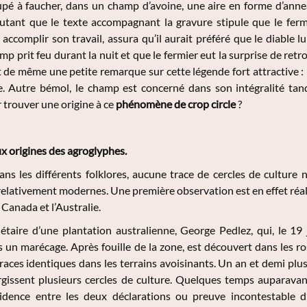
pé à faucher, dans un champ d’avoine, une aire en forme d’anneau.
autant que le texte accompagnant la gravure stipule que le ferm
 accomplir son travail, assura qu’il aurait préféré que le diabl
mp prit feu durant la nuit et que le fermier eut la surprise de re
de même une petite remarque sur cette légende fort attractive :
le. Autre bémol, le champ est concerné dans son intégralité tan
trouver une origine à ce
phénomène de crop circle
?
ux origines des agroglyphes.
ns les différents folklores, aucune trace de cercles de culture 
relativement modernes. Une première observation est en effet réali
e Canada et l’Australie.
iétaire d’une plantation australienne, George Pedlez, qui, le 1
 un marécage. Après fouille de la zone, est découvert dans les r
races identiques dans les terrains avoisinants. Un an et demi plus
gissent plusieurs cercles de culture. Quelques temps auparavant,
cidence entre les deux déclarations ou preuve incontestable d’