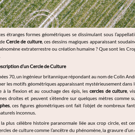
ces étranges formes géométriques se dissimulant sous l’appella
 de
Cercle de culture
, ces dessins magiques apparaissant soudain
Phénomène extraterrestre ou création humaine ? Que sont les Crop
.
escription d’un Cercle de Culture
nnées 70, un ingénieur britannique répondant au nom de Colin And
gner les motifs géométriques apparaissant mystérieusement dans 
e à la flexion et au couchage des épis, les
cercles de culture
, v
lignes droites et peuvent s’étendre sur quelques mètres comme 
yphes
, ces figures géométriques ont fait l’objet de nombreux fanta
turels inconnus.
 la plus célèbre histoire paranormale liée aux crop circle, est 
rcles de culture comme l’ancêtre du phénomène, la gravure d’un 