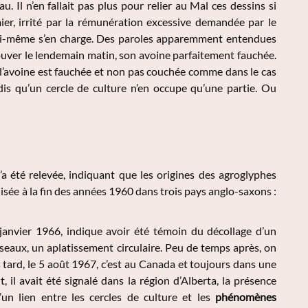
 Il n’en fallait pas plus pour relier au Mal ces dessins si
ier, irrité par la rémunération excessive demandée par le
e lui-même s’en charge. Des paroles apparemment entendues
trouver le lendemain matin, son avoine parfaitement fauchée.
 l’avoine est fauchée et non pas couchée comme dans le cas
dis qu’un cercle de culture n’en occupe qu’une partie. Ou
n’a été relevée, indiquant que les origines des agroglyphes
sée à la fin des années 1960 dans trois pays anglo-saxons :
9 janvier 1966, indique avoir été témoin du décollage d’un
oseaux, un aplatissement circulaire. Peu de temps après, on
 tard, le 5 août 1967, c’est au Canada et toujours dans une
 il avait été signalé dans la région d’Alberta, la présence
un lien entre les cercles de culture et les
phénomènes