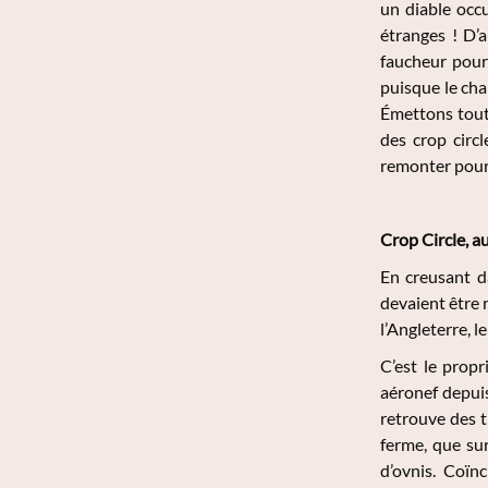
un diable occu
étranges ! D’
faucheur pour
puisque le cha
Émettons tout 
des crop circ
remonter pour 
Crop Circle, a
En creusant da
devaient être 
l’Angleterre, l
C’est le propr
aéronef depuis
retrouve des t
ferme, que sur
d’ovnis. Coïn