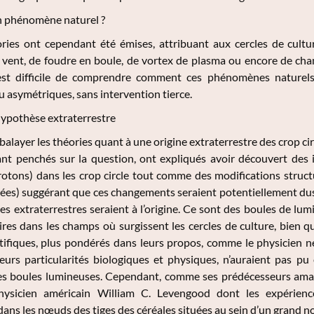
un phénomène naturel ?
ries ont cependant été émises, attribuant aux cercles de cultur
e vent, de foudre en boule, de vortex de plasma ou encore de c
l est difficile de comprendre comment ces phénomènes naturels
 asymétriques, sans intervention tierce.
’hypothèse extraterrestre
balayer les théories quant à une origine extraterrestre des crop ci
ant penchés sur la question, ont expliqués avoir découvert des i
rotons) dans les crop circle tout comme des modifications struct
ées) suggérant que ces changements seraient potentiellement dus
es extraterrestres seraient à l’origine. Ce sont des boules de l
ires dans les champs où surgissent les cercles de culture, bien que
tifiques, plus pondérés dans leurs propos, comme le physicien n
leurs particularités biologiques et physiques, n’auraient pas pu
s boules lumineuses. Cependant, comme ses prédécesseurs amateur
physicien américain William C. Levengood dont les expérien
 dans les nœuds des tiges des céréales situées au sein d’un grand n