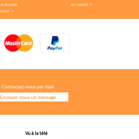
re écoute
en savoir +
savoir +
Contactez-nous par mail
Envoyer-nous un message
ore la répartition géographique des visiteurs.
Vu à la télé
hanges dans votre fil d’actualité.