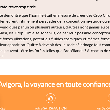
atoires et crop circle
 été démontré que l’homme était en mesure de créer des Crop Circ
demeurent intimement persuadés de la conception mystique ou extr
evendiqués par un ou plusieurs auteurs, d’autres n’ont jamais eu ce 
Ainsi, les Crop Circle se sont vus, de par leur possible concepti
 fortes vibrations, potentiels fluides cosmiques et mêmes forces 
e leur apparition. Quitte à devenir des lieux de pèlerinage tout co
peuvent l’être les forêts telles que Brocéliande ? A chacun de s
 !
Avigora, la voyance en toute confianc
RES
votre SATISFACTION
un SERV