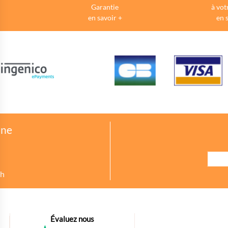
Garantie
à vot
en savoir +
en 
one
8h
urer des indicateurs comme l’affluence, les produits les plus consultés, ou enc
Évaluez nous
petit bout de code que nous fourni Facebook nous permet de poursuivre nos éc