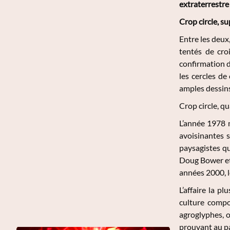
extraterrestre
Crop circle, s
Entre les deux
tentés de cro
confirmation d
les cercles de
amples dessins
Crop circle, q
L’année 1978 m
avoisinantes 
paysagistes qu
Doug Bower et 
années 2000, l
L’affaire la p
culture compo
agroglyphes, o
prouvant au pa