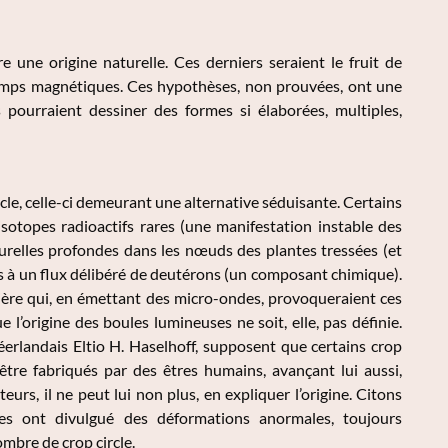
e une origine naturelle. Ces derniers seraient le fruit de
hamps magnétiques. Ces hypothèses, non prouvées, ont une
 pourraient dessiner des formes si élaborées, multiples,
rcle, celle-ci demeurant une alternative séduisante. Certains
sotopes radioactifs rares (une manifestation instable des
urelles profondes dans les nœuds des plantes tressées (et
 à un flux délibéré de deutérons (un composant chimique).
umière qui, en émettant des micro-ondes, provoqueraient ces
 l’origine des boules lumineuses ne soit, elle, pas définie.
éerlandais Eltio H. Haselhoff, supposent que certains crop
 être fabriqués par des êtres humains, avançant lui aussi,
s, il ne peut lui non plus, en expliquer l’origine. Citons
ces ont divulgué des déformations anormales, toujours
ombre de crop circle.