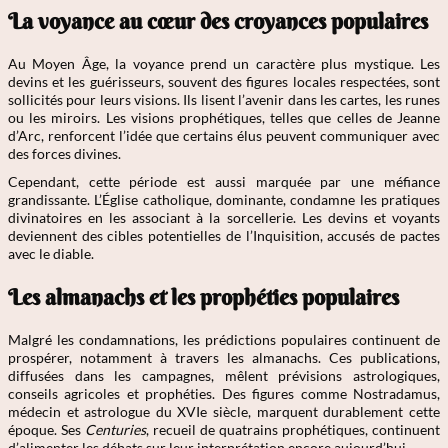
La voyance au cœur des croyances populaires
Au Moyen Âge, la voyance prend un caractère plus mystique. Les
devins et les guérisseurs, souvent des figures locales respectées, sont
sollicités pour leurs visions. Ils lisent l’avenir dans les cartes, les runes
ou les miroirs. Les visions prophétiques, telles que celles de Jeanne
d’Arc, renforcent l’idée que certains élus peuvent communiquer avec
des forces divines.
Cependant, cette période est aussi marquée par une méfiance
grandissante. L’Église catholique, dominante, condamne les pratiques
divinatoires en les associant à la sorcellerie. Les devins et voyants
deviennent des cibles potentielles de l’Inquisition, accusés de pactes
avec le diable.
Les almanachs et les prophéties populaires
Malgré les condamnations, les prédictions populaires continuent de
prospérer, notamment à travers les almanachs. Ces publications,
diffusées dans les campagnes, mêlent prévisions astrologiques,
conseils agricoles et prophéties. Des figures comme Nostradamus,
médecin et astrologue du XVIe siècle, marquent durablement cette
époque. Ses
Centuries
, recueil de quatrains prophétiques, continuent
d’alimenter les débats sur leur interprétation encore aujourd’hui.