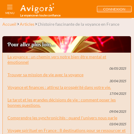
CONNEXION
MENU
La voyance en toute confiance
Accueil
Articles
L’histoire fascinante de la voyance en France
Pour aller plus loin...
La voyance : un chemin vers notre bien-être mental et
émotionnel
06/05/2025
Trouver sa mission de vie avec la voyance
30/04/2025
Voyance et finances : attirez la prospérité dans votre vie.
17/04/2025
Le tarot et les grandes décisions de vie : comment poser les
bonnes questions.
09/04/2025
Comprendre les synchronicités : quand l'univers nous parle
03/04/2025
Voyage spirituel en France : 8 destinations pour se ressourcer et