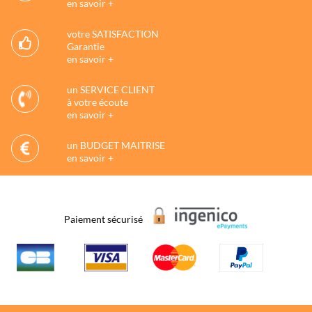
en savoir +
votre SATISFACTION
Garantie
en savoir +
un SERVICE CLIENT
à votre écoute
en savoir +
un BUDGET MAITRISE
en savoir +
Paiement sécurisé