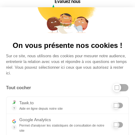
Évaluez nous
4,6
Plus de 650 Avis
Vu à la télé
On vous présente nos cookies !
Sur ce site, nous utilisons des cookies pour mesurer notre audience,
entretenir la relation avec vous et répondre à vos questions en temps
réel. Vous pouvez sélectionner ici ceux que vous autorisez à rester
ici.
Tout cocher
Liens utiles
Tawk.to
?
Aide en ligne depuis notre site
Aide en ligne depuis notre site
Informations personnelles et vie privée
Google Analytics
Permet d'analyser les statistiques de consultation de notre
FAQ - réponses à vos questions
?
site