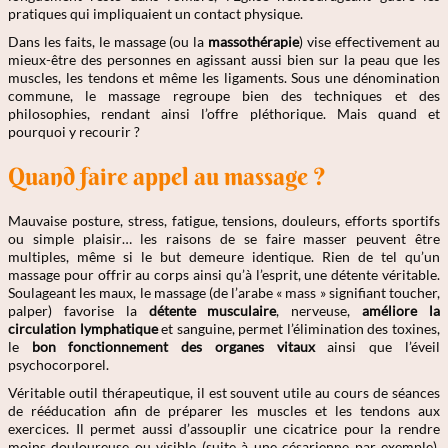
pratiques qui impliquaient un contact physique.
Dans les faits, le massage (ou la
massothérapie
) vise effectivement au
mieux-être des personnes en agissant aussi bien sur la peau que les
muscles, les tendons et même les ligaments. Sous une dénomination
commune, le massage regroupe bien des techniques et des
philosophies, rendant ainsi l’offre pléthorique. Mais quand et
pourquoi y recourir ?
Quand faire appel au massage ?
Mauvaise posture, stress, fatigue, tensions, douleurs, efforts sportifs
ou simple plaisir… les raisons de se faire masser peuvent être
multiples, même si le but demeure identique. Rien de tel qu’un
massage pour offrir au corps ainsi qu’à l’esprit, une détente véritable.
Soulageant les maux, le massage (de l’arabe « mass » signifiant toucher,
palper) favorise la
détente musculaire
, nerveuse,
améliore la
circulation lymphatique
et sanguine, permet l’élimination des toxines,
le
bon fonctionnement des organes vitaux
ainsi que l’éveil
psychocorporel.
Véritable outil thérapeutique, il est souvent utile au cours de séances
de rééducation afin de préparer les muscles et les tendons aux
exercices. Il permet aussi d’assouplir une cicatrice pour la rendre
moins douloureuse ou visible (suite à une césarienne par exemple).