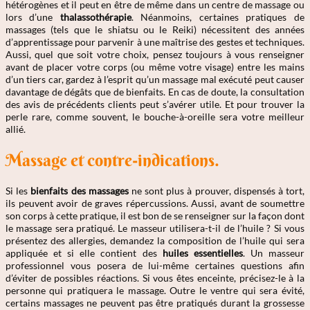
hétérogènes et il peut en être de même dans un centre de massage ou
lors d’une
thalassothérapie
. Néanmoins, certaines pratiques de
massages (tels que le shiatsu ou le Reiki) nécessitent des années
d’apprentissage pour parvenir à une maîtrise des gestes et techniques.
Aussi, quel que soit votre choix, pensez toujours à vous renseigner
avant de placer votre corps (ou même votre visage) entre les mains
d’un tiers car, gardez à l’esprit qu’un massage mal exécuté peut causer
davantage de dégâts que de bienfaits. En cas de doute, la consultation
des avis de précédents clients peut s’avérer utile. Et pour trouver la
perle rare, comme souvent, le bouche-à-oreille sera votre meilleur
allié.
Massage et contre-indications.
Si les
bienfaits des massages
ne sont plus à prouver, dispensés à tort,
ils peuvent avoir de graves répercussions. Aussi, avant de soumettre
son corps à cette pratique, il est bon de se renseigner sur la façon dont
le massage sera pratiqué. Le masseur utilisera-t-il de l’huile ? Si vous
présentez des allergies, demandez la composition de l’huile qui sera
appliquée et si elle contient des
huiles essentielles
. Un masseur
professionnel vous posera de lui-même certaines questions afin
d’éviter de possibles réactions. Si vous êtes enceinte, précisez-le à la
personne qui pratiquera le massage. Outre le ventre qui sera évité,
certains massages ne peuvent pas être pratiqués durant la grossesse