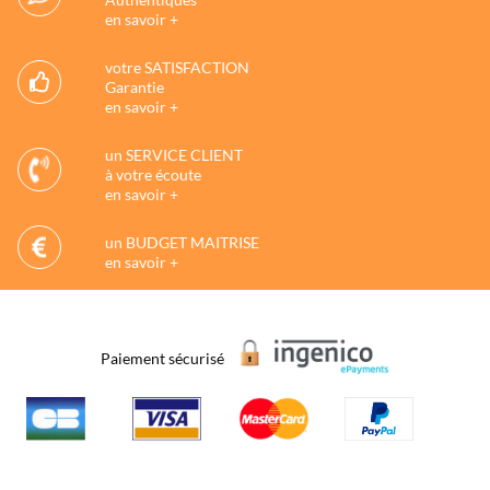
en savoir +
votre SATISFACTION
Garantie
en savoir +
un SERVICE CLIENT
à votre écoute
en savoir +
un BUDGET MAITRISE
en savoir +
Paiement sécurisé