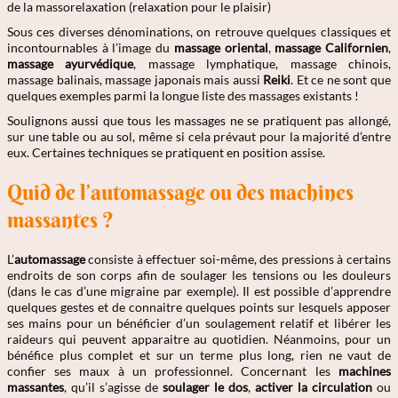
de la massorelaxation (relaxation pour le plaisir)
Sous ces diverses dénominations, on retrouve quelques classiques et
incontournables à l’image du
massage oriental
,
massage Californien
,
massage ayurvédique
, massage lymphatique, massage chinois,
massage balinais, massage japonais mais aussi
Reiki
. Et ce ne sont que
quelques exemples parmi la longue liste des massages existants !
Soulignons aussi que tous les massages ne se pratiquent pas allongé,
sur une table ou au sol, même si cela prévaut pour la majorité d’entre
eux. Certaines techniques se pratiquent en position assise.
Quid de l’automassage ou des machines
massantes ?
L’
automassage
consiste à effectuer soi-même, des pressions à certains
endroits de son corps afin de soulager les tensions ou les douleurs
(dans le cas d’une migraine par exemple). Il est possible d’apprendre
quelques gestes et de connaitre quelques points sur lesquels apposer
ses mains pour un bénéficier d’un soulagement relatif et libérer les
raideurs qui peuvent apparaitre au quotidien. Néanmoins, pour un
bénéfice plus complet et sur un terme plus long, rien ne vaut de
confier ses maux à un professionnel. Concernant les
machines
massantes
, qu’il s’agisse de
soulager le dos
,
activer la circulation
ou