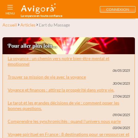
CONNEXION
MENU
La voyance en toute confiance
Accueil
Articles
L'art du Massage
Pour aller plus loin...
La voyance : un chemin vers notre bien-être mental et
émotionnel
06/05/2025
Trouver sa mission de vie avec la voyance
30/04/2025
Voyance et finances : attirez la prospérité dans votre vie.
17/04/2025
Le tarot et les grandes décisions de vie : comment poser les
bonnes questions.
09/04/2025
Comprendre les synchronicités : quand l'univers nous parle
03/04/2025
Voyage spirituel en France : 8 destinations pour se ressourcer et