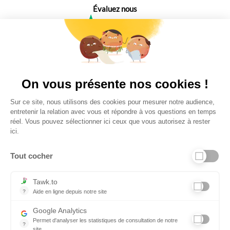
Évaluez nous
4,6
Plus de 650 Avis
Vu à la télé
On vous présente nos cookies !
Sur ce site, nous utilisons des cookies pour mesurer notre audience,
entretenir la relation avec vous et répondre à vos questions en temps
réel. Vous pouvez sélectionner ici ceux que vous autorisez à rester
ici.
Tout cocher
Liens utiles
Tawk.to
?
Aide en ligne depuis notre site
Aide en ligne depuis notre site
Informations personnelles et vie privée
Google Analytics
Permet d'analyser les statistiques de consultation de notre
FAQ - réponses à vos questions
?
site