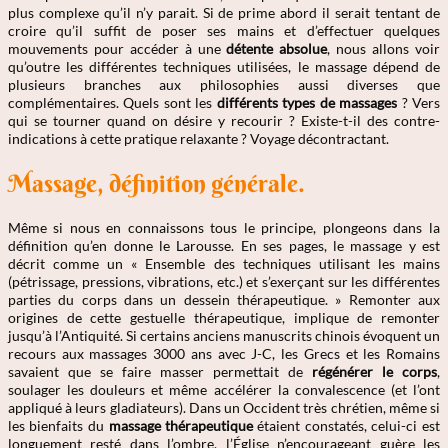
plus complexe qu’il n’y parait. Si de prime abord il serait tentant de
croire qu’il suffit de poser ses mains et d’effectuer quelques
mouvements pour accéder à une
détente absolue
, nous allons voir
qu’outre les différentes techniques utilisées, le massage dépend de
plusieurs branches aux philosophies aussi diverses que
complémentaires. Quels sont les
différents types de massages
? Vers
qui se tourner quand on désire y recourir ? Existe-t-il des contre-
indications à cette pratique relaxante ? Voyage décontractant.
Massage, définition générale.
Même si nous en connaissons tous le principe, plongeons dans la
définition qu’en donne le Larousse. En ses pages, le massage y est
décrit comme un « Ensemble des techniques utilisant les mains
(pétrissage, pressions, vibrations, etc.) et s’exerçant sur les différentes
parties du corps dans un dessein thérapeutique. » Remonter aux
origines de cette gestuelle thérapeutique, implique de remonter
jusqu’à l’Antiquité. Si certains anciens manuscrits chinois évoquent un
recours aux massages 3000 ans avec J-C, les Grecs et les Romains
savaient que se faire masser permettait de
régénérer le corps
,
soulager les douleurs et même accélérer la convalescence (et l’ont
appliqué à leurs gladiateurs). Dans un Occident très chrétien, même si
les bienfaits du
massage thérapeutique
étaient constatés, celui-ci est
longuement resté dans l’ombre, l’Église n’encourageant guère les