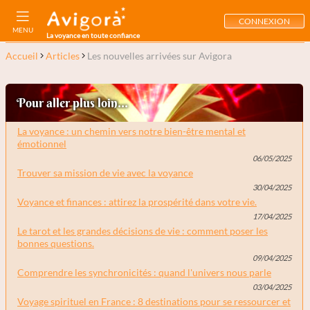
CONNEXION
MENU
La voyance en toute confiance
Accueil
Articles
Les nouvelles arrivées sur Avigora
Pour aller plus loin...
La voyance : un chemin vers notre bien-être mental et
émotionnel
06/05/2025
Trouver sa mission de vie avec la voyance
30/04/2025
Voyance et finances : attirez la prospérité dans votre vie.
17/04/2025
Le tarot et les grandes décisions de vie : comment poser les
bonnes questions.
09/04/2025
Comprendre les synchronicités : quand l'univers nous parle
03/04/2025
Voyage spirituel en France : 8 destinations pour se ressourcer et