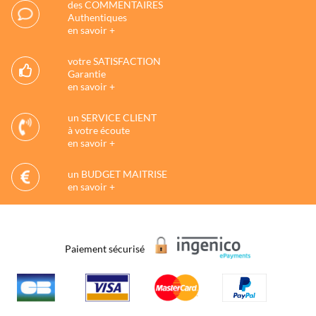
des COMMENTAIRES
Authentiques
en savoir +
votre SATISFACTION
Garantie
en savoir +
un SERVICE CLIENT
à votre écoute
en savoir +
un BUDGET MAITRISE
en savoir +
Paiement sécurisé