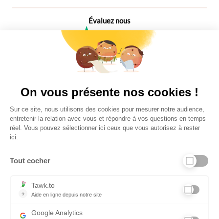
Évaluez nous
4,6
Plus de 650 Avis
Vu à la télé
On vous présente nos cookies !
Sur ce site, nous utilisons des cookies pour mesurer notre audience,
entretenir la relation avec vous et répondre à vos questions en temps
réel. Vous pouvez sélectionner ici ceux que vous autorisez à rester
ici.
Tout cocher
Liens utiles
Tawk.to
?
Aide en ligne depuis notre site
Aide en ligne depuis notre site
Informations personnelles et vie privée
Google Analytics