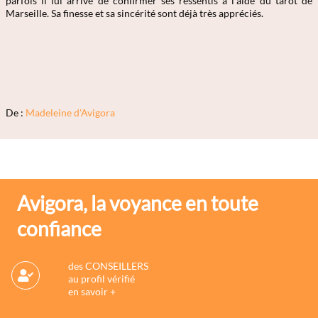
parfois il lui arrive de confirmer ses ressentis à l'aide du tarot de
Marseille. Sa finesse et sa sincérité sont déjà très appréciés.
De :
Madeleine d'Avigora
Avigora, la voyance en toute
confiance
des CONSEILLERS
au profil vérifié
en savoir +