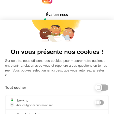
Évaluez nous
4,6
Plus de 650 Avis
Vu à la télé
On vous présente nos cookies !
Sur ce site, nous utilisons des cookies pour mesurer notre audience,
entretenir la relation avec vous et répondre à vos questions en temps
réel. Vous pouvez sélectionner ici ceux que vous autorisez à rester
ici.
Tout cocher
Liens utiles
Tawk.to
?
Aide en ligne depuis notre site
Aide en ligne depuis notre site
Informations personnelles et vie privée