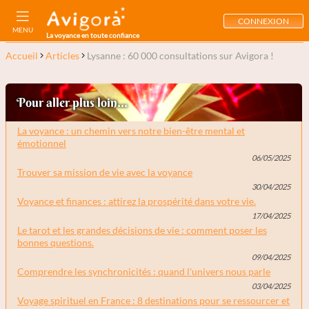
CONNEXION
MENU
La voyance en toute confiance
Accueil
Articles
Lysanne : 60 000 consultations sur Avigora !
Pour aller plus loin...
La voyance : un chemin vers notre bien-être mental et
émotionnel
06/05/2025
Trouver sa mission de vie avec la voyance
30/04/2025
Voyance et finances : attirez la prospérité dans votre vie.
17/04/2025
Le tarot et les grandes décisions de vie : comment poser les
bonnes questions.
09/04/2025
Comprendre les synchronicités : quand l'univers nous parle
03/04/2025
Voyage spirituel en France : 8 destinations pour se ressourcer et