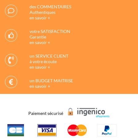
des COMMENTAIRES
Authentiques
en savoir +
votre SATISFACTION
Garantie
en savoir +
un SERVICE CLIENT
à votre écoute
en savoir +
un BUDGET MAITRISE
en savoir +
Paiement sécurisé