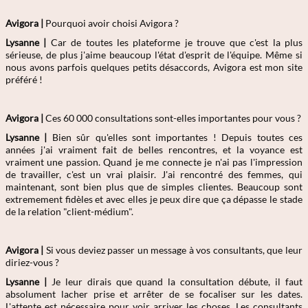
Avigora |
Pourquoi avoir choisi Avigora ?
Lysanne |
Car de toutes les plateforme je trouve que c'est la plus
sérieuse, de plus j'aime beaucoup l'état d'esprit de l'équipe. Même si
nous avons parfois quelques petits désaccords, Avigora est mon site
préféré !
Avigora |
Ces 60 000 consultations sont-elles importantes pour vous ?
Lysanne |
Bien sûr qu'elles sont importantes ! Depuis toutes ces
années j'ai vraiment fait de belles rencontres, et la voyance est
vraiment une passion. Quand je me connecte je n'ai pas l'impression
de travailler, c'est un vrai plaisir. J'ai rencontré des femmes, qui
maintenant, sont bien plus que de simples clientes. Beaucoup sont
extremement fidèles et avec elles je peux dire que ça dépasse le stade
de la relation "client-médium".
Avigora |
Si vous deviez passer un message à vos consultants, que leur
diriez-vous ?
Lysanne |
Je leur dirais que quand la consultation débute, il faut
absolument lacher prise et arrêter de se focaliser sur les dates.
L'attente est nécessaire pour voir arriver les choses. Les consultants