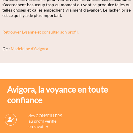
s'accrochent beaucoup trop au moment ou vont se produire telles ou
telles choses et ça les empêchent vraiment d'avancer. Le lâcher prise
est ce qu'il y a de plus important.
Retrouver Lysanne et consulter son profil.
De :
Madeleine d'Avigora
Avigora, la voyance en toute
confiance
des CONSEILLERS
au profil vérifié
en savoir +