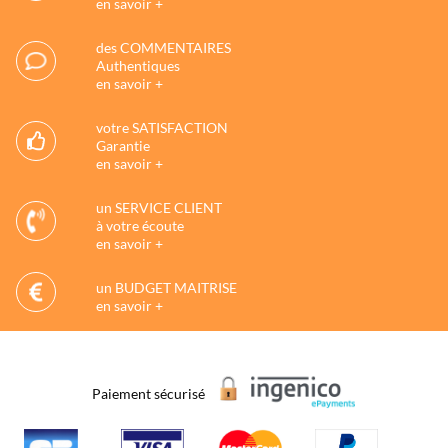
en savoir +
des COMMENTAIRES
Authentiques
en savoir +
votre SATISFACTION
Garantie
en savoir +
un SERVICE CLIENT
à votre écoute
en savoir +
un BUDGET MAITRISE
en savoir +
Paiement sécurisé