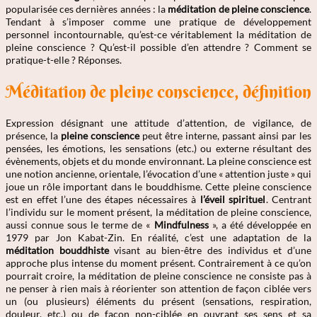
popularisée ces dernières années : la
méditation de pleine conscience
.
Tendant à s’imposer comme une pratique de développement
personnel incontournable, qu’est-ce véritablement la méditation de
pleine conscience ? Qu’est-il possible d’en attendre ? Comment se
pratique-t-elle ? Réponses.
Méditation de pleine conscience, définition
Expression désignant une attitude d’attention, de vigilance, de
présence, la
pleine conscience
peut être interne, passant ainsi par les
pensées, les émotions, les sensations (etc.) ou externe résultant des
évènements, objets et du monde environnant. La pleine conscience est
une notion ancienne, orientale, l’évocation d’une « attention juste » qui
joue un rôle important dans le bouddhisme. Cette pleine conscience
est en effet l’une des étapes nécessaires à
l’éveil spirituel
. Centrant
l’individu sur le moment présent, la méditation de pleine conscience,
aussi connue sous le terme de «
Mindfulness
», a été développée en
1979 par Jon Kabat-Zin. En réalité, c’est une adaptation de la
méditation bouddhiste
visant au bien-être des individus et d’une
approche plus intense du moment présent. Contrairement à ce qu’on
pourrait croire, la méditation de pleine conscience ne consiste pas à
ne penser à rien mais à réorienter son attention de façon ciblée vers
un (ou plusieurs) éléments du présent (sensations, respiration,
douleur, etc.) ou de façon non-ciblée en ouvrant ses sens et sa