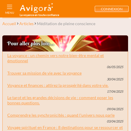
CONNEXION
MENU
La voyance en toute confiance
Accueil
Articles
Méditation de pleine conscience
Pour aller plus loin...
La voyance : un chemin vers notre bien-être mental et
émotionnel
06/05/2025
Trouver sa mission de vie avec la voyance
30/04/2025
Voyance et finances : attirez la prospérité dans votre vie.
17/04/2025
Le tarot et les grandes décisions de vie : comment poser les
bonnes questions.
09/04/2025
Comprendre les synchronicités : quand l'univers nous parle
03/04/2025
Voyage spirituel en France : 8 destinations pour se ressourcer et