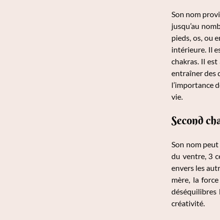
Son nom provie
jusqu’au nombri
pieds, os, ou e
intérieure. Il 
chakras. Il est
entraîner des d
l’importance de
vie.
Second cha
Son nom peut s
du ventre, 3 c
envers les autr
mère, la force
déséquilibres h
créativité.