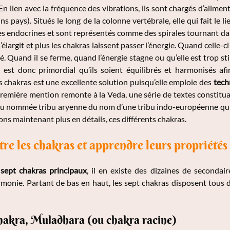
En lien avec la fréquence des vibrations, ils sont chargés d’aliment
ns pays). Situés le long de la colonne vertébrale, elle qui fait le li
es endocrines et sont représentés comme des spirales tournant dans 
’élargit et plus les chakras laissent passer l’énergie. Quand celle-c
. Quand il se ferme, quand l’énergie stagne ou qu’elle est trop sti
l est donc primordial qu’ils soient équilibrés et harmonisés afi
 chakras est une excellente solution puisqu’elle emploie des
tech
première mention remonte à la Veda, une série de textes constitua
bu nommée tribu aryenne du nom d’une tribu indo-européenne qui s
ons maintenant plus en détails, ces différents chakras.
re les chakras et apprendre leurs propriétés
e
sept chakras principaux
, il en existe des dizaines de seconda
rmonie. Partant de bas en haut, les sept chakras disposent tous 
hakra, Muladhara (ou chakra racine)