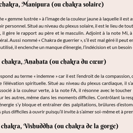
chakra, Manipura (ou chakra solaire)
e « gemme lustrée » à l’image de la couleur jaune à laquelle il est as
r personnel. Situé au niveau du plexus solaire, il est le lieu de tou
 il gère le rapport au père et le masculin. Adjoint à la note Mi, à 
néral. Aussi nommé « Chakra de guerrier », s’il est mal géré il peu
 utilisé, il enclenche un manque d’énergie, l’indécision et un besoin
 chakra, Anahata (ou chakra du cœur)
pond au terme « indemne » car il est l’endroit de la compassion, de 
e l’élévation spirituelle. Situé au niveau du plexus cardiaque, il 
Associé à la couleur verte, à la note FA, il résonne avec le touche
ur les autres, même dans les moments difficiles. Contrôlant la res
énergie s’y bloque et entraîner des palpitations, brûlures d’estom
 plus difficiles à ouvrir puisqu’il invite à s’aimer soi-même et à pr
chakra, Vishuddha (ou chakra de la gorge)