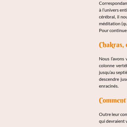
Correspondant à
à l’univers ent
cérébral, il n
méditation (que
Pour continuer 
Chakras, o
Nous l’avons v
colonne vertéb
jusqu’au septi
descendre jusq
enracinés.
Comment p
Outre leur con
qui devraient