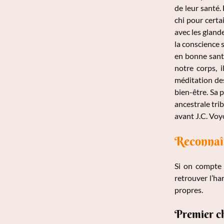
de leur santé. 
chi pour certai
avec les gland
la conscience s
en bonne santé
notre corps, i
méditation des
bien-être. Sa 
ancestrale tri
avant J.C. Voy
Reconnaît
Si on compt
retrouver l’ha
propres.
Premier c