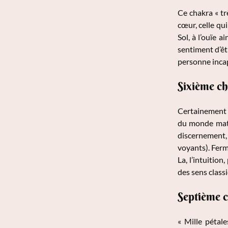
Ce chakra « tr
cœur, celle qui
Sol, à l’ouïe a
sentiment d’êtr
personne incap
Sixième ch
Certainement l
du monde matér
discernement, 
voyants). Ferm
La, l’intuitio
des sens classi
Septième c
« Mille pétal