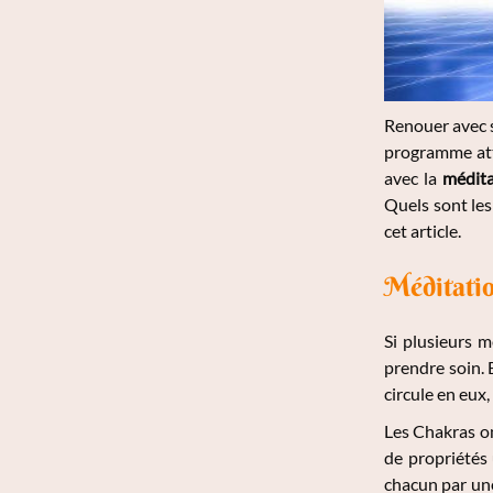
Renouer avec s
programme att
avec la
médita
Quels sont le
cet article.
Méditatio
Si plusieurs 
prendre soin. B
circule en eux
Les Chakras on
de propriétés 
chacun par une