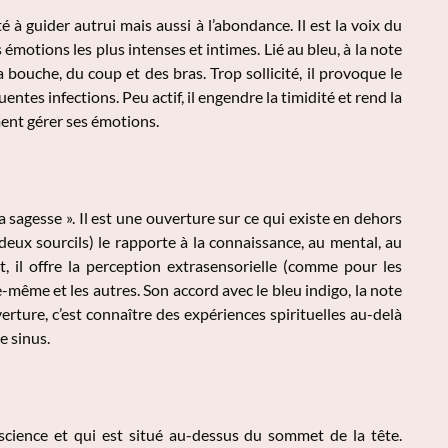
 à guider autrui mais aussi à l’abondance. Il est la voix du
 émotions les plus intenses et intimes. Lié au bleu, à la note
e la bouche, du coup et des bras. Trop sollicité, il provoque le
tes infections. Peu actif, il engendre la timidité et rend la
ment gérer ses émotions.
 sagesse ». Il est une ouverture sur ce qui existe en dehors
deux sourcils) le rapporte à la connaissance, au mental, au
rt, il offre la perception extrasensorielle (comme pour les
-même et les autres. Son accord avec le bleu indigo, la note
verture, c’est connaître des expériences spirituelles au-delà
e sinus.
nscience et qui est situé au-dessus du sommet de la tête.