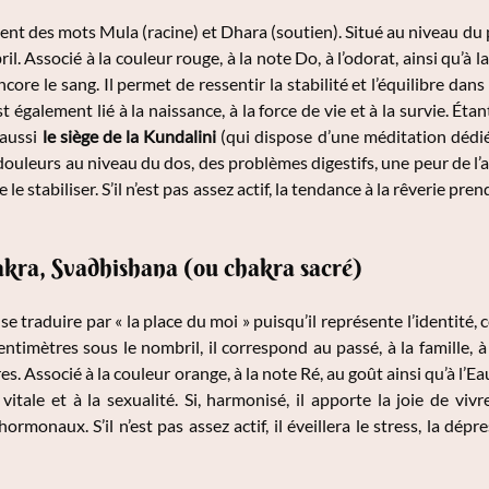
nt des mots Mula (racine) et Dhara (soutien). Situé au niveau du pl
l. Associé à la couleur rouge, à la note Do, à l’odorat, ainsi qu’à la
ncore le sang. Il permet de ressentir la stabilité et l’équilibre dan
est également lié à la naissance, à la force de vie et à la survie. Étan
 aussi
le siège de la Kundalini
(qui dispose d’une méditation dédié
ouleurs au niveau du dos, des problèmes digestifs, une peur de l’ave
 le stabiliser. S’il n’est pas assez actif, la tendance à la rêverie pre
kra, Svadhishana (ou chakra sacré)
e traduire par « la place du moi » puisqu’il représente l’identité
entimètres sous le nombril, il correspond au passé, à la famille, 
es. Associé à la couleur orange, à la note Ré, au goût ainsi qu’à l’Eau,
 vitale et à la sexualité. Si, harmonisé, il apporte la joie de vi
ormonaux. S’il n’est pas assez actif, il éveillera le stress, la dép