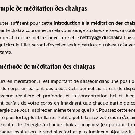
imple de méditation des chakras
tes suffisent pour cette
introduction à la méditation des chak
 le chakra couronne. Si cela vous aide, visualisez-le avec sa coule
rner afin de permettre l’ouverture et le
nettoyage du chakra
. Lais
qui circule. Elles seront d’excellentes indicatrices du niveau d’o
stants.
éthode de méditation des chakras
 en méditation, il est important de s’asseoir dans une position
 du corps en partant des pieds. Cela permet au stress de dispar
evenue régulière et profonde, et la concentration bel et bien
t parfait de votre corps en imaginant que chaque partie de ce
nergie que vous inspirez en même temps que l’air. Poussez cette én
re plus forte, plus brillante. Petit à petit, laissez votre aura s’éclai
nsuite de l’énergie à chaque chakra, imaginez (en partant du c
haque inspiration le rend plus fort et plus lumineux. Ajoutez-lui