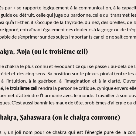
ès pur » se rapporte logiquement à la communication, à la capacité
 guide ou détruit, celle qui juge ou pardonne, celle qui transmet les
insi qu’à l’Ether, il s’occupe de la thyroïde, du nez, des oreilles, d
e ignoré, entraînant également des douleurs à la gorge ou de fréquen
able de s’exprimer sur des sujets importants car elle ne sait com
akra, Anja (ou le troisième œil)
e chakra le plus connu et évoquant ce qui se passe « au-delà de la
iel et des cinq sens. Sa position sur le plexus pinéal (entre les 
à l’intuition, à la guérison, à l’imagination et à la clarté. Ouve
é, le
troisième œil
rendra la personne critique, cynique envers elle
n, permet d’atteindre l’harmonie avec le monde. Travailler à son ou
ques. C’est aussi bannir les maux de tête, problèmes d’allergie ou d
hakra, Sahaswara (ou le chakra couronne)
es », un joli nom pour ce chakra qui est l’énergie pure de la co