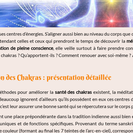
es centres d’énergies. S’aligner aussi bien au niveau du corps que 
endant celles et ceux qui prendront le temps de découvrir la
mé
tion de pleine conscience
, elle veille surtout à faire prendre 
s chakras ? Qu’apportent-ils ? Comment renouer avec soi-même ? 
n des Chakras : présentation détaillée
méthodes pour améliorer la
santé des chakras
existent, la médita
eaucoup ignorent d’ailleurs qu’ils possèdent en eux ces centres d’én
, c’est leur assurer une bonne santé qui se répercutera sur le corps
t une place prépondérante dans la tradition indienne aussi bien e
uniques et de fonctions spécifiques. Provenant du terme sanskri
 couleur (formant au final les 7 teintes de l’arc-en-ciel), corresp