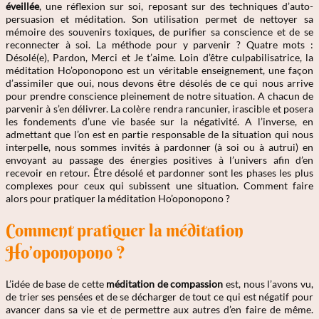
éveillée
, une réflexion sur soi, reposant sur des techniques d’auto-
persuasion et méditation. Son utilisation permet de nettoyer sa
mémoire des souvenirs toxiques, de purifier sa conscience et de se
reconnecter à soi. La méthode pour y parvenir ? Quatre mots :
Désolé(e), Pardon, Merci et Je t’aime. Loin d’être culpabilisatrice, la
méditation Ho’oponopono est un véritable enseignement, une façon
d’assimiler que oui, nous devons être désolés de ce qui nous arrive
pour prendre conscience pleinement de notre situation. A chacun de
parvenir à s’en délivrer. La colère rendra rancunier, irascible et posera
les fondements d’une vie basée sur la négativité. A l’inverse, en
admettant que l’on est en partie responsable de la situation qui nous
interpelle, nous sommes invités à pardonner (à soi ou à autrui) en
envoyant au passage des énergies positives à l’univers afin d’en
recevoir en retour. Être désolé et pardonner sont les phases les plus
complexes pour ceux qui subissent une situation. Comment faire
alors pour pratiquer la méditation Ho’oponopono ?
Comment pratiquer la méditation
Ho’oponopono ?
L’idée de base de cette
méditation de compassion
est, nous l’avons vu,
de trier ses pensées et de se décharger de tout ce qui est négatif pour
avancer dans sa vie et de permettre aux autres d’en faire de même.