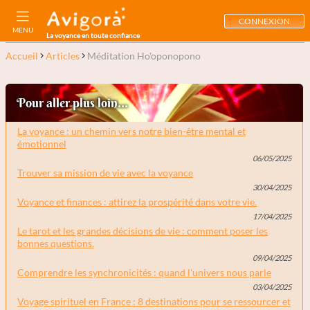
CONNEXION
MENU
La voyance en toute confiance
Accueil
Articles
Méditation Ho'oponopono
Pour aller plus loin...
La voyance : un chemin vers notre bien-être mental et
émotionnel
06/05/2025
Trouver sa mission de vie avec la voyance
30/04/2025
Voyance et finances : attirez la prospérité dans votre vie.
17/04/2025
Le tarot et les grandes décisions de vie : comment poser les
bonnes questions.
09/04/2025
Comprendre les synchronicités : quand l'univers nous parle
03/04/2025
Voyage spirituel en France : 8 destinations pour se ressourcer et