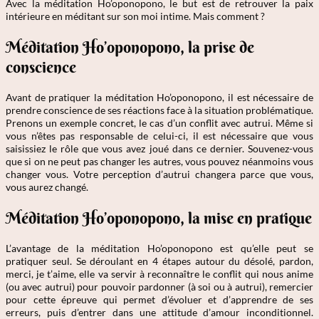
Avec la méditation Ho’oponopono, le but est de retrouver la paix
intérieure en méditant sur son moi intime. Mais comment ?
Méditation Ho’oponopono, la prise de
conscience
Avant de pratiquer la méditation Ho’oponopono, il est nécessaire de
prendre conscience de ses réactions face à la situation problématique.
Prenons un exemple concret, le cas d’un conflit avec autrui. Même si
vous n’êtes pas responsable de celui-ci, il est nécessaire que vous
saisissiez le rôle que vous avez joué dans ce dernier. Souvenez-vous
que si on ne peut pas changer les autres, vous pouvez néanmoins vous
changer vous. Votre perception d’autrui changera parce que vous,
vous aurez changé.
Méditation Ho’oponopono, la mise en pratique
L’avantage de la méditation Ho’oponopono est qu’elle peut se
pratiquer seul. Se déroulant en 4 étapes autour du désolé, pardon,
merci, je t’aime, elle va servir à reconnaître le conflit qui nous anime
(ou avec autrui) pour pouvoir pardonner (à soi ou à autrui), remercier
pour cette épreuve qui permet d’évoluer et d’apprendre de ses
erreurs, puis d’entrer dans une attitude d’amour inconditionnel.