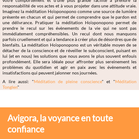
votre comportement et d’une plus grande facilité à prendre la
responsabilité de vos actes et à vous projeter dans une attitude vraie.
Imaginez la méditation Ho’oponopono comme une source de lumière
présente en chacun et qui permet de comprendre que le pardon est
une délivrance. Pratiquer la méditation Ho’oponopono permet de
prendre le recul sur les évènements de la vie qui ne sont pas
immédiatement compréhensibles. Un recul dont nous manquons
parfois cruellement et qui a tendance à créer plus de désordres que de
bienfaits. La méditation Ho’oponopono est un véritable moyen de se
détacher de la conscience et de réveiller le subconscient, puisant en
lui (et en nous) les solutions que nous avons le plus souvent enfouis
profondément. Elle sera idéale pour affronter plus sereinement les
problèmes du quotidien et agir en paix avec les évènements et
insatisfactions qui peuvent jalonner nos journées.
A lire aussi: "
Méditation de pleine conscience
" et "
Méditation
Tonglen
"
Avigora, la voyance en toute
confiance