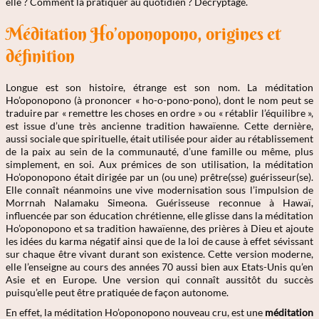
elle ? Comment la pratiquer au quotidien ? Décryptage.
Méditation Ho’oponopono, origines et
définition
Longue est son histoire, étrange est son nom. La méditation
Ho’oponopono (à prononcer « ho-o-pono-pono), dont le nom peut se
traduire par « remettre les choses en ordre » ou « rétablir l’équilibre »,
est issue d’une très ancienne tradition hawaïenne. Cette dernière,
aussi sociale que spirituelle, était utilisée pour aider au rétablissement
de la paix au sein de la communauté, d’une famille ou même, plus
simplement, en soi. Aux prémices de son utilisation, la méditation
Ho’oponopono était dirigée par un (ou une) prêtre(sse) guérisseur(se).
Elle connaît néanmoins une vive modernisation sous l’impulsion de
Morrnah Nalamaku Simeona. Guérisseuse reconnue à Hawaï,
influencée par son éducation chrétienne, elle glisse dans la méditation
Ho’oponopono et sa tradition hawaïenne, des prières à Dieu et ajoute
les idées du karma négatif ainsi que de la loi de cause à effet sévissant
sur chaque être vivant durant son existence. Cette version moderne,
elle l’enseigne au cours des années 70 aussi bien aux Etats-Unis qu’en
Asie et en Europe. Une version qui connaît aussitôt du succès
puisqu’elle peut être pratiquée de façon autonome.
En effet, la méditation Ho’oponopono nouveau cru, est une
méditation