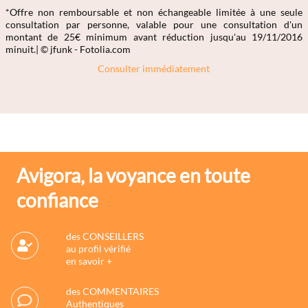
*Offre non remboursable et non échangeable limitée à une seule
consultation par personne, valable pour une consultation d'un
montant de 25€ minimum avant réduction jusqu'au 19/11/2016
minuit.| © jfunk - Fotolia.com
Consulter immédiatement
Avigora, la voyance en toute
confiance
des CONSEILLERS
au profil vérifié
en savoir +
des COMMENTAIRES
Authentiques