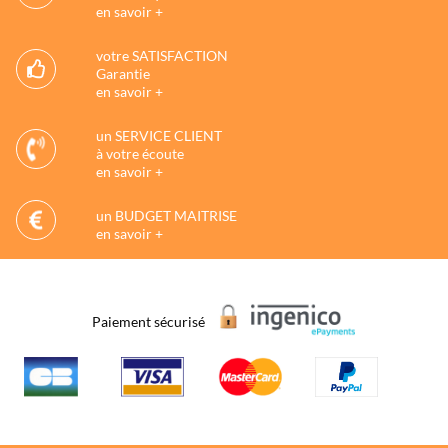
en savoir +
votre SATISFACTION
Garantie
en savoir +
un SERVICE CLIENT
à votre écoute
en savoir +
un BUDGET MAITRISE
en savoir +
Paiement sécurisé