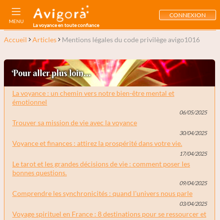
CONNEXION
MENU
La voyance en toute confiance
Accueil
Articles
Mentions légales du code privilège avigo1016
Pour aller plus loin...
La voyance : un chemin vers notre bien-être mental et
émotionnel
06/05/2025
Trouver sa mission de vie avec la voyance
30/04/2025
Voyance et finances : attirez la prospérité dans votre vie.
17/04/2025
Le tarot et les grandes décisions de vie : comment poser les
bonnes questions.
09/04/2025
Comprendre les synchronicités : quand l'univers nous parle
03/04/2025
Voyage spirituel en France : 8 destinations pour se ressourcer et