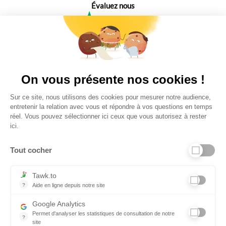
Évaluez nous
4,6
Plus de 650 Avis
Vu à la télé
On vous présente nos cookies !
Sur ce site, nous utilisons des cookies pour mesurer notre audience,
entretenir la relation avec vous et répondre à vos questions en temps
réel. Vous pouvez sélectionner ici ceux que vous autorisez à rester
ici.
Tout cocher
Liens utiles
Tawk.to
?
Aide en ligne depuis notre site
Aide en ligne depuis notre site
Informations personnelles et vie privée
Google Analytics
Permet d'analyser les statistiques de consultation de notre
FAQ - réponses à vos questions
?
site