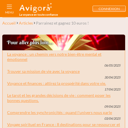
CONNEXION
MENU
La voyance en toute confiance
Accueil
Articles
Parrainez et gagnez 10 euros !
Pour aller plus loin...
La voyance : un chemin vers notre bien-être mental et
émotionnel
06/05/2025
Trouver sa mission de vie avec la voyance
30/04/2025
Voyance et finances : attirez la prospérité dans votre vie.
17/04/2025
Le tarot et les grandes décisions de vie : comment poser les
bonnes questions.
09/04/2025
Comprendre les synchronicités : quand l'univers nous parle
03/04/2025
Voyage spirituel en France : 8 destinations pour se ressourcer et