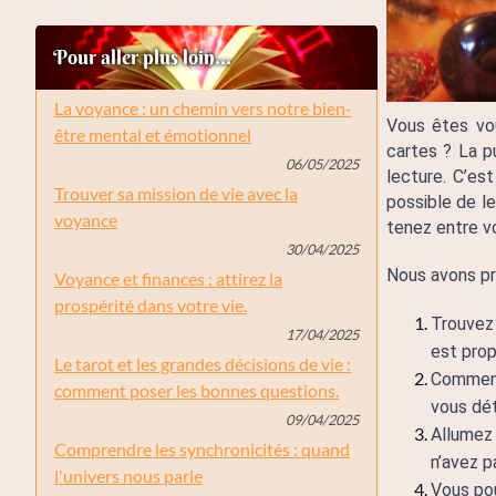
Pour aller plus loin...
La voyance : un chemin vers notre bien-
Vous êtes vo
être mental et émotionnel
cartes ? La p
06/05/2025
lecture. C’est
Trouver sa mission de vie avec la
possible de l
voyance
tenez entre v
30/04/2025
Nous avons pr
Voyance et finances : attirez la
prospérité dans votre vie.
Trouvez 
17/04/2025
est prop
Le tarot et les grandes décisions de vie :
Commence
comment poser les bonnes questions.
vous dét
09/04/2025
Allumez 
Comprendre les synchronicités : quand
n’avez p
l'univers nous parle
Vous pou