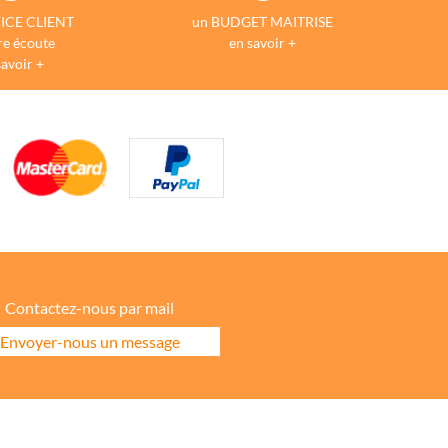
ICE CLIENT
un BUDGET MAITRISE
re écoute
en savoir +
savoir +
Contactez-nous par mail
Envoyer-nous un message
ore la répartition géographique des visiteurs.