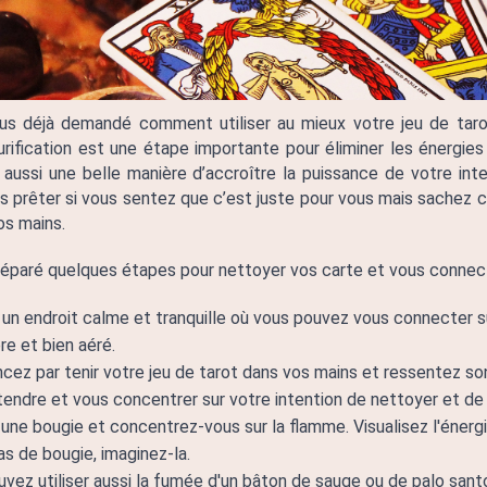
us déjà demandé comment utiliser au mieux votre jeu de tar
urification est une étape importante pour éliminer les énergies
 aussi une belle manière d’accroître la puissance de votre inte
es prêter si vous sentez que c’est juste pour vous mais sachez 
os mains. 
éparé quelques étapes pour nettoyer vos carte et vous connect
un endroit calme et tranquille où vous pouvez vous connecter sur
re et bien aéré.
z par tenir votre jeu de tarot dans vos mains et ressentez son
endre et vous concentrer sur votre intention de nettoyer et d
une bougie et concentrez-vous sur la flamme. Visualisez l'énergie 
as de bougie, imaginez-la. 
vez utiliser aussi la fumée d'un bâton de sauge ou de palo santo 