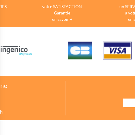
RES
votre SATISFACTION
un SERV
Garantie
à vot
en savoir +
en 
one
8h
urer des indicateurs comme l’affluence, les produits les plus consultés, ou enc