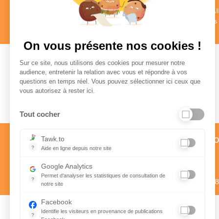
des CONSEILLERS
des COMMENTAI
au profil vérifié
Authentiques
en savoir +
en savoir +
On vous présente nos cookies !
Sur ce site, nous utilisons des cookies pour mesurer notre
audience, entretenir la relation avec vous et répondre à vos
questions en temps réel. Vous pouvez sélectionner ici ceux que
Paiement sécurisé
vous autorisez à rester ici.
Tout cocher
Service client par téléph
Tawk.to
?
Aide en ligne depuis notre site
01 58 57 24 24
Aide en ligne depuis notre site
Google Analytics
Prix d’un appel local
Permet d'analyser les statistiques de consultation de
?
Du lundi au vendredi de 9h à 1
notre site
Indispensable pour piloter notre site internet, il permet de mes
Facebook
Identifie les visiteurs en provenance de publications
?