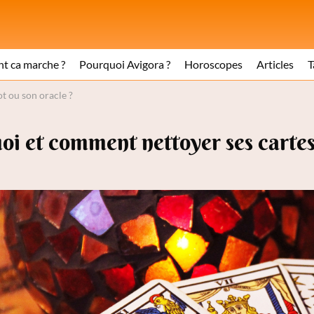
 ca marche ?
Pourquoi Avigora ?
Horoscopes
Articles
T
t ou son oracle ?
i et comment nettoyer ses cartes 