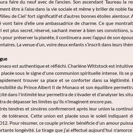
aura faire du neuf avec de l’ancien. Son ascendant Taureau la re
ent être à l’aise dans la vie sociale et même y briller de noble f
ilieu de Ciel' fort significatif et d‘autres bonnes étoiles alentour
té vont faire d’elle une ambassadrice de charme. Ce que montrait
II est plus secret, réservé, sachant mener à bien ses convictions,
 pour préserver la planète, il continuera avec l’appui de son épouse.
taires. La venue d’un, voire deux enfants s’inscrit dans leurs thèm
ogue
onaco est authentique et réfléchi. Charlène Wittstock est intuitive
 placée sous le signe d'une communion spirituelle intense. Ils se 
apidement trouver sa place et se conforter dans sa légitimité. 
ensibilité du Prince Albert II de Monaco et son équilibre permet
té dans l'intimité leur permettra de s'évader et d'analyser les situ
a de dépasser les limites qu'ils n'imaginent encore pas.
très tendres et sincères confirmeront après leur union la continuit
t de tolérance. Cette union est placée sous le soleil indiqua
12. Pour résumer, ce couple princier bénéficie d'un amour puissant 
tante longévité. Le tirage que j'ai effectué aujourd'hui n'amorc