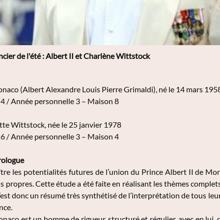
cier de l'été : Albert II et Charlène Wittstock
onaco (Albert Alexandre Louis Pierre Grimaldi), né le 14 mars 195
 4 / Année personnelle 3 – Maison 8
te Wittstock, née le 25 janvier 1978
 6 / Année personnelle 3 – Maison 4
rologue
tre les potentialités futures de l’union du Prince Albert II de Mo
ns propres. Cette étude a été faite en réalisant les thèmes compl
’est donc un résumé très synthétisé de l’interprétation de tous le
nce.
naco est un homme de rigueur, structuré et régulier, avec en lui, de