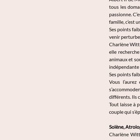
tous les domai
passionne. C’es
famille, c’est
Ses points fai
venir perturbe
Charlène Witts
elle recherche
animaux et sou
indépendante e
Ses points faib
Vous l’aurez 
s’accommodent 
différents. Ils
Tout laisse à 
couple qui s’é
Solène, Atrol
Charlène Witts