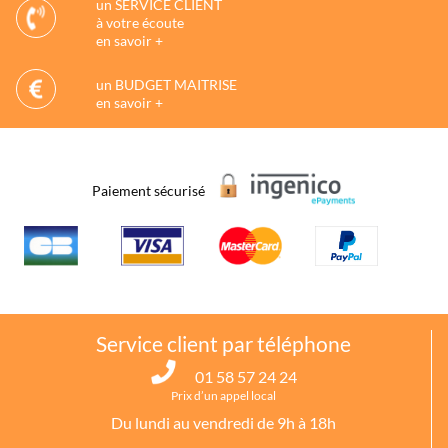
un SERVICE CLIENT
à votre écoute
en savoir +
un BUDGET MAITRISE
en savoir +
Paiement sécurisé
Service client par téléphone
01 58 57 24 24
Prix d’un appel local
Du lundi au vendredi de 9h à 18h