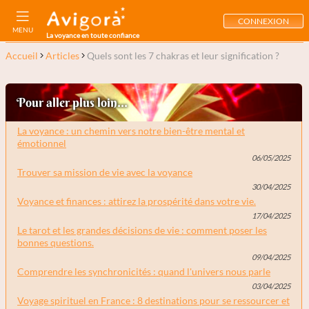
CONNEXION
MENU
La voyance en toute confiance
Accueil
Articles
Quels sont les 7 chakras et leur signification ?
Pour aller plus loin...
La voyance : un chemin vers notre bien-être mental et
émotionnel
06/05/2025
Trouver sa mission de vie avec la voyance
30/04/2025
Voyance et finances : attirez la prospérité dans votre vie.
17/04/2025
Le tarot et les grandes décisions de vie : comment poser les
bonnes questions.
09/04/2025
Comprendre les synchronicités : quand l'univers nous parle
03/04/2025
Voyage spirituel en France : 8 destinations pour se ressourcer et