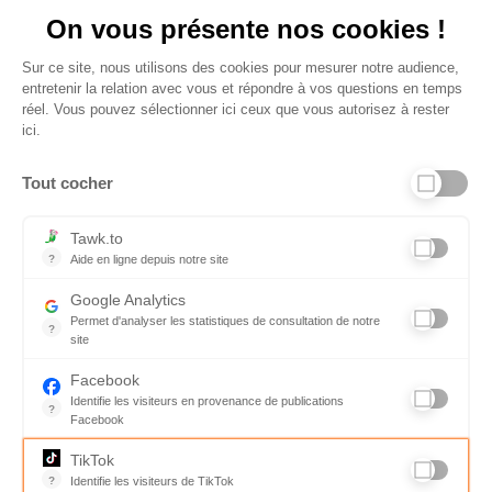
On vous présente nos cookies !
Sur ce site, nous utilisons des cookies pour mesurer notre audience,
entretenir la relation avec vous et répondre à vos questions en temps
réel. Vous pouvez sélectionner ici ceux que vous autorisez à rester
ici.
Tout cocher
Liens utiles
Tawk.to
?
Aide en ligne depuis notre site
Aide en ligne depuis notre site
Informations personnelles et vie privée
Google Analytics
Permet d'analyser les statistiques de consultation de notre
FAQ - réponses à vos questions
?
site
Indispensable pour piloter notre site internet, il permet de mesure
Contact
Facebook
Identifie les visiteurs en provenance de publications
Conditions Générales de Service
?
Facebook
Parce que vous ne venez pas tous les jours sur notre site, ce pet
Charte qualité
TikTok
?
Identifie les visiteurs de TikTok