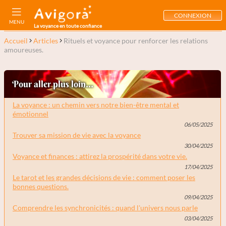
CONNEXION
MENU
La voyance en toute confiance
Accueil
Articles
Rituels et voyance pour renforcer les relations
amoureuses.
Pour aller plus loin...
La voyance : un chemin vers notre bien-être mental et
émotionnel
06/05/2025
Trouver sa mission de vie avec la voyance
30/04/2025
Voyance et finances : attirez la prospérité dans votre vie.
17/04/2025
Le tarot et les grandes décisions de vie : comment poser les
bonnes questions.
09/04/2025
Comprendre les synchronicités : quand l'univers nous parle
03/04/2025