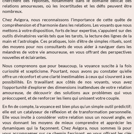
cherchent des réponses, notamment dans le domaine délicat des
relations amoureuses, où les incertitudes et les défis peuvent être
nombreux.
Chez Avigora, nous reconnaissons l'importance de cette quête de
compréhension et d'harmonie dans les relations. Les voyants que nous
mettons à votre disposition, forts de leur expertise, s'appuient sur des
outils divinatoires variés tels que les tarots, la lecture des lignes de la
main et l'astrologie. Ces pratiques, loin d'être de simples rituels, sont
des moyens pour nos consultants de vous aider à naviguer dans les
méandres de votre vie amoureuse, en vous offrant des perspectives
nouvelles et éclairantes.
Nous comprenons que pour beaucoup, la voyance suscite à la fois
curiosité et scepticisme. Pourtant, nous avons pu constater qu'elle
offre un réconfort et une clarté inestimables à ceux qui s'ouvrent à ses
possibilités. En travaillant aux côtés de nos voyants, vous avez
l'opportunité d'explorer des dimensions inattendues de votre relation
amoureuse, de découvrir des solutions aux problèmes qui vous
préoccupent, et de renforcer les liens qui unissent votre couple.
En fin de compte, la voyance est bien plus qu'un simple outil prédictif;
elle est un catalyseur de réflexion et de transformation personnelle.
Elle vous invite à considérer votre relation sous un nouvel angle, en
vous donnant les moyens de mieux comprendre et apprécier les
dynamiques qui la façonnent. Chez Avigora, nous sommes là pour
vous accompagner sur ce chemin fascinant, en vous offrant les clés