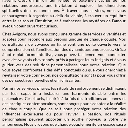
l'avenir. C'est un miroir qui reflète les potentiels cachés de nos
relations amoureuses, une invitation à explorer les dimensions
spirituelles de nos connexions. À travers nos services, nous vous
encourageons à regarder au-delà du visible, à trouver un équilibre
entre la raison et l'intuition, et à embrasser les mystères de l'amour
avec un cœur ouvert et curieux.
Chez Avigora, nous avons conçu une gamme de services diversifiés et
adaptés pour répondre aux besoins uniques de chaque couple. Nos
consultations de voyance en ligne sont une porte ouverte vers la
compréhension et l'amélioration des dynamiques amoureuses. Grâce
à notre plateforme intuitive, vous pouvez facilement vous connecter
avec des voyants chevronnés, prêts à partager leurs insights et à vous
guider vers des solutions personnalisées pour votre relation. Que
vous soyez confrontés à des défis ponctuels ou que vous cherchiez à
revitaliser votre connexion, nos consultations sont là pour vous offrir
des perspectives nouvelles et enrichissantes.
Parmi nos services phares, les rituels de renforcement se distinguent
par leur capacité à instaurer une harmonie durable entre les
partenaires. Ces rituels, inspirés à la fois des traditions anciennes et
des pratiques contemporaines, sont conçus pour s'adapter à la réalité
de chaque couple. Que ce soit pour protéger votre relation des
influences extérieures ou pour raviver la passion, nos rituels
personnalisés peuvent apporter un souffle nouveau à votre vie
amoureuse. Nous croyons que chaque couple mérite un espace sacré