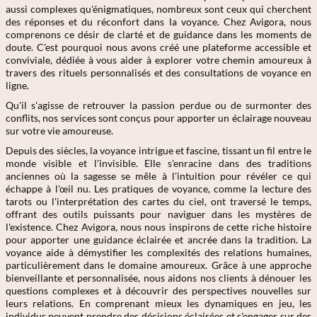
aussi complexes qu'énigmatiques, nombreux sont ceux qui cherchent
des réponses et du réconfort dans la voyance. Chez Avigora, nous
comprenons ce désir de clarté et de guidance dans les moments de
doute. C'est pourquoi nous avons créé une plateforme accessible et
conviviale, dédiée à vous aider à explorer votre chemin amoureux à
travers des rituels personnalisés et des consultations de voyance en
ligne.
Qu'il s'agisse de retrouver la passion perdue ou de surmonter des
conflits, nos services sont conçus pour apporter un éclairage nouveau
sur votre vie amoureuse.
Depuis des siècles, la voyance intrigue et fascine, tissant un fil entre le
monde visible et l'invisible. Elle s'enracine dans des traditions
anciennes où la sagesse se mêle à l'intuition pour révéler ce qui
échappe à l'œil nu. Les pratiques de voyance, comme la lecture des
tarots ou l'interprétation des cartes du ciel, ont traversé le temps,
offrant des outils puissants pour naviguer dans les mystères de
l'existence. Chez Avigora, nous nous inspirons de cette riche histoire
pour apporter une guidance éclairée et ancrée dans la tradition. La
voyance aide à démystifier les complexités des relations humaines,
particulièrement dans le domaine amoureux. Grâce à une approche
bienveillante et personnalisée, nous aidons nos clients à dénouer les
questions complexes et à découvrir des perspectives nouvelles sur
leurs relations. En comprenant mieux les dynamiques en jeu, les
individus peuvent prendre des décisions éclairées et s'engager sur des