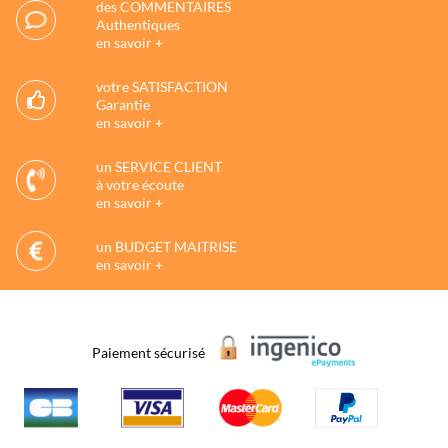
des COMMENTAIRES
Authentiques
en savoir +
votre SATISFACTION
Garantie
en savoir +
un SERVICE CLIENT
à votre écoute
en savoir +
un BUDGET MAITRISE
en savoir +
Paiement sécurisé