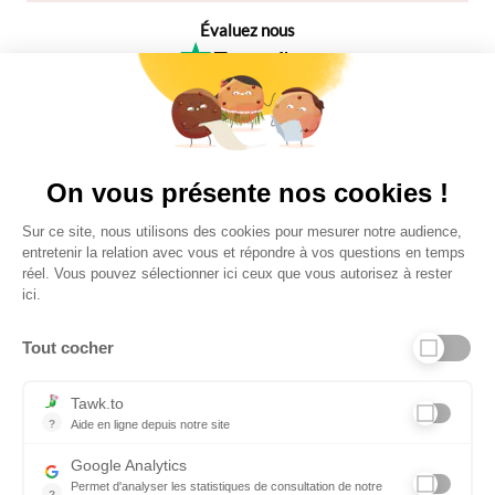
Évaluez nous
4,6
Plus de 650 Avis
Vu à la télé
On vous présente nos cookies !
Sur ce site, nous utilisons des cookies pour mesurer notre audience,
entretenir la relation avec vous et répondre à vos questions en temps
réel. Vous pouvez sélectionner ici ceux que vous autorisez à rester
ici.
Tout cocher
Liens utiles
Tawk.to
?
Aide en ligne depuis notre site
Aide en ligne depuis notre site
Informations personnelles et vie privée
Google Analytics
Permet d'analyser les statistiques de consultation de notre
FAQ - réponses à vos questions
?