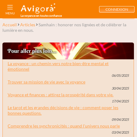
CONNEXION
MENU
La voyance en toute confiance
Accueil
Articles
Samhain : honorer nos lignées et de célébrer la
lumière en nous.
Pour aller plus loin...
La voyance : un chemin vers notre bien-être mental et
émotionnel
06/05/2025
Trouver sa mission de vie avec la voyance
30/04/2025
Voyance et finances : attirez la prospérité dans votre vie.
17/04/2025
Le tarot et les grandes décisions de vie : comment poser les
bonnes questions.
09/04/2025
Comprendre les synchronicités : quand l'univers nous parle
03/04/2025