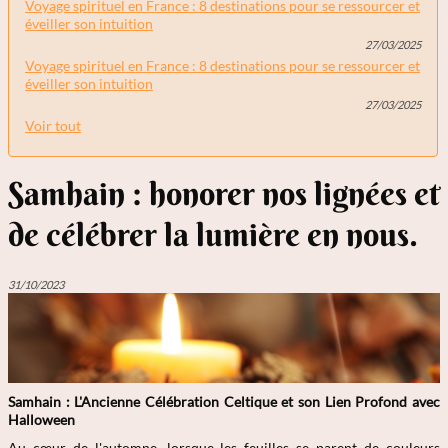
Voyage spirituel en France : 8 destinations pour se ressourcer et
éveiller son intuition
27/03/2025
Voyage spirituel en France : 8 destinations pour se ressourcer et
éveiller son intuition
27/03/2025
Voir tout
Samhain : honorer nos lignées et
de célébrer la lumière en nous.
31/10/2023
Samhain : L'Ancienne Célébration Celtique et son Lien Profond avec
Halloween
Au cœur de l'automne, lorsque les feuilles se parent de couleurs