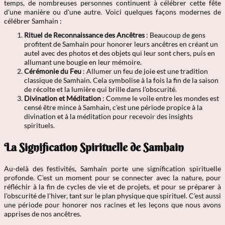
temps, de nombreuses personnes continuent à célébrer cette fête
d'une manière ou d'une autre. Voici quelques façons modernes de
célébrer Samhain :
Rituel de Reconnaissance des Ancêtres
: Beaucoup de gens
profitent de Samhain pour honorer leurs ancêtres en créant un
autel avec des photos et des objets qui leur sont chers, puis en
allumant une bougie en leur mémoire.
Cérémonie du Feu
: Allumer un feu de joie est une tradition
classique de Samhain. Cela symbolise à la fois la fin de la saison
de récolte et la lumière qui brille dans l'obscurité.
Divination et Méditation
: Comme le voile entre les mondes est
censé être mince à Samhain, c'est une période propice à la
divination et à la méditation pour recevoir des insights
spirituels.
La Signification Spirituelle de Samhain
Au-delà des festivités, Samhain porte une signification spirituelle
profonde. C'est un moment pour se connecter avec la nature, pour
réfléchir à la fin de cycles de vie et de projets, et pour se préparer à
l'obscurité de l'hiver, tant sur le plan physique que spirituel. C'est aussi
une période pour honorer nos racines et les leçons que nous avons
apprises de nos ancêtres.