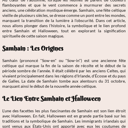
flamboyantes et que le vent commence à murmurer des secrets
anciens, une célébration mystique émerge. Samhain, une fête celtique
vieille de plusieurs siècles, se dresse comme un pont entre les mondes,
marquant la transition de la lumière à l'obscurité. Dans cet article,
nous allons plonger dans l'histoire, la symbolique et le lien profond
entre Samhain et Halloween, tout en explorant la signification
spirituelle de cette saison magique.
Samhain : Les Origines
Samhain (prononcé "Sow-en" ou "Sow-in") est une ancienne fête
celtique qui marque la fin de la saison de récolte et le début de la
période sombre de l'année. Il était célébré par les anciens Celtes, qui
vivaient principalement dans les régions d'Irlande, d'Écosse et du pays
de Galles. La date de Samhain tombe aux alentours du 31 octobre,
marquant ainsi le début de la nouvelle année celtique.
Le Lien Entre Samhain et Halloween
L'une des facettes les plus fascinantes de Samhain est son lien étroit
avec Halloween. En fait, Halloween est en grande partie basé sur les
traditions et la symbolique de Samhain. Les immigrants irlandais qui
sont venus aux États-Unis ont apporté avec eux les coutumes de