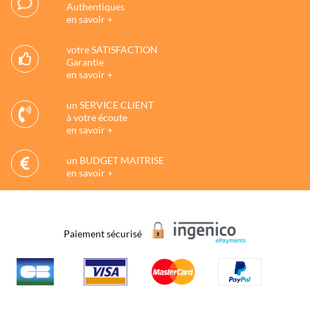
Authentiques
en savoir +
votre SATISFACTION
Garantie
en savoir +
un SERVICE CLIENT
à votre écoute
en savoir +
un BUDGET MAITRISE
en savoir +
Paiement sécurisé