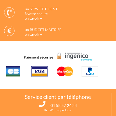
un SERVICE CLIENT
à votre écoute
en savoir +
un BUDGET MAITRISE
en savoir +
Paiement sécurisé
Service client par téléphone
01 58 57 24 24
Prix d’un appel local