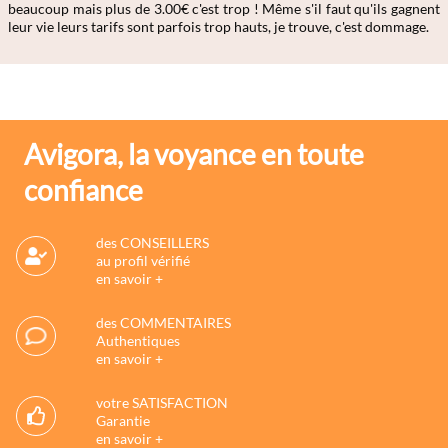
beaucoup mais plus de 3.00€ c'est trop ! Même s'il faut qu'ils gagnent
leur vie leurs tarifs sont parfois trop hauts, je trouve, c'est dommage.
Avigora, la voyance en toute
confiance
des CONSEILLERS
au profil vérifié
en savoir +
des COMMENTAIRES
Authentiques
en savoir +
votre SATISFACTION
Garantie
en savoir +