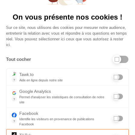
Vu à la télé
On vous présente nos cookies !
Sur ce site, nous utilisons des cookies pour mesurer notre audience,
entretenir la relation avec vous et répondre à vos questions en temps
réel. Vous pouvez sélectionner ici ceux que vous autorisez à rester
ici.
Tout cocher
Liens utiles
Tawk.to
?
Aide en ligne depuis notre site
Aide en ligne depuis notre site
Informations personnelles et vie privée
Google Analytics
Permet d'analyser les statistiques de consultation de notre
FAQ - réponses à vos questions
?
site
Indispensable pour piloter notre site internet, il permet de mesure
Contact
Facebook
Identifie les visiteurs en provenance de publications
Conditions Générales de Service
?
Facebook
Parce que vous ne venez pas tous les jours sur notre site, ce pet
Charte qualité