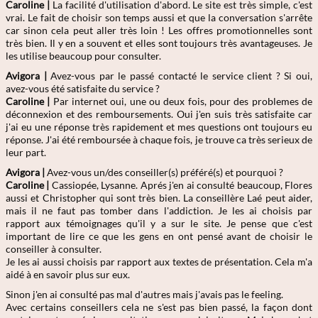
Caroline
|
La facilité d'utilisation d'abord. Le site est très simple, c'est
vrai. Le fait de choisir son temps aussi et que la conversation s'arrête
car sinon cela peut aller très loin ! Les offres promotionnelles sont
très bien. Il y en a souvent et elles sont toujours très avantageuses. Je
les utilise beaucoup pour consulter.
Avigora |
Avez-vous par le passé contacté le service client ? Si oui,
avez-vous été satisfaite du service ?
Caroline
|
Par internet oui, une ou deux fois, pour des problemes de
déconnexion et des remboursements. Oui j'en suis très satisfaite car
j'ai eu une réponse très rapidement et mes questions ont toujours eu
réponse. J'ai été remboursée à chaque fois, je trouve ca très serieux de
leur part.
Avigora |
Avez-vous un/des conseiller(s) préféré(s) et pourquoi ?
Caroline
|
Cassiopée, Lysanne. Aprés j'en ai consulté beaucoup, Flores
aussi et Christopher qui sont très bien. La conseillère Laé peut aider,
mais il ne faut pas tomber dans l'addiction. Je les ai choisis par
rapport aux témoignages qu'il y a sur le site. Je pense que c'est
important de lire ce que les gens en ont pensé avant de choisir le
conseiller à consulter.
Je les ai aussi choisis par rapport aux textes de présentation. Cela m'a
aidé à en savoir plus sur eux.
Sinon j'en ai consulté pas mal d'autres mais j'avais pas le feeling.
Avec certains conseillers cela ne s'est pas bien passé, la façon dont