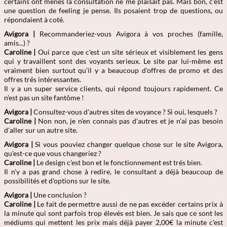
certains ont menés la consultation ne me plaisait pas. Mais bon, c'est
une question de feeling je pense. Ils posaient trop de questions, ou
répondaient à coté.
Avigora |
Recommanderiez-vous Avigora à vos proches (famille,
amis...) ?
Caroline
|
Oui parce que c'est un site sérieux et visiblement les gens
qui y travaillent sont des voyants serieux. Le site par lui-même est
vraiment bien surtout qu'il y a beaucoup d'offres de promo et des
offres trés intéressantes.
Il y a un super service clients, qui répond toujours rapidement. Ce
n'est pas un site fantôme !
Avigora |
Consultez-vous d'autres sites de voyance ? Si oui, lesquels ?
Caroline
|
Non non, je n'en connais pas d'autres et je n'ai pas besoin
d'aller sur un autre site.
Avigora |
Si vous pouviez changer quelque chose sur le site Avigora,
qu'est-ce que vous changeriez ?
Caroline
|
Le design c'est bon et le fonctionnement est trés bien.
Il n'y a pas grand chose à redire, le consultant a déjà beaucoup de
possibilités et d'options sur le site.
Avigora |
Une conclusion ?
Caroline
|
Le fait de permettre aussi de ne pas excéder certains prix à
la minute qui sont parfois trop élevés est bien. Je sais que ce sont les
médiums qui mettent les prix mais déjà payer 2,00€ la minute c'est