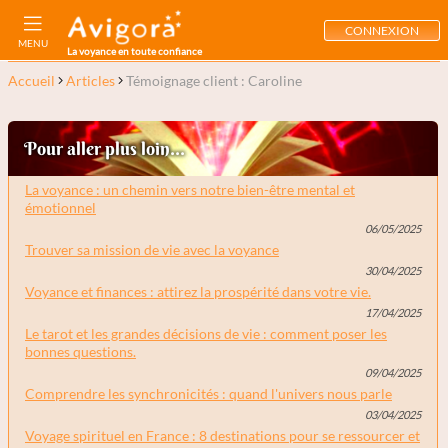
CONNEXION
MENU
La voyance en toute confiance
Accueil
Articles
Témoignage client : Caroline
Pour aller plus loin...
La voyance : un chemin vers notre bien-être mental et
émotionnel
06/05/2025
Trouver sa mission de vie avec la voyance
30/04/2025
Voyance et finances : attirez la prospérité dans votre vie.
17/04/2025
Le tarot et les grandes décisions de vie : comment poser les
bonnes questions.
09/04/2025
Comprendre les synchronicités : quand l'univers nous parle
03/04/2025
Voyage spirituel en France : 8 destinations pour se ressourcer et