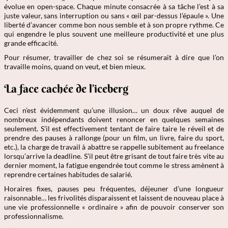
évolue en open-space. Chaque minute consacrée à sa tâche l’est à sa
juste valeur, sans interruption ou sans « œil par-dessus l’épaule ». Une
liberté d’avancer comme bon nous semble et à son propre rythme. Ce
qui engendre le plus souvent une meilleure productivité et une plus
grande efficacité.
Pour résumer, travailler de chez soi se résumerait à dire que l’on
travaille moins, quand on veut, et bien mieux.
La face cachée de l’iceberg
Ceci n’est évidemment qu’une illusion… un doux rêve auquel de
nombreux indépendants doivent renoncer en quelques semaines
seulement. S’il est effectivement tentant de faire taire le réveil et de
prendre des pauses à rallonge (pour un film, un livre, faire du sport,
etc.), la charge de travail à abattre se rappelle subitement au freelance
lorsqu’arrive la deadline. S’il peut être grisant de tout faire très vite au
dernier moment, la fatigue engendrée tout comme le stress amènent à
reprendre certaines habitudes de salarié.
Horaires fixes, pauses peu fréquentes, déjeuner d’une longueur
raisonnable… les frivolités disparaissent et laissent de nouveau place à
une vie professionnelle « ordinaire » afin de pouvoir conserver son
professionnalisme.