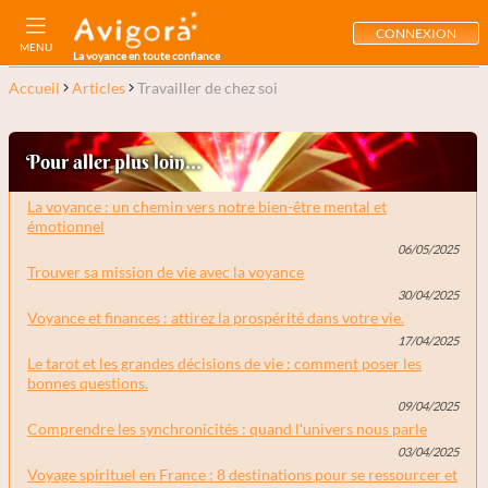
CONNEXION
MENU
La voyance en toute confiance
Accueil
Articles
Travailler de chez soi
Pour aller plus loin...
La voyance : un chemin vers notre bien-être mental et
émotionnel
06/05/2025
Trouver sa mission de vie avec la voyance
30/04/2025
Voyance et finances : attirez la prospérité dans votre vie.
17/04/2025
Le tarot et les grandes décisions de vie : comment poser les
bonnes questions.
09/04/2025
Comprendre les synchronicités : quand l'univers nous parle
03/04/2025
Voyage spirituel en France : 8 destinations pour se ressourcer et