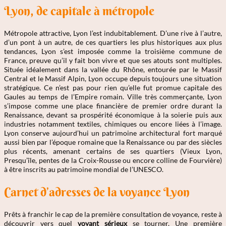
Lyon, de capitale à métropole
Métropole attractive, Lyon l’est indubitablement. D’une rive à l’autre,
d’un pont à un autre, de ces quartiers les plus historiques aux plus
tendances, Lyon s’est imposée comme la troisième commune de
France, preuve qu’il y fait bon vivre et que ses atouts sont multiples.
Située idéalement dans la vallée du Rhône, entourée par le Massif
Central et le Massif Alpin, Lyon occupe depuis toujours une situation
stratégique. Ce n’est pas pour rien qu’elle fut promue capitale des
Gaules au temps de l’Empire romain. Ville très commerçante, Lyon
s’impose comme une place financière de premier ordre durant la
Renaissance, devant sa prospérité économique à la soierie puis aux
industries notamment textiles, chimiques ou encore liées à l’image.
Lyon conserve aujourd’hui un patrimoine architectural fort marqué
aussi bien par l’époque romaine que la Renaissance ou par des siècles
plus récents, amenant certains de ses quartiers (Vieux Lyon,
Presqu’île, pentes de la Croix-Rousse ou encore colline de Fourvière)
à être inscrits au patrimoine mondial de l’UNESCO.
Carnet d’adresses de la voyance Lyon
Prêts à franchir le cap de la première consultation de voyance, reste à
découvrir vers quel
voyant sérieux
se tourner. Une première