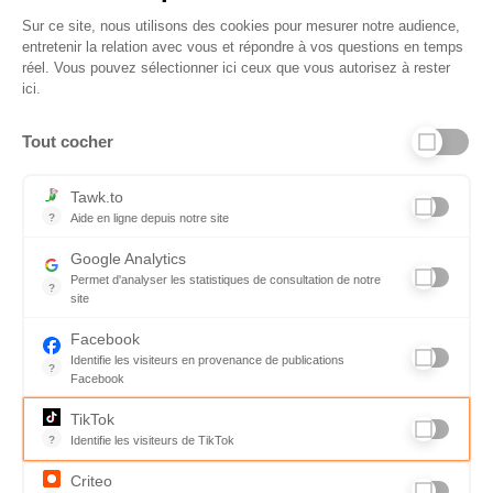
Sur ce site, nous utilisons des cookies pour mesurer notre audience,
entretenir la relation avec vous et répondre à vos questions en temps
réel. Vous pouvez sélectionner ici ceux que vous autorisez à rester
ici.
Tout cocher
Liens utiles
Tawk.to
?
Aide en ligne depuis notre site
Aide en ligne depuis notre site
Informations personnelles et vie privée
Google Analytics
Permet d'analyser les statistiques de consultation de notre
FAQ - réponses à vos questions
?
site
Indispensable pour piloter notre site internet, il permet de mesure
Contact
Facebook
Identifie les visiteurs en provenance de publications
Conditions Générales de Service
?
Facebook
Parce que vous ne venez pas tous les jours sur notre site, ce pet
Charte qualité
TikTok
?
Identifie les visiteurs de TikTok
Code de déontologie
Permet de suivre les actions du visiteur sur le site web, et de voir
Criteo