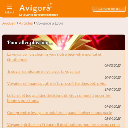
CONNEXION
MENU
La voyance en toute confiance
Accueil
Articles
Voyance à Lyon
Pour aller plus loin...
La voyance : un chemin vers notre bien-être mental et
émotionnel
06/05/2025
Trouver sa mission de vie avec la voyance
30/04/2025
Voyance et finances : attirez la prospérité dans votre vie.
17/04/2025
Le tarot et les grandes décisions de vie : comment poser les
bonnes questions.
09/04/2025
Comprendre les synchronicités : quand l'univers nous parle
03/04/2025
Voyage spirituel en France : 8 destinations pour se ressourcer et