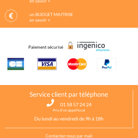
en savoir +
un BUDGET MAITRISE
en savoir +
Paiement sécurisé
Service client par téléphone
01 58 57 24 24
Prix d’un appel local
Du lundi au vendredi de 9h à 18h
Contactez-nous par mail