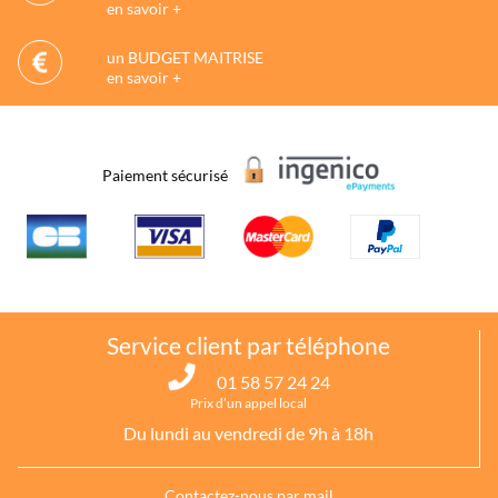
en savoir +
un BUDGET MAITRISE
en savoir +
Paiement sécurisé
Service client par téléphone
01 58 57 24 24
Prix d’un appel local
Du lundi au vendredi de 9h à 18h
Contactez-nous par mail