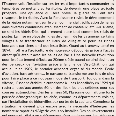
l’Essonne voit s’installer sur ses terres, d’importantes commanderies
templières permettant au territoire, de devenir une place agricole
prospère. Une opulence qui sera brève, la guerre de Cent Ans
ravageant le territoire. Avec la Renaissance revint le développement
de la région notamment sur le plan commercial : édification de halles
dans diverses communes, établissement de châteaux, etc. Au 18ème,
ce sont les hôtels-Dieu qui prennent place tout comme les relais de
postes. La mise en place de lignes de chemin de fer va amener certains
villages à se transformer en lieux de villégiature pour les riches
bourgeois parisiens ainsi que les artistes. Quant au tramway lancé en
1894, il offre à l’agriculture de nouveaux débouchés grâce à l’accès
direct qu’il établit avec les halles de Paris. Une nouvelle révolution
pour le département débute au 20ème siècle quand celui-ci devint un
des berceaux de l’aviation grâce à la ville de Viry-Châtillon qui
accueillit en 1909, le premier aéroport organisé du monde. Ecole
d’aviation, base aérienne… le paysage se transforme une fois de plus
pour faire place à ce nouveau mode de transport. Toujours dans la
vitesse, l’Essonne établit un autodrome à Linas-Montlhéry en 1924 qui
restera, jusqu’aux années 60, un des lieux les plus célèbres pour ses
courses automobiles. Dès les années 50, l’Essonne connaît une forte
poussée démographique, touchée, comme les départements voisins,
par l’installation de bidonvilles aux portes de la capitale. Complexe, la
situation le devient plus encore avec la nécessité d’héberger les
nombreux rapatriés d’Algérie venus s’y installer. Des bouleversements
qui poussent l’état à un redécoupage géographique sous la présidence