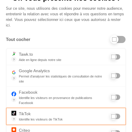
Sur ce site, nous utilisons des cookies pour mesurer notre audience,
entretenir la relation avec vous et répondre à vos questions en temps
réel. Vous pouvez sélectionner ici ceux que vous autorisez à rester
ici.
Tout cocher
Liens utiles
Tawk.to
?
Aide en ligne depuis notre site
Aide en ligne depuis notre site
Informations personnelles et vie privée
Google Analytics
Permet d'analyser les statistiques de consultation de notre
FAQ - réponses à vos questions
?
site
Indispensable pour piloter notre site internet, il permet de mesure
Contact
Facebook
Identifie les visiteurs en provenance de publications
Conditions Générales de Service
?
Facebook
Parce que vous ne venez pas tous les jours sur notre site, ce pet
Charte qualité
TikTok
?
Identifie les visiteurs de TikTok
Code de déontologie
Permet de suivre les actions du visiteur sur le site web, et de voir
Criteo