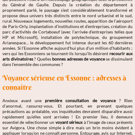
du Général de Gaulle. Depuis la création du département à
proprement parlé, le paysage s’est considérablement transformé et
propose deux univers très distincts entre le nord urbanisé et le sud,
rural. Nouveaux logements, nouvelles routes, apparition de l’aéroport
de Paris-Orly, implantation d’institutions et d’entreprises, création du
parc d’activités de Cortaboeuf (avec l’arrivée d’entreprises telles que
HP et Microsoft), installation de polytechnique, du groupement
Arianespace… le développement fut intense durant les 60 dernières
années. Si l’Essonne affiche aujourd’hui plus d’un million d’habitants ;
vers qui les Essonniens se tournent-ils lorsqu’ils désirent
recourir aux
arts divinatoires
? Quelles
bonnes adresses de voyance
se dissimulent
dans l’ensemble des communes ?
Voyance sérieuse en Essonne : adresses à
connaître
Anxieux avant une
première consultation de voyance
? Rien
d’anormal, rassurez-vous. Et pourtant, en prenant quelques
précautions au préalable, vos inquiétudes devraient disparaître aussi
rapidement qu’elles sont arrivées ! En premier lieu, il demeure
essentiel de sélectionner un
voyant sérieux
à l’image de ceux présents
sur Avigora. Une chose simple à dire mais un brin moins évident à
appliquer lorsqu’on ne connaît personne. Entourage, avis sur Internet,