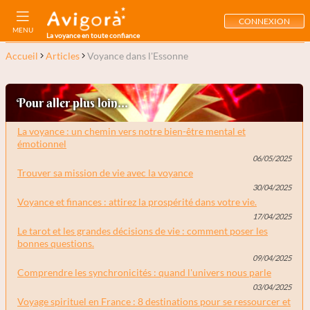
CONNEXION
MENU
La voyance en toute confiance
Accueil
Articles
Voyance dans l'Essonne
Pour aller plus loin...
La voyance : un chemin vers notre bien-être mental et
émotionnel
06/05/2025
Trouver sa mission de vie avec la voyance
30/04/2025
Voyance et finances : attirez la prospérité dans votre vie.
17/04/2025
Le tarot et les grandes décisions de vie : comment poser les
bonnes questions.
09/04/2025
Comprendre les synchronicités : quand l'univers nous parle
03/04/2025
Voyage spirituel en France : 8 destinations pour se ressourcer et