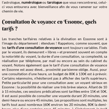
l’astrologue,
numérologue
ou
tarologue
que vous rencontrerez, celui-
ci vous entourera avec bienveillance afin de vous ramener sur votre
chemin de vie.
Consultation de voyance en Essonne, quels
tarifs ?
Les tranches tarifaires relatives à la divination en Essonne sont à
l’image du département : étendues ! Rappelons, comme souvent, que
les
tarifs d’une consultation de voyance
sont toujours variables. Fixés
par le voyant, ils demeurent « libres » et prennent souvent en compte
la notoriété du voyant, la durée d’une consultation, sa complexité, sa
réalisation par téléphone, par mail ou encore au sein du cabinet du
voyant. Notons également que le tarif d’une consultation de voyance
en Essonne est assez élevé… proximité parisienne oblige. Aussi, pour
une consultation d’une heure, un budget de 80€ à 130€ est à prévoir.
Certains néanmoins, n’hésiteront pas à afficher des tarifs supérieurs.
Petite particularité pour une consultation avec un voyant sérieux en
Essonne : la possibilité de réaliser une très brève séance. Allant de 10
à 15 minutes, ces sessions prédicatives sont tarifées entre 15€ et 50€.
Il est aussi possible de consulter une voyante durant 20 minutes, une
demi-heure ou encore 45 minutes. Les propositions sont multiples, les
tarifs tout aussi nombreux (60€ environ les 20 minutes, 80€ la demi-
heure, plus d’une centaine pour 45 minutes…). Globalement, le tarif