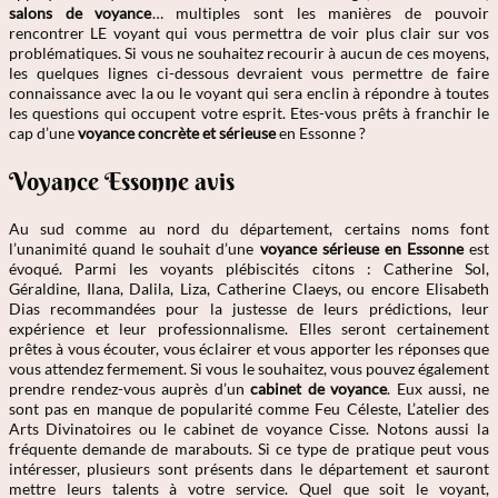
salons de voyance
… multiples sont les manières de pouvoir
rencontrer LE voyant qui vous permettra de voir plus clair sur vos
problématiques. Si vous ne souhaitez recourir à aucun de ces moyens,
les quelques lignes ci-dessous devraient vous permettre de faire
connaissance avec la ou le voyant qui sera enclin à répondre à toutes
les questions qui occupent votre esprit. Etes-vous prêts à franchir le
cap d’une
voyance concrète et sérieuse
en Essonne ?
Voyance Essonne avis
Au sud comme au nord du département, certains noms font
l’unanimité quand le souhait d’une
voyance sérieuse en Essonne
est
évoqué. Parmi les voyants plébiscités citons : Catherine Sol,
Géraldine, Ilana, Dalila, Liza, Catherine Claeys, ou encore Elisabeth
Dias recommandées pour la justesse de leurs prédictions, leur
expérience et leur professionnalisme. Elles seront certainement
prêtes à vous écouter, vous éclairer et vous apporter les réponses que
vous attendez fermement. Si vous le souhaitez, vous pouvez également
prendre rendez-vous auprès d’un
cabinet de voyance
. Eux aussi, ne
sont pas en manque de popularité comme Feu Céleste, L’atelier des
Arts Divinatoires ou le cabinet de voyance Cisse. Notons aussi la
fréquente demande de marabouts. Si ce type de pratique peut vous
intéresser, plusieurs sont présents dans le département et sauront
mettre leurs talents à votre service. Quel que soit le voyant,