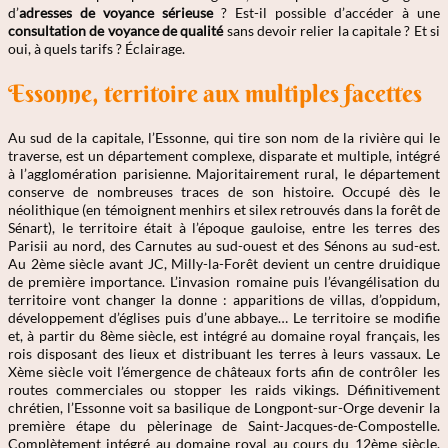
d’
adresses de voyance sérieuse
? Est-il possible d’accéder à une
consultation de voyance de qualité
sans devoir relier la capitale ? Et si
oui, à quels tarifs ? Éclairage.
Essonne, territoire aux multiples facettes
Au sud de la capitale, l’Essonne, qui tire son nom de la rivière qui le
traverse, est un département complexe, disparate et multiple, intégré
à l’agglomération parisienne. Majoritairement rural, le département
conserve de nombreuses traces de son histoire. Occupé dès le
néolithique (en témoignent menhirs et silex retrouvés dans la forêt de
Sénart), le territoire était à l’époque gauloise, entre les terres des
Parisii au nord, des Carnutes au sud-ouest et des Sénons au sud-est.
Au 2ème siècle avant JC, Milly-la-Forêt devient un centre druidique
de première importance. L’invasion romaine puis l’évangélisation du
territoire vont changer la donne : apparitions de villas, d’oppidum,
développement d’églises puis d’une abbaye… Le territoire se modifie
et, à partir du 8ème siècle, est intégré au domaine royal français, les
rois disposant des lieux et distribuant les terres à leurs vassaux. Le
Xème siècle voit l’émergence de châteaux forts afin de contrôler les
routes commerciales ou stopper les raids vikings. Définitivement
chrétien, l’Essonne voit sa basilique de Longpont-sur-Orge devenir la
première étape du pèlerinage de Saint-Jacques-de-Compostelle.
Complètement intégré au domaine royal au cours du 12ème siècle,