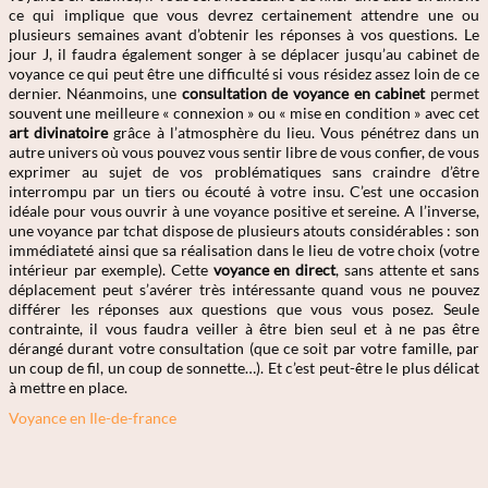
ce qui implique que vous devrez certainement attendre une ou
plusieurs semaines avant d’obtenir les réponses à vos questions. Le
jour J, il faudra également songer à se déplacer jusqu’au cabinet de
voyance ce qui peut être une difficulté si vous résidez assez loin de ce
dernier. Néanmoins, une
consultation de voyance en cabinet
permet
souvent une meilleure « connexion » ou « mise en condition » avec cet
art divinatoire
grâce à l’atmosphère du lieu. Vous pénétrez dans un
autre univers où vous pouvez vous sentir libre de vous confier, de vous
exprimer au sujet de vos problématiques sans craindre d’être
interrompu par un tiers ou écouté à votre insu. C’est une occasion
idéale pour vous ouvrir à une voyance positive et sereine. A l’inverse,
une voyance par tchat dispose de plusieurs atouts considérables : son
immédiateté ainsi que sa réalisation dans le lieu de votre choix (votre
intérieur par exemple). Cette
voyance en direct
, sans attente et sans
déplacement peut s’avérer très intéressante quand vous ne pouvez
différer les réponses aux questions que vous vous posez. Seule
contrainte, il vous faudra veiller à être bien seul et à ne pas être
dérangé durant votre consultation (que ce soit par votre famille, par
un coup de fil, un coup de sonnette…). Et c’est peut-être le plus délicat
à mettre en place.
Voyance en Ile-de-france