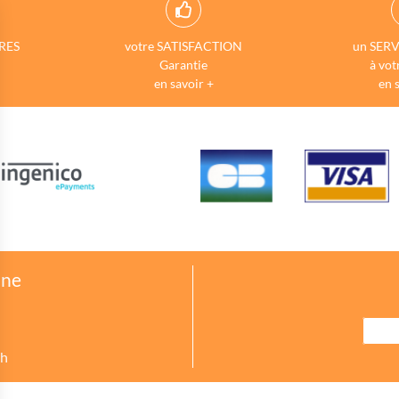
RES
votre SATISFACTION
un SERV
Garantie
à vot
en savoir +
en 
one
8h
urer des indicateurs comme l’affluence, les produits les plus consultés, ou enc