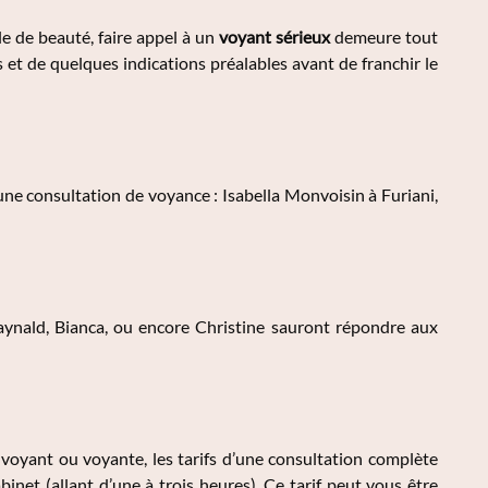
le de beauté, faire appel à un
voyant sérieux
demeure tout
 et de quelques indications préalables avant de franchir le
ne consultation de voyance : Isabella Monvoisin à Furiani,
aynald, Bianca, ou encore Christine sauront répondre aux
 voyant ou voyante, les tarifs d’une consultation complète
net (allant d’une à trois heures). Ce tarif peut vous être