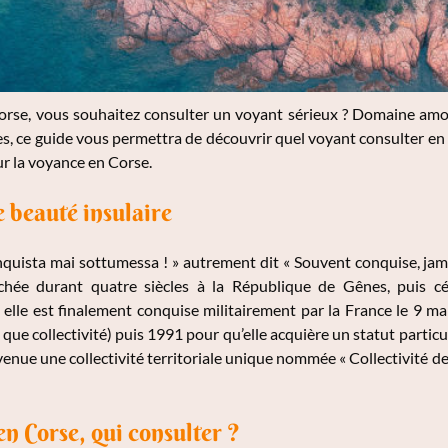
rse, vous souhaitez consulter un voyant sérieux ? Domaine amour
s, ce guide vous permettra de découvrir quel voyant consulter e
ur la voyance en Corse.
e beauté insulaire
quista mai sottumessa ! » autrement dit « Souvent conquise, jama
achée durant quatre siècles à la République de Gênes, puis 
elle est finalement conquise militairement par la France le 9 ma
que collectivité) puis 1991 pour qu’elle acquière un statut particul
enue une collectivité territoriale unique nommée « Collectivité 
n Corse, qui consulter ?