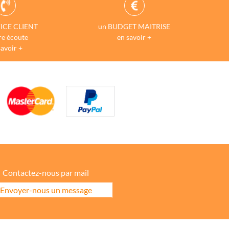
ICE CLIENT
un BUDGET MAITRISE
re écoute
en savoir +
savoir +
Contactez-nous par mail
Envoyer-nous un message
ore la répartition géographique des visiteurs.