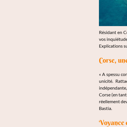
Résidant en Co
vos inquiétude
Explications s
Corse, un
« A spessu con
unicité. Ratt
indépendante, 
Corse (en tant 
réellement dev
Bastia.
Voyance e