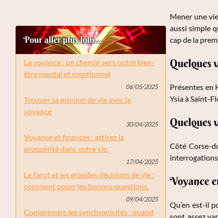
Mener une vie 
aussi simple q
Pour aller plus loin...
cap de la prem
Quelques 
La voyance : un chemin vers notre bien-
être mental et émotionnel
Présentes en H
06/05/2025
Ysia à Saint-F
Trouver sa mission de vie avec la
voyance
Quelques v
30/04/2025
Voyance et finances : attirez la
Côté Corse-du
prospérité dans votre vie.
interrogations
17/04/2025
Le tarot et les grandes décisions de vie :
Voyance en 
comment poser les bonnes questions.
09/04/2025
Qu’en est-il p
Comprendre les synchronicités : quand
sont assez var