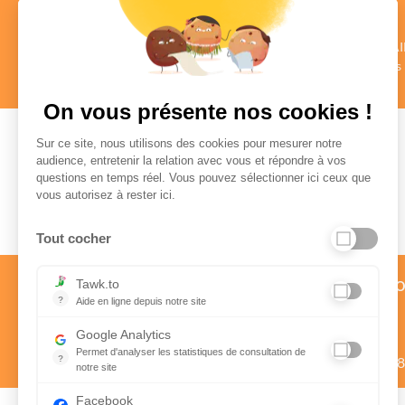
des CONSEILLERS
des COMMENTAI
au profil vérifié
Authentiques
en savoir +
en savoir +
On vous présente nos cookies !
Sur ce site, nous utilisons des cookies pour mesurer notre
audience, entretenir la relation avec vous et répondre à vos
questions en temps réel. Vous pouvez sélectionner ici ceux que
Paiement sécurisé
vous autorisez à rester ici.
Tout cocher
Service client par téléph
Tawk.to
?
Aide en ligne depuis notre site
01 58 57 24 24
Aide en ligne depuis notre site
Google Analytics
Prix d’un appel local
Permet d'analyser les statistiques de consultation de
?
Du lundi au vendredi de 9h à 1
notre site
Indispensable pour piloter notre site internet, il permet de mes
Facebook