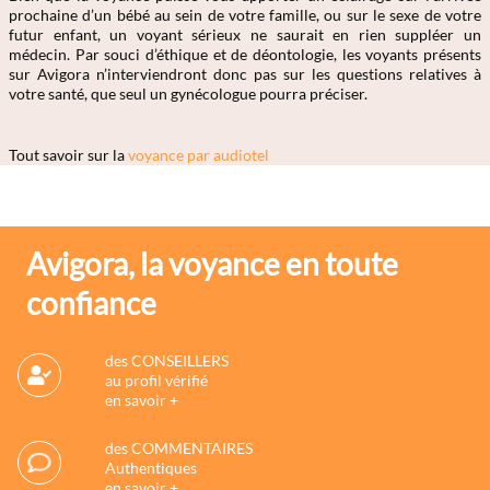
prochaine d’un bébé au sein de votre famille, ou sur le sexe de votre
futur enfant, un voyant sérieux ne saurait en rien suppléer un
médecin. Par souci d’éthique et de déontologie, les voyants présents
sur Avigora n’interviendront donc pas sur les questions relatives à
votre santé, que seul un gynécologue pourra préciser.
Tout savoir sur la
voyance par audiotel
Avigora, la voyance en toute
confiance
des CONSEILLERS
au profil vérifié
en savoir +
des COMMENTAIRES
Authentiques
en savoir +