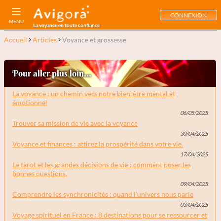
CONNEXION
MENU
La voyance en toute confiance
Accueil
Articles
Voyance et grossesse
Pour aller plus loin...
La voyance : un chemin vers notre bien-être mental et
émotionnel
06/05/2025
Trouver sa mission de vie avec la voyance
30/04/2025
Voyance et finances : attirez la prospérité dans votre vie.
17/04/2025
Le tarot et les grandes décisions de vie : comment poser les
bonnes questions.
09/04/2025
Comprendre les synchronicités : quand l'univers nous parle
03/04/2025
Voyage spirituel en France : 8 destinations pour se ressourcer et