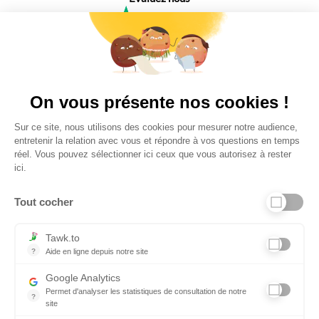
4,6
Plus de 650 Avis
Vu à la télé
On vous présente nos cookies !
Sur ce site, nous utilisons des cookies pour mesurer notre audience,
entretenir la relation avec vous et répondre à vos questions en temps
réel. Vous pouvez sélectionner ici ceux que vous autorisez à rester
ici.
Tout cocher
Liens utiles
Tawk.to
?
Aide en ligne depuis notre site
Aide en ligne depuis notre site
Informations personnelles et vie privée
Google Analytics
Permet d'analyser les statistiques de consultation de notre
FAQ - réponses à vos questions
?
site
Indispensable pour piloter notre site internet, il permet de mesure