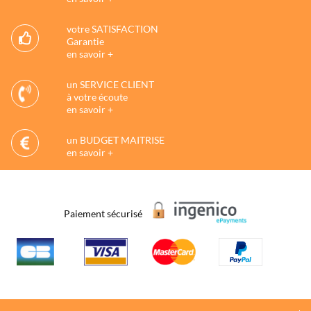
votre SATISFACTION
Garantie
en savoir +
un SERVICE CLIENT
à votre écoute
en savoir +
un BUDGET MAITRISE
en savoir +
Paiement sécurisé