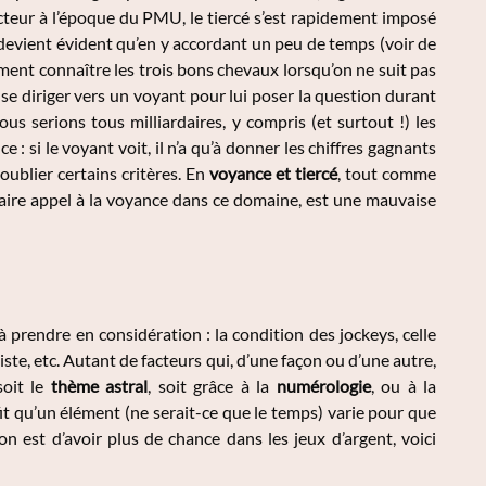
ecteur à l’époque du PMU, le tiercé s’est rapidement imposé
l devient évident qu’en y accordant un peu de temps (voir de
mment connaître les trois bons chevaux lorsqu’on ne suit pas
de se diriger vers un voyant pour lui poser la question durant
us serions tous milliardaires, y compris (et surtout !) les
 si le voyant voit, il n’a qu’à donner les chiffres gagnants
s oublier certains critères. En
voyance et tiercé
, tout comme
e faire appel à la voyance dans ce domaine, est une mauvaise
 prendre en considération : la condition des jockeys, celle
ste, etc. Autant de facteurs qui, d’une façon ou d’une autre,
soit le
thème astral
, soit grâce à la
numérologie
, ou à la
fit qu’un élément (ne serait-ce que le temps) varie pour que
on est d’avoir plus de chance dans les jeux d’argent, voici