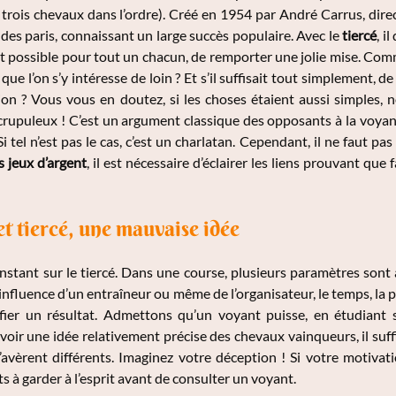
 trois chevaux dans l’ordre). Créé en 1954 par André Carrus, dir
des paris, connaissant un large succès populaire. Avec le
tiercé
, i
 est possible pour tout un chacun, de remporter une jolie mise. Co
que l’on s’y intéresse de loin ? Et s’il suffisait tout simplement, 
on ? Vous vous en doutez, si les choses étaient aussi simples, no
rupuleux ! C’est un argument classique des opposants à la voyance :
 Si tel n’est pas le cas, c’est un charlatan. Cependant, il ne faut pa
s jeux d’argent
, il est nécessaire d’éclairer les liens prouvant qu
t tiercé, une mauvaise idée
stant sur le tiercé. Dans une course, plusieurs paramètres sont à
influence d’un entraîneur ou même de l’organisateur, le temps, la pi
ier un résultat. Admettons qu’un voyant puisse, en étudiant 
avoir une idée relativement précise des chevaux vainqueurs, il suf
s’avèrent différents. Imaginez votre déception ! Si votre motivati
s à garder à l’esprit avant de consulter un voyant.