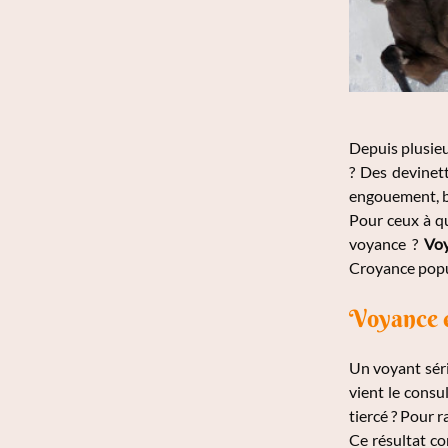
Depuis plusieur
? Des devinet
engouement, bi
Pour ceux à qu
voyance ?
Voy
Croyance popul
Voyance et
Un voyant série
vient le consu
tiercé ? Pour r
Ce résultat c