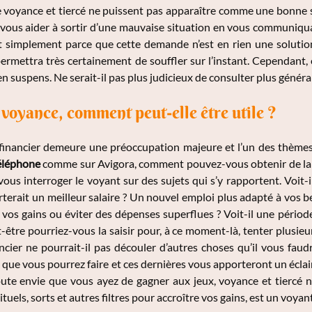
e voyance et tiercé ne puissent pas apparaître comme une bonne so
s vous aider à sortir d’une mauvaise situation en vous communiq
t simplement parce que cette demande n’est en rien une solution
ermettra très certainement de souffler sur l’instant. Cependant, e
 suspens. Ne serait-il pas plus judicieux de consulter plus général
 voyance, comment peut-elle être utile ?
 financier demeure une préoccupation majeure et l’un des thème
éléphone
comme sur Avigora, comment pouvez-vous obtenir de la p
vous interroger le voyant sur des sujets qui s’y rapportent. Voi
terait un meilleur salaire ? Un nouvel emploi plus adapté à vos
 vos gains ou éviter des dépenses superflues ? Voit-il une pério
ut-être pourriez-vous la saisir pour, à ce moment-là, tenter plusieu
cier ne pourrait-il pas découler d’autres choses qu’il vous faud
 que vous pourrez faire et ces dernières vous apporteront un éclai
toute envie que vous ayez de gagner aux jeux, voyance et tiercé
ituels, sorts et autres filtres pour accroître vos gains, est un voy