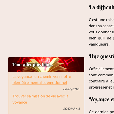
La difficul
C’est une rais
dans sa capaci
vous donner un
bien qu’il ne 
vainqueurs !
Une questi
Pour aller plus loin...
Officiellement
sont communs 
La voyance : un chemin vers notre
contraire à le
bien-être mental et émotionnel
progresser et 
06/05/2025
Trouver sa mission de vie avec la
Voyance et
voyance
30/04/2025
Ce dernier po