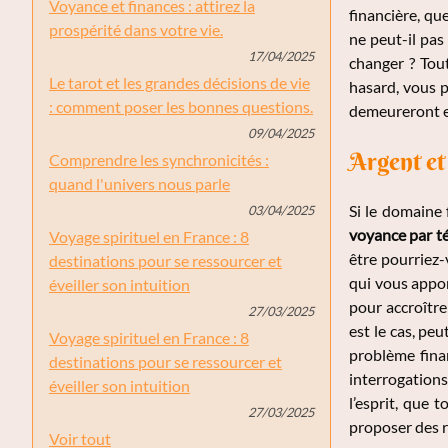
Voyance et finances : attirez la
financière, qu
prospérité dans votre vie.
ne peut-il pa
17/04/2025
changer ? Tou
Le tarot et les grandes décisions de vie
hasard, vous p
: comment poser les bonnes questions.
demeureront en
09/04/2025
Argent et
Comprendre les synchronicités :
quand l'univers nous parle
Si le domaine
03/04/2025
voyance par t
Voyage spirituel en France : 8
être pourriez-
destinations pour se ressourcer et
qui vous appor
éveiller son intuition
pour accroître
27/03/2025
est le cas, pe
Voyage spirituel en France : 8
problème finan
destinations pour se ressourcer et
interrogations
éveiller son intuition
l’esprit, que 
27/03/2025
proposer des r
Voir tout