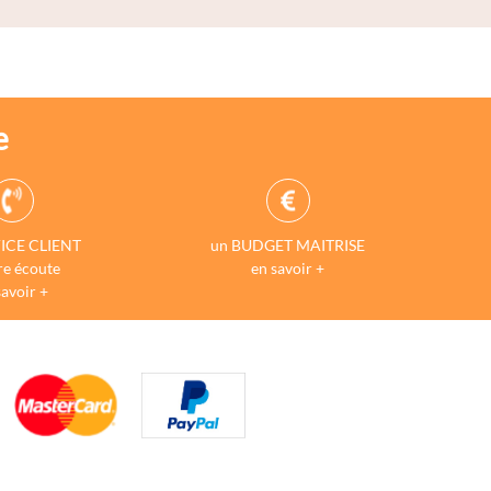
e
ICE CLIENT
un BUDGET MAITRISE
re écoute
en savoir +
savoir +