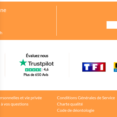
one
8h
urer des indicateurs comme l’affluence, les produits les plus consultés, ou enc
Évaluez nous
petit bout de code que nous fourni Facebook nous permet de poursuivre nos éc
4,6
oir s'il y a des conversions.
Plus de 650 Avis
tions d'achat des internautes sur la base de leur historique de navigation.
rsonnelles et vie privée
Conditions Générales de Service
 à vos questions
Charte qualité
teurs
Code de déontologie