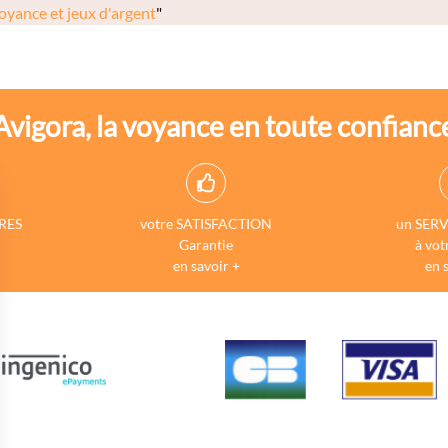
oyance et jeux d'argent
"
Avigora, la voyance en toute confianc
RES
votre SATISFACTION
un SERV
Garantie
à vot
en savoir +
en 