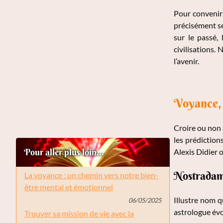
Pour convenir 
précisément se
sur le passé,
civilisations.
l’avenir.
Voyance, 
Croire ou non 
les prédiction
Pour aller plus loin...
Alexis Didier 
Nostradam
La voyance : un chemin vers notre bien-
être mental et émotionnel
Illustre nom 
06/05/2025
astrologue évo
Trouver sa mission de vie avec la