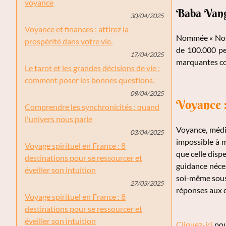
voyance
Baba Vanga
30/04/2025
Voyance et finances : attirez la
Nommée « Nost
prospérité dans votre vie.
de 100.000 per
17/04/2025
marquantes con
Le tarot et les grandes décisions de vie :
comment poser les bonnes questions.
09/04/2025
Voyance :
Comprendre les synchronicités : quand
l'univers nous parle
Voyance, médium
03/04/2025
impossible à m
Voyage spirituel en France : 8
que celle disp
destinations pour se ressourcer et
guidance néces
éveiller son intuition
soi-même sous
27/03/2025
réponses aux q
Voyage spirituel en France : 8
destinations pour se ressourcer et
éveiller son intuition
Cliquez-ici
pou