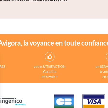
Avigora, la voyance en toute confianc
RES
votre SATISFACTION
un SERV
Garantie
à vot
en savoir +
en 