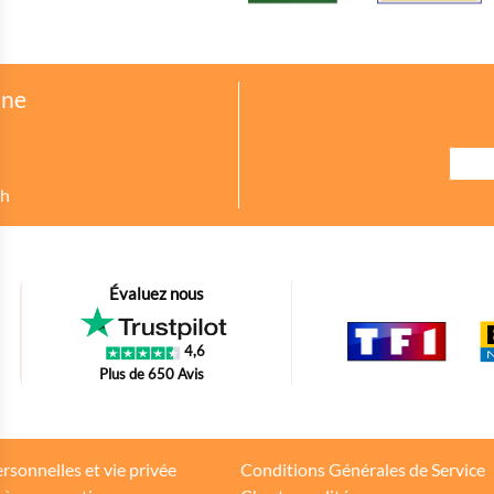
one
8h
urer des indicateurs comme l’affluence, les produits les plus consultés, ou enc
Évaluez nous
petit bout de code que nous fourni Facebook nous permet de poursuivre nos éc
4,6
oir s'il y a des conversions.
Plus de 650 Avis
tions d'achat des internautes sur la base de leur historique de navigation.
rsonnelles et vie privée
Conditions Générales de Service