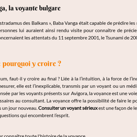
, la voyante bulgare
radamus des Balkans », Baba Vanga était capable de prédire le
sonnes lui auraient ainsi rendu visite pour connaître de précie
cernaient les attentats du 11 septembre 2001, le Tsunami de 200
 pourquoi y croire ?
, faut-il y croire au final ? Liée à la l’intuition, à la force de l’
esurer, elle est l’inexplicable, transmis par un voyant ou un médi
ensée par les voyants présents sur Avigora, la voyance est une voie 
saires au consultant. La voyance offre la possibilité de faire le p
 un jour nouveau.
Consulter un voyant sérieux
est une façon de lev
uestions qui encombrent l’esprit.
r connaître toute l'histoire de la voyance