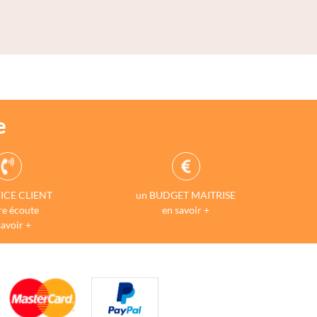
e
ICE CLIENT
un BUDGET MAITRISE
re écoute
en savoir +
savoir +