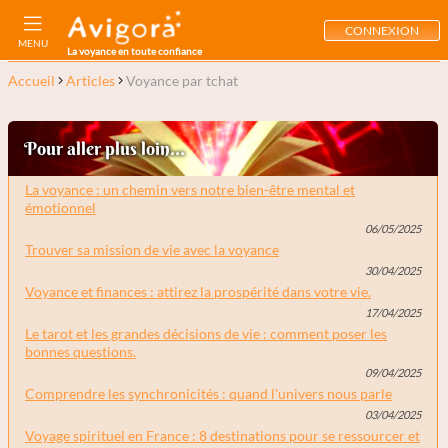
CONNEXION
MENU
La voyance en toute confiance
Accueil
Articles
Voyance par tchat
Pour aller plus loin...
La voyance : un chemin vers notre bien-être mental et
émotionnel
06/05/2025
Trouver sa mission de vie avec la voyance
30/04/2025
Voyance et finances : attirez la prospérité dans votre vie.
17/04/2025
Le tarot et les grandes décisions de vie : comment poser les
bonnes questions.
09/04/2025
Comprendre les synchronicités : quand l'univers nous parle
03/04/2025
Voyage spirituel en France : 8 destinations pour se ressourcer et