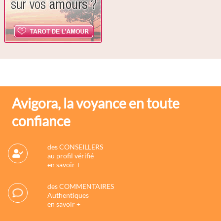
Avigora, la voyance en toute
confiance
des CONSEILLERS
au profil vérifié
en savoir +
des COMMENTAIRES
Authentiques
en savoir +