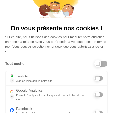
4,6
Plus de 650 Avis
Vu à la télé
On vous présente nos cookies !
Sur ce site, nous utilisons des cookies pour mesurer notre audience,
entretenir la relation avec vous et répondre à vos questions en temps
réel. Vous pouvez sélectionner ici ceux que vous autorisez à rester
ici.
Tout cocher
Liens utiles
Tawk.to
?
Aide en ligne depuis notre site
Aide en ligne depuis notre site
Informations personnelles et vie privée
Google Analytics
Permet d'analyser les statistiques de consultation de notre
FAQ - réponses à vos questions
?
site
Indispensable pour piloter notre site internet, il permet de mesure
Contact
Facebook