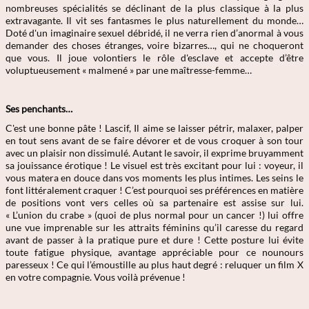
nombreuses spécialités se déclinant de la plus classique à la plus
extravagante. Il vit ses fantasmes le plus naturellement du monde…
Doté d'un imaginaire sexuel débridé, il ne verra rien d’anormal à vous
demander des choses étranges, voire bizarres…, qui ne choqueront
que vous. Il joue volontiers le rôle d'esclave et accepte d’être
voluptueusement « malmené » par une maîtresse-femme…
Ses penchants…
C'est une bonne pâte ! Lascif, Il aime se laisser pétrir, malaxer, palper
en tout sens avant de se faire dévorer et de vous croquer à son tour
avec un plaisir non dissimulé. Autant le savoir, il exprime bruyamment
sa jouissance érotique ! Le visuel est très excitant pour lui : voyeur, il
vous matera en douce dans vos moments les plus intimes. Les seins le
font littéralement craquer ! C’est pourquoi ses préférences en matière
de positions vont vers celles où sa partenaire est assise sur lui.
« L’union du crabe » (quoi de plus normal pour un cancer !) lui offre
une vue imprenable sur les attraits féminins qu’il caresse du regard
avant de passer à la pratique pure et dure ! Cette posture lui évite
toute fatigue physique, avantage appréciable pour ce nounours
paresseux ! Ce qui l’émoustille au plus haut degré : reluquer un film X
en votre compagnie. Vous voilà prévenue !