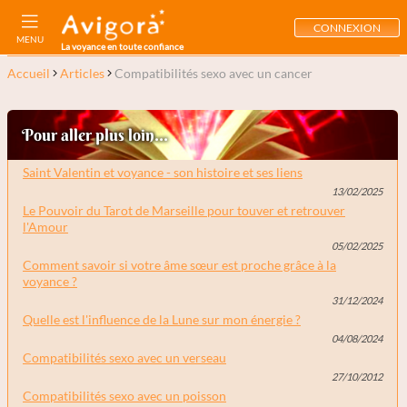
CONNEXION
MENU
La voyance en toute confiance
Accueil
Articles
Compatibilités sexo avec un cancer
Pour aller plus loin...
Saint Valentin et voyance - son histoire et ses liens
13/02/2025
Le Pouvoir du Tarot de Marseille pour touver et retrouver
l'Amour
05/02/2025
Comment savoir si votre âme sœur est proche grâce à la
voyance ?
31/12/2024
Quelle est l'influence de la Lune sur mon énergie ?
04/08/2024
Compatibilités sexo avec un verseau
27/10/2012
Compatibilités sexo avec un poisson