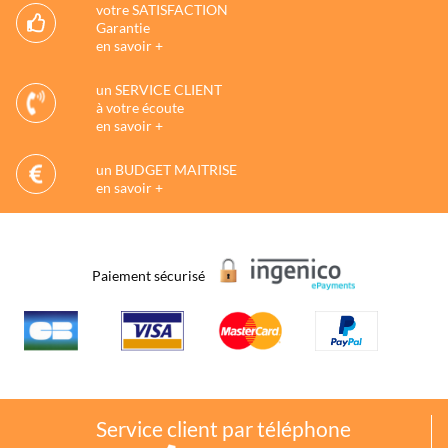
votre SATISFACTION
Garantie
en savoir +
un SERVICE CLIENT
à votre écoute
en savoir +
un BUDGET MAITRISE
en savoir +
Paiement sécurisé
Service client par téléphone