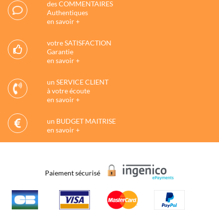
des COMMENTAIRES
Authentiques
en savoir +
votre SATISFACTION
Garantie
en savoir +
un SERVICE CLIENT
à votre écoute
en savoir +
un BUDGET MAITRISE
en savoir +
Paiement sécurisé