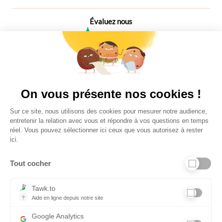
Évaluez nous
4,6
Plus de 650 Avis
Vu à la télé
On vous présente nos cookies !
Sur ce site, nous utilisons des cookies pour mesurer notre audience,
entretenir la relation avec vous et répondre à vos questions en temps
réel. Vous pouvez sélectionner ici ceux que vous autorisez à rester
ici.
Tout cocher
Liens utiles
Tawk.to
?
Aide en ligne depuis notre site
Aide en ligne depuis notre site
Informations personnelles et vie privée
Google Analytics