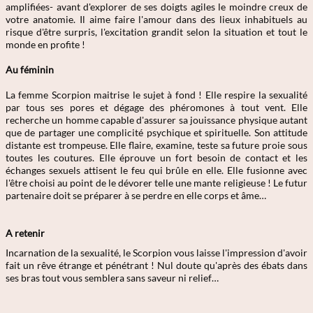
amplifiées- avant d'explorer de ses doigts agiles le moindre creux de
votre anatomie. Il aime faire l'amour dans des lieux inhabituels au
risque d'être surpris, l'excitation grandit selon la situation et tout le
monde en profite !
Au féminin
La femme Scorpion maitrise le sujet à fond ! Elle respire la sexualité
par tous ses pores et dégage des phéromones à tout vent. Elle
recherche un homme capable d'assurer sa jouissance physique autant
que de partager une complicité psychique et spirituelle. Son attitude
distante est trompeuse. Elle flaire, examine, teste sa future proie sous
toutes les coutures. Elle éprouve un fort besoin de contact et les
échanges sexuels attisent le feu qui brûle en elle. Elle fusionne avec
l'être choisi au point de le dévorer telle une mante religieuse ! Le futur
partenaire doit se préparer à se perdre en elle corps et âme…
A retenir
Incarnation de la sexualité, le Scorpion vous laisse l'impression d'avoir
fait un rêve étrange et pénétrant ! Nul doute qu'après des ébats dans
ses bras tout vous semblera sans saveur ni relief…