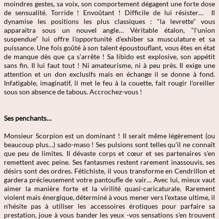
moindres gestes, sa voix, son comportement dégagent une forte dose
de sensualité. Torride ! Envoûtant ! Difficile de lui résister… Il
dynamise les positions les plus classiques : "la levrette" vous
apparaitra sous un nouvel angle… Véritable étalon, "l'union
suspendue" lui offre l'opportunité d'exhiber sa musculature et sa
puissance. Une fois goûté à son talent époustouflant, vous êtes en état
de manque dès que ça s'arrête ! Sa libido est explosive, son appétit
sans fin. Il lui faut tout ! Ni amateurisme, ni à peu près. Il exige une
attention et un don exclusifs mais en échange il se donne à fond.
Infatigable, imaginatif, il met le feu à la couette, fait rougir l'oreiller
sous son absence de tabous. Accrochez-vous !
Ses penchants…
Monsieur Scorpion est un dominant ! Il serait même légèrement (ou
beaucoup plus…) sado-maso ! Ses pulsions sont telles qu'il ne connaît
que peu de limites. Il dévaste corps et cœur et ses partenaires s'en
remettent avec peine. Ses fantasmes restent rarement inassouvis, ses
désirs sont des ordres. Fétichiste, il vous transforme en Cendrillon et
gardera précieusement votre pantoufle de vair… Avec lui, mieux vaut
aimer la manière forte et la virilité quasi-caricaturale. Rarement
violent mais énergique, déterminé à vous mener vers l'extase ultime, il
n'hésite pas à utiliser les accessoires érotiques pour parfaire sa
prestation, joue à vous bander les yeux -vos sensations s'en trouvent