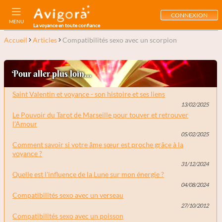
CONNEXION
MENU
La voyance en toute confiance
Accueil
Articles
Compatibilités sexo avec un scorpion
Pour aller plus loin...
Saint Valentin et voyance - son histoire et ses liens
13/02/2025
Le Pouvoir du Tarot de Marseille pour touver et retrouver
l'Amour
05/02/2025
Comment savoir si votre âme sœur est proche grâce à la
voyance ?
31/12/2024
Quelle est l'influence de la Lune sur mon énergie ?
04/08/2024
Compatibilités sexo avec un verseau
27/10/2012
Compatibilités sexo avec un poisson