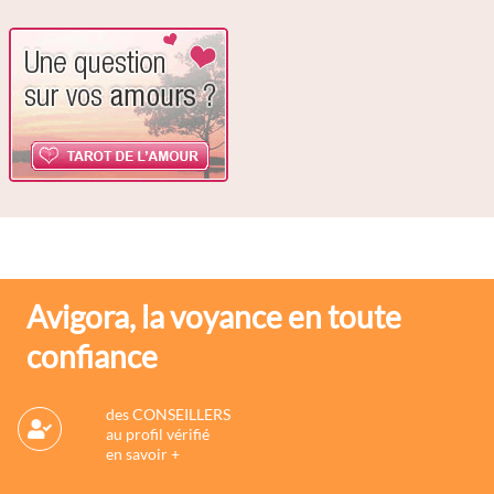
Avigora, la voyance en toute
confiance
des CONSEILLERS
au profil vérifié
en savoir +