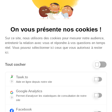
4,6
Plus de 650 Avis
Vu à la télé
On vous présente nos cookies !
Sur ce site, nous utilisons des cookies pour mesurer notre audience,
entretenir la relation avec vous et répondre à vos questions en temps
réel. Vous pouvez sélectionner ici ceux que vous autorisez à rester
ici.
Tout cocher
Liens utiles
Tawk.to
?
Aide en ligne depuis notre site
Aide en ligne depuis notre site
Informations personnelles et vie privée
Google Analytics
Permet d'analyser les statistiques de consultation de notre
FAQ - réponses à vos questions
?
site
Indispensable pour piloter notre site internet, il permet de mesure
Contact
Facebook