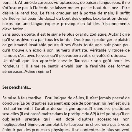
bon… !). Affamé de caresses voluptueuses, de baisers langoureux, il ne
s'offusque pas à l'idée de se laisser mener par le bout du… nez ! Etre
désiré le rend fou. Le faire craquer est à portée de main, il suffit
d'effleurer sa peau (du dos…) du bout des ongles. L'exploration de son
corps par une langue experte provoque en lui des frissonnements
d'excitation…
Sans aucun doute, il est le signe le plus oral du zodiaque. Autant dire
qu'il vous dévorera par tous les bouts ! Doué pour prolonger le plaisir,
ce gourmand insatiable poursuit ses ébats toute une nuit pour peu
qu'il trouve un écho à son numéro d'artiste. Véritable virtuose de
l'amour, c'est avec ferveur qu'il provoquera votre envolée érotique…
Un détail que l'on apprécie chez le Taureau : son goût pour les
rondeurs ! Il aime se sentir envahi par la féminité des formes
généreuses. Adieu régime !
Ses penchants…
Sa mise à feu tardive ! Boulimique de câlins, il n'est jamais pressé de
conclure. Là où d'autres auraient explosé de bonheur, lui n'en est qu'à
l'échauffement ! L'oralité de son signe apparaît dans ses pratiques
sexuelles (il est passé maître dans la pratique du 69) à tel point qu'il en
oublierait presque qu'il est doté d'autres accessoires non
négligeables! Signe contemplatif, le Taureau ne cherchera pas à vous
éblouir par des prouesses physiques. Il se contentera le plus souvent