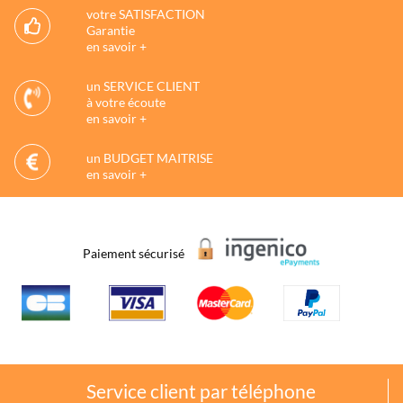
votre SATISFACTION
Garantie
en savoir +
un SERVICE CLIENT
à votre écoute
en savoir +
un BUDGET MAITRISE
en savoir +
Paiement sécurisé
Service client par téléphone