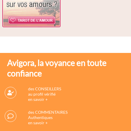
Avigora, la voyance en toute
confiance
des CONSEILLERS
au profil vérifié
en savoir +
des COMMENTAIRES
Authentiques
en savoir +