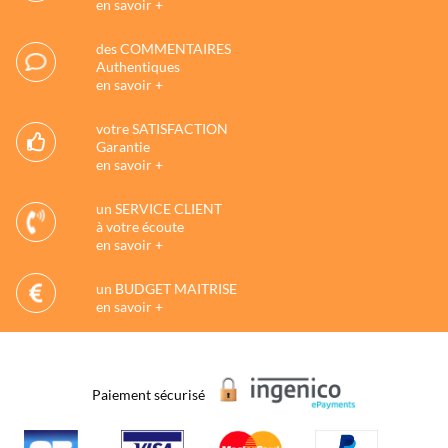
en savoir +
des COMMENTAIRES
Authentiques
en savoir +
votre SATISFACTION
Garantie
en savoir +
un SERVICE CLIENT
à votre écoute
en savoir +
un BUDGET MAITRISE
en savoir +
Paiement sécurisé