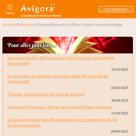
CONNEXION
MENU
La voyance en toute confiance
Accueil
Articles
Symbolique du chiffre 8 dans la numérologie
Pour aller plus loin...
La numérologie : découvrez les vibrations de votre année
personnelle
16/05/2025
La voyance : un chemin vers notre bien-être mental et
émotionnel
06/05/2025
Trouver sa mission de vie avec la voyance
30/04/2025
Voyance et finances : attirez la prospérité dans votre vie.
17/04/2025
Le tarot et les grandes décisions de vie : comment poser les
bonnes questions.
09/04/2025