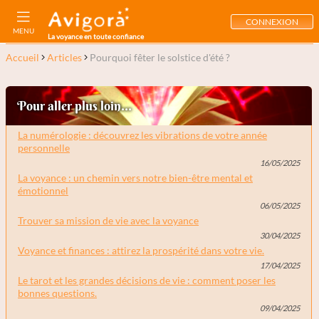
CONNEXION
MENU
La voyance en toute confiance
Accueil
Articles
Pourquoi fêter le solstice d'été ?
Pour aller plus loin...
La numérologie : découvrez les vibrations de votre année
personnelle
16/05/2025
La voyance : un chemin vers notre bien-être mental et
émotionnel
06/05/2025
Trouver sa mission de vie avec la voyance
30/04/2025
Voyance et finances : attirez la prospérité dans votre vie.
17/04/2025
Le tarot et les grandes décisions de vie : comment poser les
bonnes questions.
09/04/2025