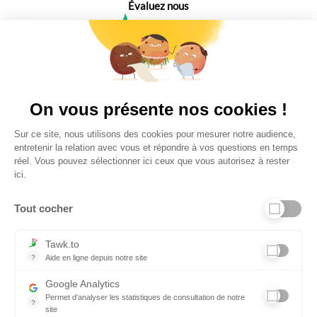
Évaluez nous
4,6
Plus de 650 Avis
Vu à la télé
On vous présente nos cookies !
Sur ce site, nous utilisons des cookies pour mesurer notre audience,
entretenir la relation avec vous et répondre à vos questions en temps
réel. Vous pouvez sélectionner ici ceux que vous autorisez à rester
ici.
Tout cocher
Liens utiles
Tawk.to
?
Aide en ligne depuis notre site
Aide en ligne depuis notre site
Informations personnelles et vie privée
Google Analytics
Permet d'analyser les statistiques de consultation de notre
FAQ - réponses à vos questions
?
site