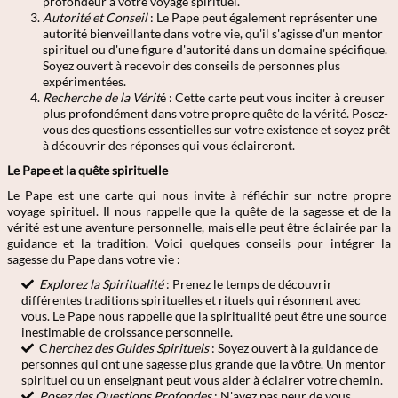
profondeur à votre voyage spirituel.
Autorité et Conseil
: Le Pape peut également représenter une
autorité bienveillante dans votre vie, qu'il s'agisse d'un mentor
spirituel ou d'une figure d'autorité dans un domaine spécifique.
Soyez ouvert à recevoir des conseils de personnes plus
expérimentées.
Recherche de la Vérit
é : Cette carte peut vous inciter à creuser
plus profondément dans votre propre quête de la vérité. Posez-
vous des questions essentielles sur votre existence et soyez prêt
à découvrir des réponses qui vous éclaireront.
Le Pape et la quête spirituelle
Le Pape est une carte qui nous invite à réfléchir sur notre propre
voyage spirituel. Il nous rappelle que la quête de la sagesse et de la
vérité est une aventure personnelle, mais elle peut être éclairée par la
guidance et la tradition. Voici quelques conseils pour intégrer la
sagesse du Pape dans votre vie :
Explorez la Spiritualité
: Prenez le temps de découvrir
différentes traditions spirituelles et rituels qui résonnent avec
vous. Le Pape nous rappelle que la spiritualité peut être une source
inestimable de croissance personnelle.
C
herchez des Guides Spirituels
: Soyez ouvert à la guidance de
personnes qui ont une sagesse plus grande que la vôtre. Un mentor
spirituel ou un enseignant peut vous aider à éclairer votre chemin.
Posez des Questions Profondes
: N'ayez pas peur de vous