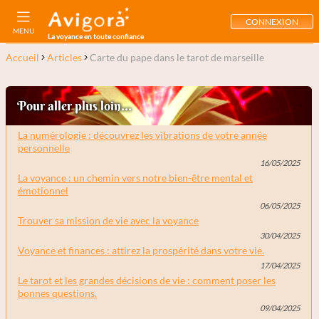
CONNEXION
MENU
La voyance en toute confiance
Accueil
Articles
Carte du pape dans le tarot de marseille
Pour aller plus loin...
La numérologie : découvrez les vibrations de votre année
personnelle
16/05/2025
La voyance : un chemin vers notre bien-être mental et
émotionnel
06/05/2025
Trouver sa mission de vie avec la voyance
30/04/2025
Voyance et finances : attirez la prospérité dans votre vie.
17/04/2025
Le tarot et les grandes décisions de vie : comment poser les
bonnes questions.
09/04/2025