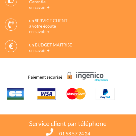
Garantie
en savoir +
un SERVICE CLIENT
à votre écoute
en savoir +
un BUDGET MAITRISE
en savoir +
Paiement sécurisé
Service client par téléphone
01 58 57 24 24