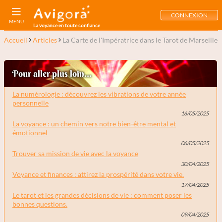
CONNEXION
MENU
La voyance en toute confiance
Accueil
Articles
La Carte de l'Impératrice dans le Tarot de Marseille
Pour aller plus loin...
La numérologie : découvrez les vibrations de votre année
personnelle
16/05/2025
La voyance : un chemin vers notre bien-être mental et
émotionnel
06/05/2025
Trouver sa mission de vie avec la voyance
30/04/2025
Voyance et finances : attirez la prospérité dans votre vie.
17/04/2025
Le tarot et les grandes décisions de vie : comment poser les
bonnes questions.
09/04/2025