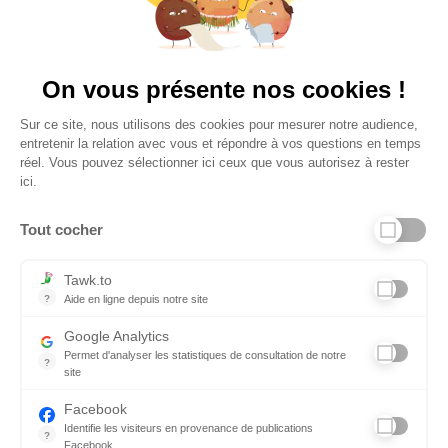
Plus de 650 Avis
Vu à la télé
On vous présente nos cookies !
Sur ce site, nous utilisons des cookies pour mesurer notre audience,
entretenir la relation avec vous et répondre à vos questions en temps
réel. Vous pouvez sélectionner ici ceux que vous autorisez à rester
ici.
Tout cocher
Liens utiles
Tawk.to
?
Aide en ligne depuis notre site
Aide en ligne depuis notre site
Informations personnelles et vie privée
Google Analytics
Permet d'analyser les statistiques de consultation de notre
FAQ - réponses à vos questions
?
site
Indispensable pour piloter notre site internet, il permet de mesure
Contact
Facebook
Identifie les visiteurs en provenance de publications
Conditions Générales de Service
?
Facebook